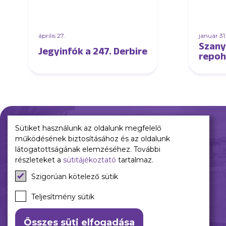
április 27.
január 31
Szany
Jegyinfók a 247. Derbire
repoh
Sütiket használunk az oldalunk megfelelő
működésének biztosításához és az oldalunk
Múltunk
Jelenünk
látogatottságának elemzéséhez. További
részleteket a
sütitájékoztató
tartalmaz.
Történelmünk
Meccseink
Szigorúan kötelező sütik
Híreink
Csapataink
Teljesítmény sütik
Galéria
Összes süti elfogadása