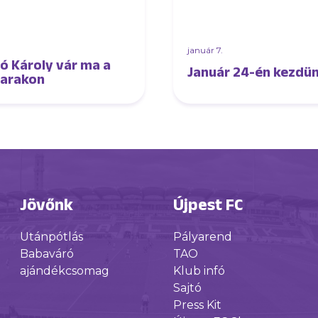
.
január 7.
ó Károly vár ma a
Január 24-én kezdün
arakon
Jövőnk
Újpest FC
Utánpótlás
Pályarend
Babaváró
TAO
ajándékcsomag
Klub infó
Sajtó
Press Kit