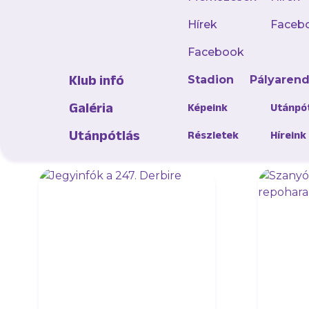
Hírek
Faceb
Töltsd l
Facebook
Klub infó
Stadion
Pályaren
Galéria
Képeink
Utánpó
Utánpótlás
Részletek
Híreink
AJÁNLÓ