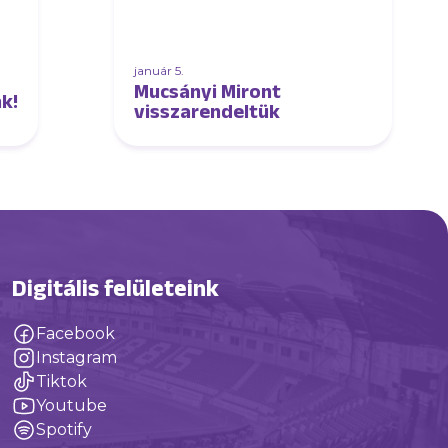
január 5.
Mucsányi Miront
k!
visszarendeltük
Digitális felületeink
Facebook
Instagram
Tiktok
Youtube
Spotify