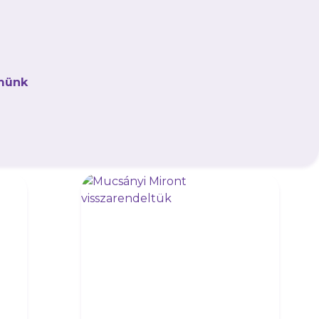
kőzéseket és exkluzív tartalmakat elsőként!
münk