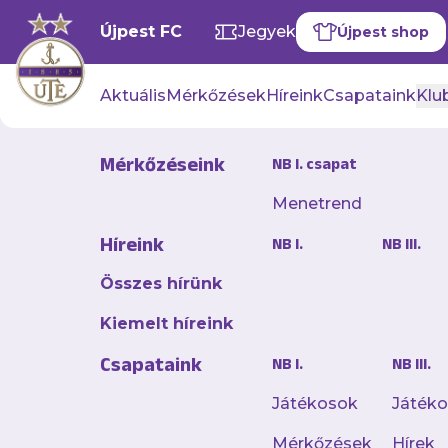
Újpest FC
Jegyek
Újpest shop
Aktuális
Mérkőzések
Híreink
Csapataink
Klub
Mérkőzéseink
NB I. csapat
Menetrend
Játékos-sta
Híreink
NB I.
NB III.
szállt be a
Összes hírünk
2025. augusztus 18. 12:03
Kiemelt híreink
A vereség ellenére 
Csapataink
NB I.
NB III.
Játékosok
Játék
A te
Mérkőzések
Hírek