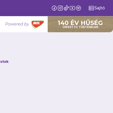
Sajtó
140 ÉV HŰSÉG
Powered by
ÚJPEST FC TÖRTÉNELME
fer jól
stok
cióban olvashatod el!