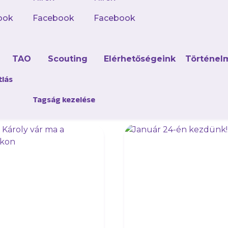
ook
Facebook
Facebook
e az új hivatalos appunkat, kövesd a híreket, mér
d
TAO
Scouting
Elérhetőségeink
Történel
tlás
Tagság kezelése