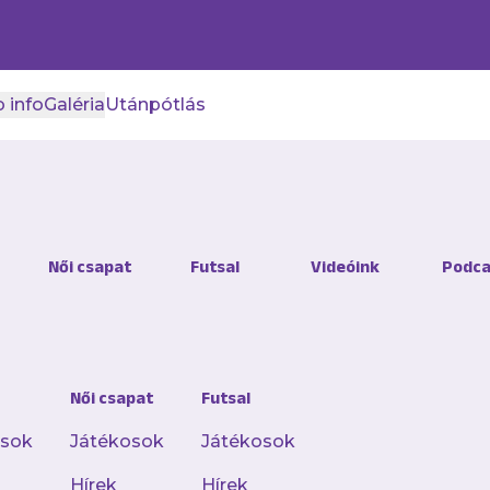
 info
Galéria
Utánpótlás
tisztikák: Horváth Kriszto
Női csapat
Futsal
Videóink
Podca
 kispadról
is voltak kiemelkedő teljesítmények
Női csapat
Futsal
osok
Játékosok
Játékosok
ljes hírt a Club 1885 appliká
Hírek
Hírek