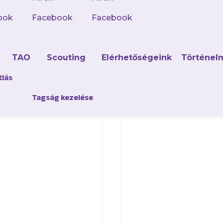
ook
Facebook
Facebook
d
TAO
Scouting
Elérhetőségeink
Történel
tlás
Tagság kezelése