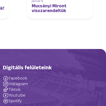
január 5.
Mucsányi Miront
k!
visszarendeltük
Digitális felületeink
Facebook
Instagram
Tiktok
Youtube
Spotify