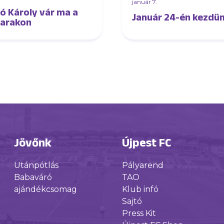
.
január 7.
ó Károly vár ma a
Január 24-én kezdün
arakon
Jövőnk
Újpest FC
Utánpótlás
Pályarend
Babaváró
TAO
ajándékcsomag
Klub infó
Sajtó
Press Kit