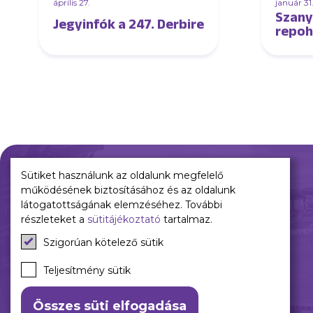
április 27.
január 31
Szany
Jegyinfók a 247. Derbire
repoh
Sütiket használunk az oldalunk megfelelő
működésének biztosításához és az oldalunk
Múltunk
Jelenünk
látogatottságának elemzéséhez. További
részleteket a
sütitájékoztató
tartalmaz.
Történelmünk
Meccseink
Szigorúan kötelező sütik
Híreink
Csapataink
Teljesítmény sütik
Galéria
Összes süti elfogadása