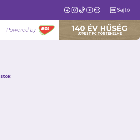
Sajtó
140 ÉV HŰSÉG
Powered by
ÚJPEST FC TÖRTÉNELME
zuszába
stok
 munkát vár el
n az előző szezonban
adjuk a tolnaiakat.