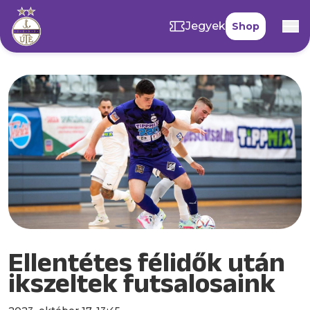
Jegyek
Shop
Ellentétes félidők után
ikszeltek futsalosaink