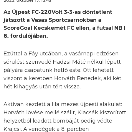
2023. október 17. 13:45
Az Újpest FC-220Volt 3-3-as döntetlent
játszott a Vasas Sportcsarnokban a
ScoreGoal Kecskemét FC ellen, a futsal NB I
8. fordulójában.
Ezúttal a Fáy utcában, a vasárnapi edzésen
sérülést szenvedő Hadzsi Máté nélkül lépett
pályára csapatunk hétfő este. Ott lehetett
viszont a keretben Horváth Benedek, aki két
hét kihagyás után tért vissza.
Aktívan kezdett a lila mezes újpesti alakulat:
Horváth lövése mellé szállt, Klacsák kiszorított
helyzetből leadott bombáját pedig védte
Krajcsi. A vendégek a 8. percben