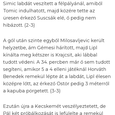
Simic labdát veszített a félpályánál, amiből
Tomic indulhatott, majd közére tette az
üresen érkező Suscsák elé, ő pedig nem
hibázott. (2-3)
A gól után szinte egyből Milosavljevic került
helyzetbe, ám Gémesi hárított, majd Lipl
kínálta meg kétszer is Krajcsit, aki lábbal
tudott védeni. A 34. percben már ő sem tudott
segíteni, amikor 5 a 4 elleni játéknál Horváth
Benedek remekül lépte át a labdát, Lipl élesen
középre lőtt, az érkező Östör pedig 3 méterről
a kapuba pörgetett. (3-3)
Ezután újra a Kecskemét veszélyeztetett, de
Pál két próbálkozását is lefülelte a remekül