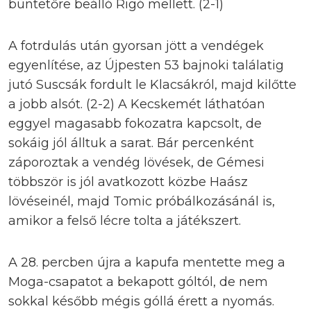
büntetőre beálló Rigó mellett. (2-1)
A fotrdulás után gyorsan jött a vendégek
egyenlítése, az Újpesten 53 bajnoki találatig
jutó Suscsák fordult le Klacsákról, majd kilőtte
a jobb alsót. (2-2) A Kecskemét láthatóan
eggyel magasabb fokozatra kapcsolt, de
sokáig jól álltuk a sarat. Bár percenként
záporoztak a vendég lövések, de Gémesi
többször is jól avatkozott közbe Haász
lövéseinél, majd Tomic próbálkozásánál is,
amikor a felső lécre tolta a játékszert.
A 28. percben újra a kapufa mentette meg a
Moga-csapatot a bekapott góltól, de nem
sokkal később mégis góllá érett a nyomás.