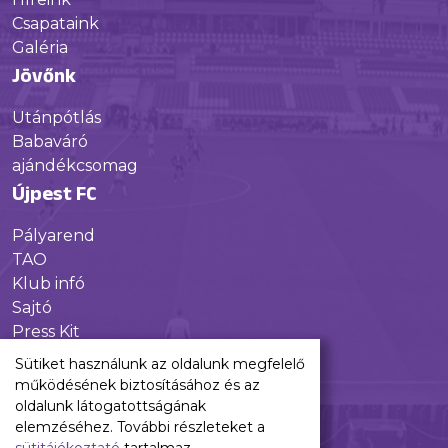
Csapataink
Galéria
Jövőnk
Utánpótlás
Babaváró
ajándékcsomag
Újpest FC
Pályarend
TAO
Klub infó
Sajtó
Press Kit
Újpest FC Shop
Sütiket használunk az oldalunk megfelelő
Digitális felületeink
működésének biztosításához és az
oldalunk látogatottságának
Facebook
elemzéséhez. További részleteket a