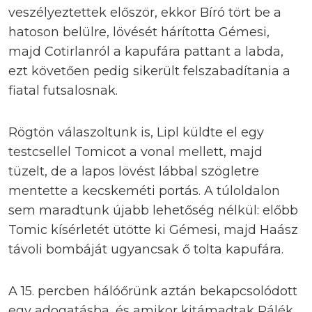
veszélyeztettek először, ekkor Bíró tört be a
hatoson belülre, lövését hárította Gémesi,
majd Cotirlanról a kapufára pattant a labda,
ezt követően pedig sikerült felszabadítania a
fiatal futsalosnak.
Rögtön válaszoltunk is, Lipl küldte el egy
testcsellel Tomicot a vonal mellett, majd
tüzelt, de a lapos lövést lábbal szögletre
mentette a kecskeméti portás. A túloldalon
sem maradtunk újabb lehetőség nélkül: előbb
Tomic kísérletét ütötte ki Gémesi, majd Haász
távoli bombáját ugyancsak ő tolta kapufára.
A 15. percben hálóőrünk aztán bekapcsolódott
egy adogatásba, és amikor kitámadtak Pálék,