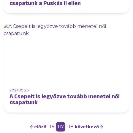
csapatunk a Puskás II ellen
2024.10.26
A Csepelt is legyőzve tovább menetel női
csapatunk
116
117
118
előző
következő