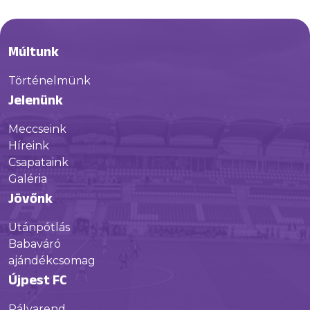
Múltunk
Történelmünk
Jelenünk
Meccseink
Híreink
Csapataink
Galéria
Jövőnk
Utánpótlás
Babaváró
ajándékcsomag
Újpest FC
Pályarend