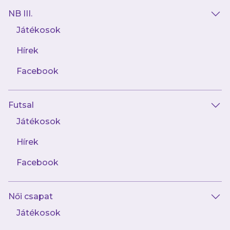
NB III.
Játékosok
Hírek
Facebook
Futsal
2024.10.31
Veresegyházon kezdjük az alapszakasz
Játékosok
második körét
Hírek
Facebook
Női csapat
Játékosok