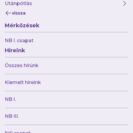
Utánpótlás
vissza
Mérkőzések
2024.10.31
NB I. csapat
Másodszor is legyőztük a Rubeolát
Híreink
Összes hírünk
Kiemelt híreink
NB I.
NB III.
2024.10.31