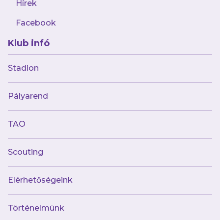
Hírek
Facebook
Klub infó
2024.10.30
Egy kései Mucsányi-góllal jutottunk a
Stadion
legjobb 16 közé
Pályarend
TAO
Scouting
Elérhetőségeink
Történelmünk
2024.10.30