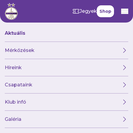
Jegyek
Shop
Aktuális
Hírek
Mérkőzések
Híreink
Hírek
Klub
Futsal
Női csapat
Csapataink
Klub infó
Galéria