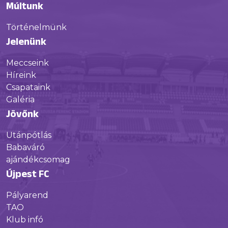
Múltunk
Történelmünk
Jelenünk
Meccseink
Híreink
Csapataink
Galéria
Jövőnk
Utánpótlás
Babaváró
ajándékcsomag
Újpest FC
Pályarend
TAO
Klub infó