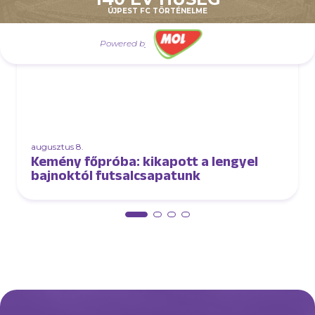
ÚJPEST FC TÖRTÉNELME
Powered by
augusztus 8.
Kemény főpróba: kikapott a lengyel
bajnoktól futsalcsapatunk