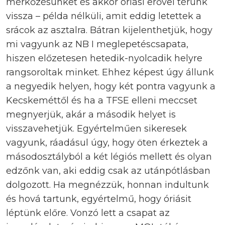
mérkőzésünket és akkor óriási erővel térünk
vissza – példa nélküli, amit eddig letettek a
srácok az asztalra. Bátran kijelenthetjük, hogy
mi vagyunk az NB I meglepetéscsapata,
hiszen előzetesen hetedik-nyolcadik helyre
rangsoroltak minket. Ehhez képest úgy állunk
a negyedik helyen, hogy két pontra vagyunk a
Kecskeméttől és ha a TFSE elleni meccset
megnyerjük, akár a második helyet is
visszavehetjük. Egyértelműen sikeresek
vagyunk, ráadásul úgy, hogy öten érkeztek a
másodosztályból a két légiós mellett és olyan
edzőnk van, aki eddig csak az utánpótlásban
dolgozott. Ha megnézzük, honnan indultunk
és hová tartunk, egyértelmű, hogy óriásit
léptünk előre. Vonzó lett a csapat az