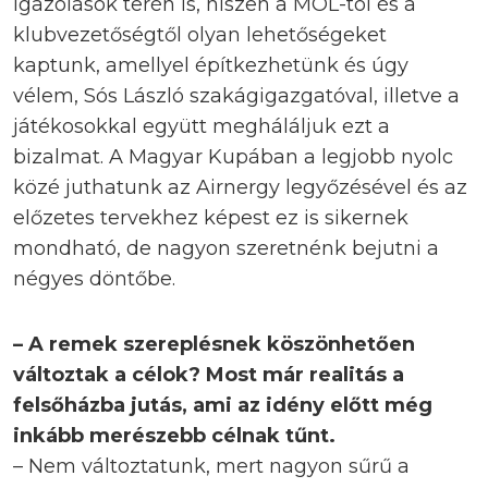
igazolások terén is, hiszen a MOL-tól és a
klubvezetőségtől olyan lehetőségeket
kaptunk, amellyel építkezhetünk és úgy
vélem, Sós László szakágigazgatóval, illetve a
játékosokkal együtt megháláljuk ezt a
bizalmat. A Magyar Kupában a legjobb nyolc
közé juthatunk az Airnergy legyőzésével és az
előzetes tervekhez képest ez is sikernek
mondható, de nagyon szeretnénk bejutni a
négyes döntőbe.
– A remek szereplésnek köszönhetően
változtak a célok? Most már realitás a
felsőházba jutás, ami az idény előtt még
inkább merészebb célnak tűnt.
– Nem változtatunk, mert nagyon sűrű a