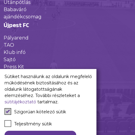
Utánpótlás
Babaváró
ajándékcsomag
Újpest FC
Pályarend
TAO
Klub infó
Sajtó
Press Kit
Újpest FC Shop
Sütiket használunk az oldalunk megfelelő
Digitális felületeink
működésének biztosításához és az
oldalunk látogatottságának
Facebook
elemzéséhez. További részleteket a
sütitájékoztató
tartalmaz.
Instagram
Tiktok
Szigorúan kötelező sütik
Youtube
Spotify
Teljesítmény sütik