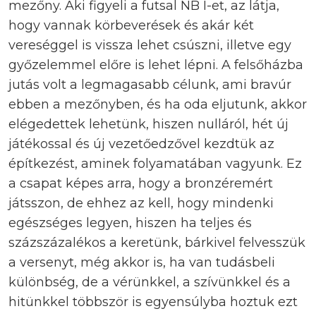
mezőny. Aki figyeli a futsal NB I-et, az látja,
hogy vannak körbeverések és akár két
vereséggel is vissza lehet csúszni, illetve egy
győzelemmel előre is lehet lépni. A felsőházba
jutás volt a legmagasabb célunk, ami bravúr
ebben a mezőnyben, és ha oda eljutunk, akkor
elégedettek lehetünk, hiszen nulláról, hét új
játékossal és új vezetőedzővel kezdtük az
építkezést, aminek folyamatában vagyunk. Ez
a csapat képes arra, hogy a bronzéremért
játsszon, de ehhez az kell, hogy mindenki
egészséges legyen, hiszen ha teljes és
százszázalékos a keretünk, bárkivel felvesszük
a versenyt, még akkor is, ha van tudásbeli
különbség, de a vérünkkel, a szívünkkel és a
hitünkkel többször is egyensúlyba hoztuk ezt