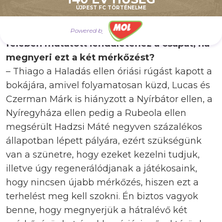
Magyar Kupa legjobb tizenhat csapata
ÚJPEST FC TÖRTÉNELME
között a másodosztályú Airnergyhez
látogatunk. Visszatérhet az idény első
Powered by
felében mutatott lendületéhez a csapat, ha
megnyeri ezt a két mérkőzést?
– Thiago a Haladás ellen óriási rúgást kapott a
bokájára, amivel folyamatosan küzd, Lucas és
Czerman Márk is hiányzott a Nyírbátor ellen, a
Nyíregyháza ellen pedig a Rubeola ellen
megsérült Hadzsi Máté negyven százalékos
állapotban lépett pályára, ezért szükségünk
van a szünetre, hogy ezeket kezelni tudjuk,
illetve úgy regenerálódjanak a játékosaink,
hogy nincsen újabb mérkőzés, hiszen ezt a
terhelést meg kell szokni. Én biztos vagyok
benne, hogy megnyerjük a hátralévő két