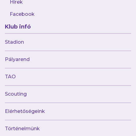
Hírek
Facebook
Klub infó
2026.01.05
Nemzetközi edzőmeccsekkel készül a
Stadion
tavaszra női csapatunk
Pályarend
TAO
Scouting
Elérhetőségeink
Történelmünk
2025.12.07