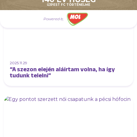
ÚJPEST FC TÖRTÉNELME
Powered by
2025.11.29
“A szezon elején aláírtam volna, ha így
tudunk telelni”