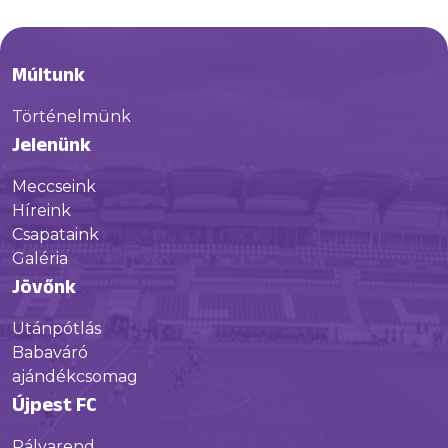
Múltunk
Történelmünk
Jelenünk
Meccseink
Híreink
Csapataink
Galéria
Jövőnk
Utánpótlás
Babaváró
ajándékcsomag
Újpest FC
Pályarend