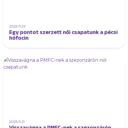
2025.11.22
Egy pontot szerzett női csapatunk a pécsi
hófocin
2025.11.21
Visszavágna a PMFC-nek a szezonzárón