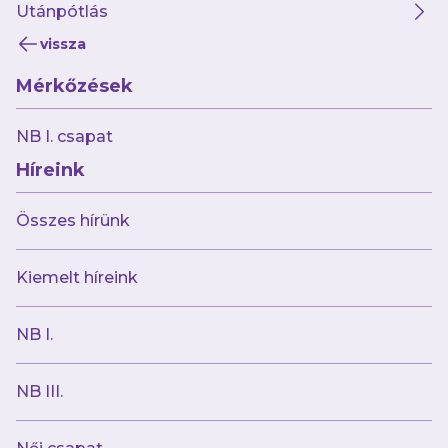
Utánpótlás
vissza
Mérkőzések
2026.01.31
NB I. csapat
Legyőzte a KFC Komarnót női csapatunk
Híreink
Összes hírünk
Kiemelt híreink
NB I.
NB III.
2026.01.23