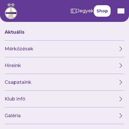
Jegyek
Shop
Aktuális
Hírek
Mérkőzések
Híreink
Hírek
Klub
Futsal
Női csapat
Csapataink
Klub infó
Galéria