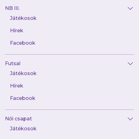
NB III.
Játékosok
Hírek
Facebook
Futsal
2026.01.19
Perjési Lillával és Soós Rékával kezdi az
Játékosok
Eb-felkészülést az utánpótlás-
válogatott!
Hírek
Facebook
Női csapat
Játékosok