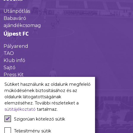
Utánpótlás
Babaváró
ajándékcsomag
Újpest FC
Pályarend
TAO
Klub infó
Sajtó
Press Kit
Újpest FC Shop
Sütiket használunk az oldalunk megfelelő
Digitális felületeink
működésének biztosításához és az
oldalunk látogatottságának
Facebook
elemzéséhez. További részleteket a
sütitájékoztató
tartalmaz.
Instagram
Tiktok
Szigorúan kötelező sütik
Youtube
Spotify
Teljesítmény sütik