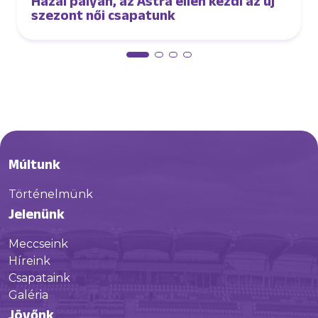
Hazai pályán, az Astra ellen kezdi az új
szezont női csapatunk
Múltunk
Történelmünk
Jelenünk
Meccseink
Híreink
Csapataink
Galéria
Jövőnk