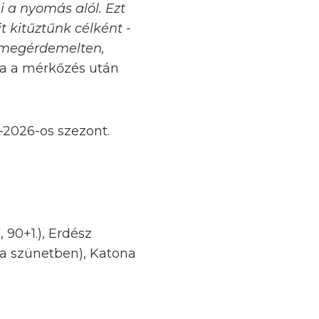
ni a nyomás alól. Ezt
t kitűztűnk célként -
en megérdemelten,
a a mérkőzés után
–2026-os szezont.
, 90+1.), Erdész
., a szünetben), Katona