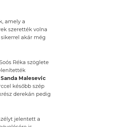
k, amely a
rek szerették volna
sikerrel akár még
Soós Réka szöglete
elenítették
n
Sanda Malesevic
erccel később szép
krész derekán pedig
élyt jelentett a