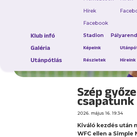
Hírek
Faceb
Facebook
Klub infó
Stadion
Pályaren
Galéria
Képeink
Utánpó
Utánpótlás
Részletek
Híreink
Szép győze
csapatunk
2026. május 16. 19:34
Kiváló kezdés után 
WFC ellen a Simple N