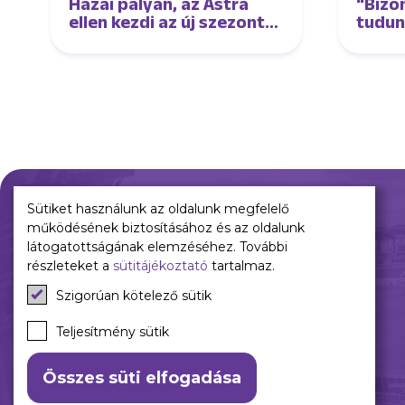
Hazai pályán, az Astra
“Bízo
ellen kezdi az új szezont
tudun
női csapatunk
élmez
tudun
interj
Sütiket használunk az oldalunk megfelelő
működésének biztosításához és az oldalunk
Múltunk
Jelenünk
látogatottságának elemzéséhez. További
részleteket a
sütitájékoztató
tartalmaz.
Történelmünk
Meccseink
Szigorúan kötelező sütik
Híreink
Csapataink
Teljesítmény sütik
Galéria
Összes süti elfogadása