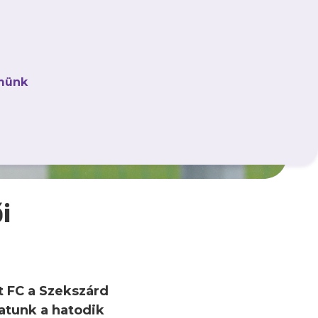
münk
i
t FC a Szekszárd
patunk a hatodik