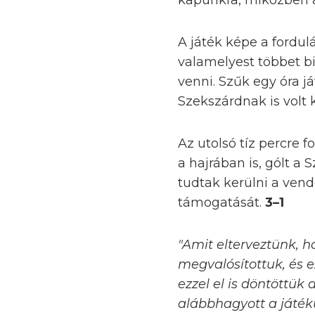
kapunkra, miközben a
A játék képe a fordu
valamelyest többet b
venni. Szűk egy óra já
Szekszárdnak is volt 
Az utolsó tíz percre f
a hajrában is, gólt a
tudtak kerülni a ven
támogatását.
3–1
"Amit elterveztünk, 
megvalósítottuk, és e
ezzel el is döntöttük
alábbhagyott a játék