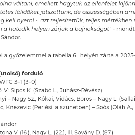
olna váltani, emellett hagytuk az ellenfelet kijön
entétes félidőket játszottunk, de összességében ami
kell nyerni -, azt teljesítettük, teljes mértékb
 a hatodik helyen zárjuk a bajnokságot"
- mondt
 Sándor.
l a győzelemmel a tabella 6. helyén zárta a 2025
(utolsó) forduló
WFC 3–1 (3–0)
 V.: Sipos K. (Szabó L., Juhász-Révész)
i – Nagy Sz., Kókai, Vidács, Boros – Nagy L. (Sallai
vic, Knezevic (Perjési, a szünetben) – Soós (Oláh A
Sándor
na V. (16.), Nagy L. (22.), ill. Sovány D. (87.)