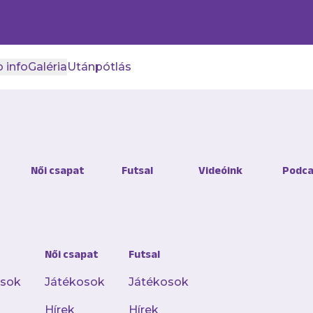
 info
Galéria
Utánpótlás
Női csapat
Futsal
Videóink
Podca
Női csapat
Futsal
osok
Játékosok
Játékosok
Hírek
Hírek