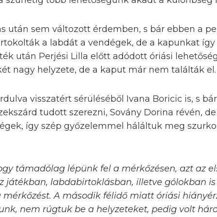
 szünetig több lehetőségünk akadt a különbség n
lás után sem változott érdemben, s bár ebben a p
irtokolták a labdát a vendégek, de a kapunkat íg
ték után Perjési Lilla előtt adódott óriási lehetős
két nagy helyzete, de a kaput már nem találták el.
ordulva visszatért sérüléséből Ivana Boricic is, s b
 Szekszárd tudott szerezni, Sovány Dorina révén, 
dégek, így szép győzelemmel háláltuk meg szurko
hogy támadólag lépünk fel a mérkőzésen, azt az el
z játékban, labdabirtoklásban, illetve gólokban 
 a mérkőzést. A második félidő miatt óriási hiányé
unk, nem rúgtuk be a helyzeteket, pedig volt hár