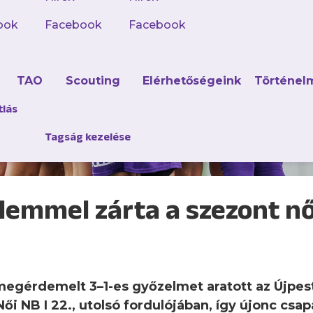
ook
Facebook
Facebook
d
TAO
Scouting
Elérhetőségeink
Történel
tlás
Tagság kezelése
lemmel zárta a szezont nő
megérdemelt 3–1-es győzelmet aratott az Újpes
ői NB I 22., utolsó fordulójában, így újonc csa