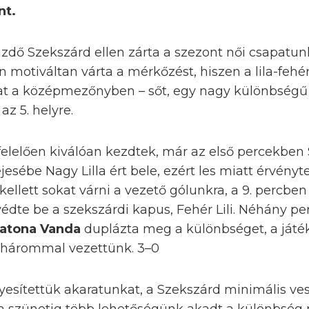
nt.
dő Szekszárd ellen zárta a szezont női csapatun
 motiváltan várta a mérkőzést, hiszen a lila-fehé
at a középmezőnyben – sőt, egy nagy különbségű 
az 5. helyre.
lelően kiválóan kezdtek, már az első percekben 
esébe Nagy Lilla ért bele, ezért les miatt érvényt
kellett sokat várni a vezető gólunkra, a 9. percbe
 védte be a szekszárdi kapus, Fehér Lili. Néhány p
atona Vanda
duplázta meg a különbséget, a játé
hárommal vezettünk. 3–0
yesítettük akaratunkat, a Szekszárd minimális vesz