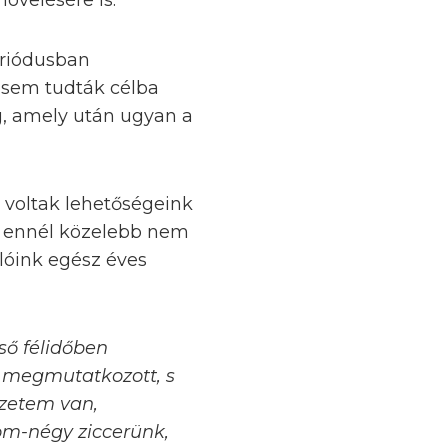
övelésére is.
eriódusban
y sem tudták célba
ég, amely után ugyan a
ár voltak lehetőségeink
de ennél közelebb nem
lóink egész éves
ső félidőben
is megmutatkozott, s
rzetem van,
om-négy ziccerünk,