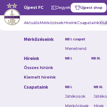
Újpest FC
Jegyek
Újpest shop
Aktuális
Mérkőzések
Híreink
Csapataink
Klub
Mérkőzéseink
NB I. csapat
Menetrend
Híreink
NB I.
NB III.
Összes hírünk
Kiemelt híreink
Csapataink
NB I.
NB III.
Játékosok
Játék
Mérkőzések
Hírek