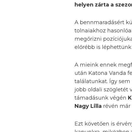
helyen zárta a szezo
A bennmaradásért küz
tolnaiakhoz hasonlóan
megőrizni pozíciójuk
előrébb is léphettünk 
A mieink ennek megfe
után Katona Vanda fej
találatunkat. Így sem 
jobb oldali szögletét
támadásunk végén
K
Nagy Lilla
révén már 
Ezt követően is érvén