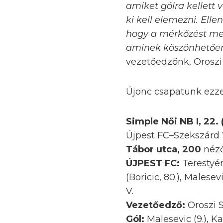
amiket gólra kellett v
ki kell elemezni. Ell
hogy a mérkőzést meg 
aminek köszönhetően
vezetőedzőnk, Oroszi
Újonc csapatunk ezze
Simple Női NB I, 22. 
Újpest FC–Szekszárd 
Tábor utca, 200
néző.
ÚJPEST FC:
Terestyény
(Boricic, 80.), Malese
V.
Vezetőedző:
Oroszi 
Gól:
Malesevic (9.), Kato