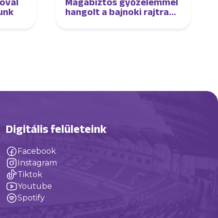
óval
Magabiztos győzelemmel
tunk
hangolt a bajnoki rajtra
női csapatunk
Digitális felületeink
Facebook
Instagram
Tiktok
Youtube
Spotify