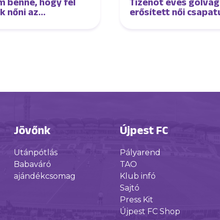
m benne, hogy fel
Tizenöt éves gólvág
k nőni az
erősített női csapa
őnyhöz és lépést
k tartani velük” –
ú Oroszi Sándorral
Jövőnk
Újpest FC
Utánpótlás
Pályarend
Babaváró
TAO
ajándékcsomag
Klub infó
Sajtó
Press Kit
Újpest FC Shop