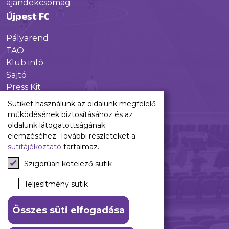
ajándékcsomag
Újpest FC
Pályarend
TAO
Klub infó
Sajtó
Press Kit
Újpest FC Shop
Sütiket használunk az oldalunk megfelelő
Digitális felületeink
működésének biztosításához és az
oldalunk látogatottságának
Facebook
elemzéséhez. További részleteket a
sütitájékoztató
tartalmaz.
Instagram
Tiktok
Szigorúan kötelező sütik
Youtube
Spotify
Teljesítmény sütik
Összes süti elfogadása
ÁSZF