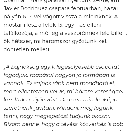
Czerman Márk góljaival nyertünk 2–1-re, ám
Javier Rodríguez csapata februárban, hazai
pályán 6–2-vel vágott vissza a mieinknek. A
mostani lesz a felek 13. egymás elleni
találkozója, a mérleg a veszprémiek felé billen,
ők hétszer, mi háromszor győztünk két
döntetlen mellett.
„A bajnokság egyik legesélyesebb csapatát
fogadjuk, ráadásul nagyon jó formában is
vannak. Ez sajnos ránk nem mondható el,
mert ellentétben velük, mi három vereséggel
kezdtük a rájátszást. De ezen mindenképp
szeretnénk javítani. Mindent meg fogunk
tenni, hogy meglepetést tudjunk okozni.
Bízom benne, hogy a tévéss közvetítés is dob