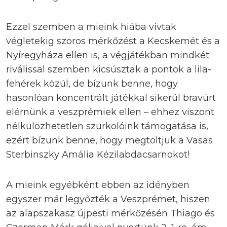
Ezzel szemben a mieink hiába vívtak
végletekig szoros mérkőzést a Kecskemét és a
Nyíregyháza ellen is, a végjátékban mindkét
riválissal szemben kicsúsztak a pontok a lila-
fehérek közül, de bízunk benne, hogy
hasonlóan koncentrált játékkal sikerül bravúrt
elérnünk a veszprémiek ellen – ehhez viszont
nélkülözhetetlen szurkolóink támogatása is,
ezért bízunk benne, hogy megtöltjuk a Vasas
Sterbinszky Amália Kézilabdacsarnokot!
A mieink egyébként ebben az idényben
egyszer már legyőzték a Veszprémet, hiszen
az alapszakasz újpesti mérkőzésén Thiago és