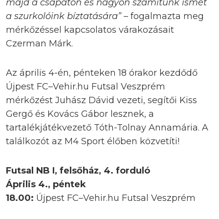
majd a csapaton és nagyon számítunk ismét
a szurkolóink bíztatására”
– fogalmazta meg
mérkőzéssel kapcsolatos várakozásait
Czerman Márk.
Az április 4-én, pénteken 18 órakor kezdődő
Újpest FC–Vehir.hu Futsal Veszprém
mérkőzést Juhász Dávid vezeti, segítői Kiss
Gergő és Kovács Gábor lesznek, a
tartalékjátékvezető Tóth-Tolnay Annamária. A
találkozót az M4 Sport élőben közvetíti!
Futsal NB I, felsőház, 4. forduló
Április 4., péntek
18.00:
Újpest FC–Vehir.hu Futsal Veszprém