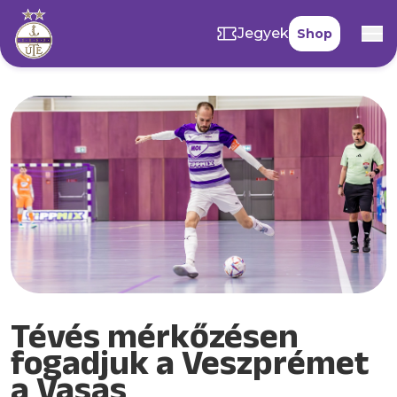
Jegyek
Shop
Tévés mérkőzésen
fogadjuk a Veszprémet
a Vasas