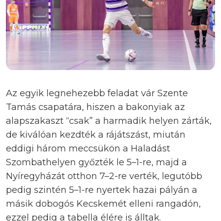
Az egyik legnehezebb feladat vár Szente
Tamás csapatára, hiszen a bakonyiak az
alapszakaszt “csak” a harmadik helyen zárták,
de kiválóan kezdték a rájátszást, miután
eddigi három meccsükön a Haladást
Szombathelyen győzték le 5–1-re, majd a
Nyíregyházát otthon 7–2-re verték, legutóbb
pedig szintén 5–1-re nyertek hazai pályán a
másik dobogós Kecskemét elleni rangadón,
ezzel pedig a tabella élére is álltak.