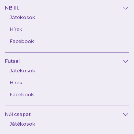
NB III.
Játékosok
Hírek
Facebook
Futsal
2024.10.28
A Magyar Futsal Akadémia vendégeként
Játékosok
zárjuk az alapszakasz első körét
Hírek
Facebook
Női csapat
Játékosok