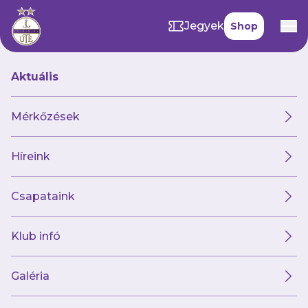
Jegyek
Shop
Aktuális
Hírek
Mérkőzések
Híreink
Hírek
Klub
Futsal
Női csapat
Csapataink
Klub infó
Galéria