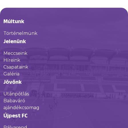
Múltunk
Történelmünk
Jelenünk
Meccseink
Híreink
Csapataink
Galéria
Jövőnk
Utánpótlás
Babaváró
ajándékcsomag
Újpest FC
Pályarend