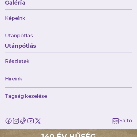
Újabb kemény meccs vár
Galéria
futsalcsapatunkra hazai pályán
Képeink
Utánpótlás
Utánpótlás
Részletek
Híreink
Tagság kezelése
2024.10.18
„Az Újpest számomra a MINDENT jelenti”
Sajtó
140 ÉV HŰSÉG