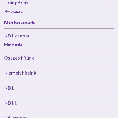
Utánpótlás
vissza
Mérkőzések
2024.10.31
NB I. csapat
Másodszor is legyőztük a Rubeolát
Híreink
Összes hírünk
Kiemelt híreink
NB I.
NB III.
2024.10.31