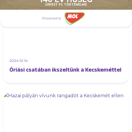
ÚJPEST FC TÖRTÉNELME
Powered by
2024.10.14
Óriási csatában ikszeltünk a Kecskeméttel