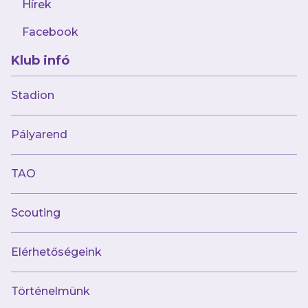
Hírek
Facebook
Klub infó
2024.10.21
Remek iramú és hangulatú mérkőzésen
Stadion
vertük a Veszprémet
Pályarend
TAO
Scouting
Elérhetőségeink
Történelmünk
2024.10.20