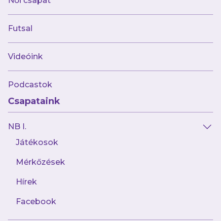
Női csapat
Veresegyházon kezdjük az alapszakasz
második körét
Futsal
Videóink
Podcastok
Csapataink
NB I.
Játékosok
Mérkőzések
2024.10.28
Váratlan vereség az MFA ellen
Hírek
Facebook