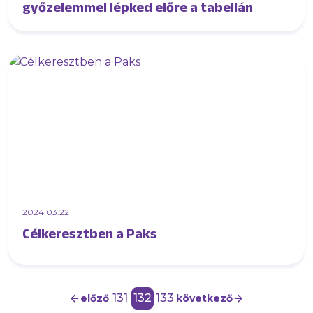
győzelemmel lépked előre a tabellán
2024.03.22
Célkeresztben a Paks
131
132
133
előző
következő