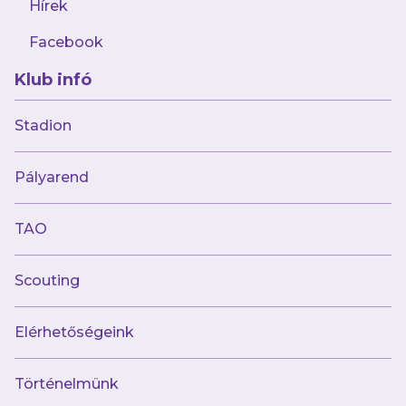
Hírek
Facebook
Klub infó
2024.04.08
Női csapatunk összesen 19 gólt termelt
Stadion
két forduló alatt
Pályarend
TAO
Scouting
Elérhetőségeink
Történelmünk
2024.04.03