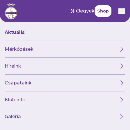
Jegyek
Shop
Aktuális
Hírek
Mérkőzések
Híreink
Hírek
Klub
Futsal
Női csapat
Csapataink
Klub infó
Galéria