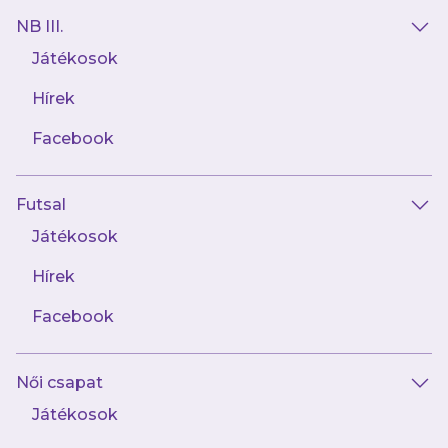
NB III.
Játékosok
Hírek
Facebook
Futsal
2024.04.10
Játékosok
Helyezzük új alapokra!
Hírek
Facebook
Női csapat
Játékosok