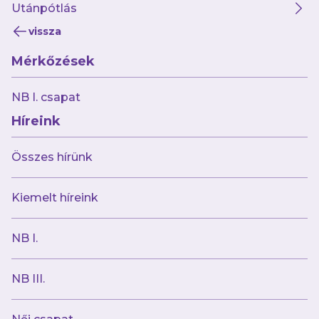
Utánpótlás
vissza
Mérkőzések
2024.04.11
NB I. csapat
Szombaton Kisvárdán javíthatunk
Híreink
Összes hírünk
Kiemelt híreink
NB I.
NB III.
2024.04.11