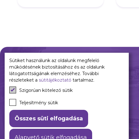
DVSC)
Sütiket használunk az oldalunk megfelelő
működésének biztosításához és az oldalunk
Múltunk
Jelenünk
látogatottságának elemzéséhez. További
részleteket a
sütitájékoztató
tartalmaz.
Történelmünk
Meccseink
Szigorúan kötelező sütik
Híreink
Csapataink
Teljesítmény sütik
Galéria
Összes süti elfogadása
Alapvető sütik elfogadása