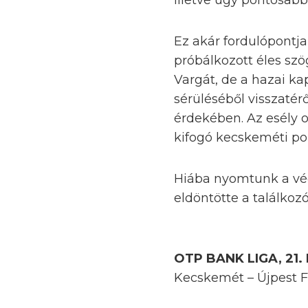
illetve úgy pontosabb,
Ez akár fordulópontja
próbálkozott éles szö
Vargát, de a hazai kap
sérüléséből visszatér
érdekében. Az esély ot
kifogó kecskeméti po
Hiába nyomtunk a vég
eldöntötte a találkozó
OTP BANK LIGA, 21
Kecskemét – Újpest F