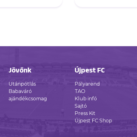
élvezd a játékot”
Jövőnk
Újpest FC
Utánpótlás
Pályarend
Babaváró
TAO
ajándékcsomag
Klub infó
Sajtó
Press Kit
Újpest FC Shop