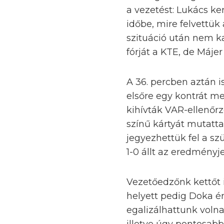
a vezetést: Lukács ker
időbe, mire felvettük
szituáció után nem k
fórját a KTE, de Máje
A 36. percben aztán i
elsőre egy kontrát me
kihívták VAR-ellenőrz
színű kártyát mutatt
jegyezhettük fel a sz
1-0 állt az eredményj
Vezetőedzőnk kettőt i
helyett pedig Doka ér
egalizálhattunk voln