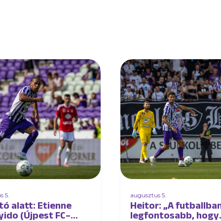
s 5.
augusztus 5.
tó alatt: Etienne
Heitor: „A futballban
ido (Újpest FC–
legfontosabb, hogy