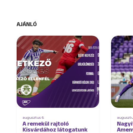
AJÁNLÓ
augusztus 6.
augusztu
A remekül rajtoló
Nagyí
Kisvárdához látogatunk
Ameny