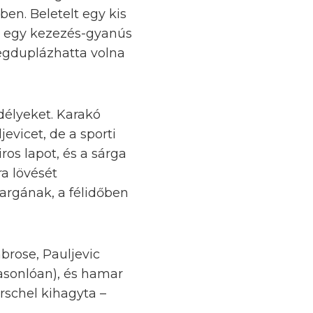
cben. Beletelt egy kis
ám egy kezezés-gyanús
egduplázhatta volna
délyeket. Karakó
evicet, de a sporti
os lapot, és a sárga
a lövését
Vargának, a félidőben
mbrose, Pauljevic
hasonlóan), és hamar
rschel kihagyta –