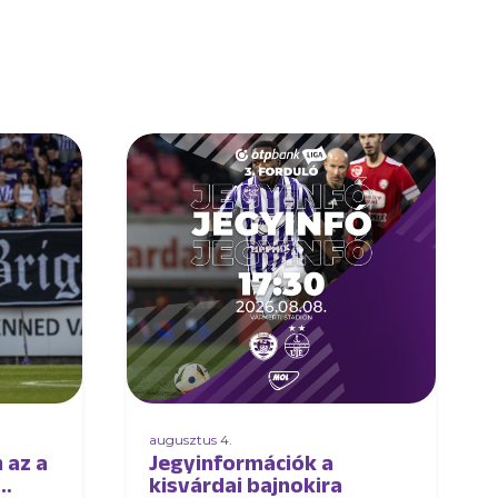
augusztus 4.
 az a
Jegyinformációk a
kisvárdai bajnokira