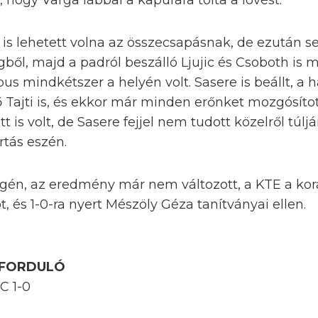
 hogy Varga lábbal a kapufára tolta a lövést.
 is lehetett volna az összecsapásnak, de ezután s
gből, majd a padról beszálló Ljujic és Csoboth is 
us mindkétszer a helyén volt. Sasere is beállt, a h
ő Tajti is, és ekkor már minden erőnket mozgósíto
t is volt, de Sasere fejjel nem tudott közelről túl
rtás eszén.
én, az eredmény már nem változott, a KTE a kora
t, és 1-0-ra nyert Mészöly Géza tanítványai ellen.
. FORDULÓ
C 1-0