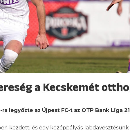
ereség a Kecskemét otth
ra legyőzte az Újpest FC-t az OTP Bank Liga 21
ben kezdett, és egy középpályás labdavesztésünk