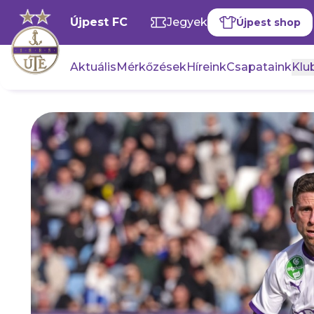
Újpest FC
Jegyek
Újpest shop
Aktuális
Mérkőzések
Híreink
Csapataink
Klub