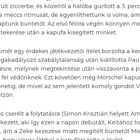
ült ziccerbe, és közelről a hálóba gurított a 3. per
 a meccs ritmusát, de egyenlíthettünk is volna, 
aptunk büntetőt. Az első félóra végén könnyen m
r tekerése után a kapufa kisegített minket.
smét egy érdekes játékvezetői ítélet borzolta a ke
gakadályozó szabálytalanság után kiállította Paulj
ésre, melynek megtekintése után visszavonta a pir
a fel védőnknek. Ezt követően még Mörschel kapur
ünetig, de mivel az sem jelentett komoly gondot 
elzőn.
s cserélt a folytatásra (Simon Krisztián helyett A
kezett, aki így ezen a napon debütált, Keitához 
a, ám a Zeke kezezése miatt megítélt büntetőt Mö