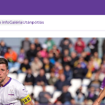
 info
Galéria
Utánpótlás