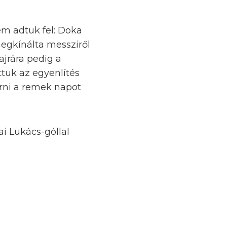
em adtuk fel: Doka
megkínálta messziről
ajrára pedig a
ttuk az egyenlítés
járni a remek napot
i Lukács-góllal