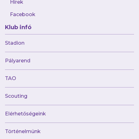
Hírek
Facebook
Klub infó
2024.08.30
Arany és ezüst a 32 csapatos, nemzetközi
Stadion
Barca-kupáról
Pályarend
TAO
Scouting
Elérhetőségeink
Történelmünk
2024.08.29