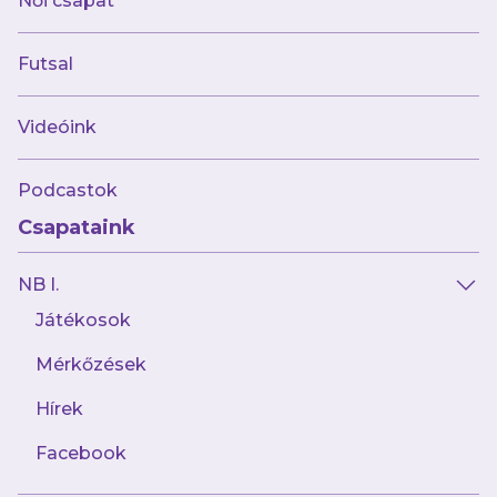
Női csapat
Rangadón ütöttük ki a Nyírbátort
Futsal
Videóink
Podcastok
Csapataink
NB I.
Játékosok
Mérkőzések
2024.08.30
Aboubakar Keita távozik Újpestről
Hírek
Facebook