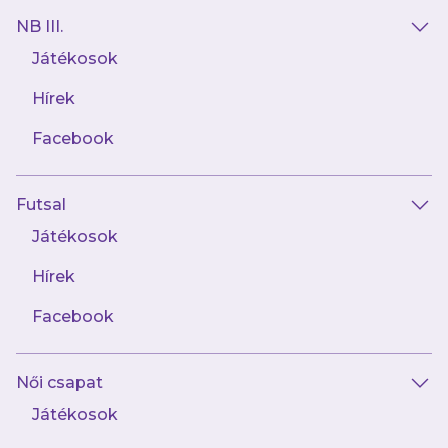
NB III.
Játékosok
Hírek
Facebook
Futsal
2024.08.30
Tom Lacoux: Szeretem megszabni a játék
Játékosok
ritmusát
Hírek
Facebook
Női csapat
Játékosok