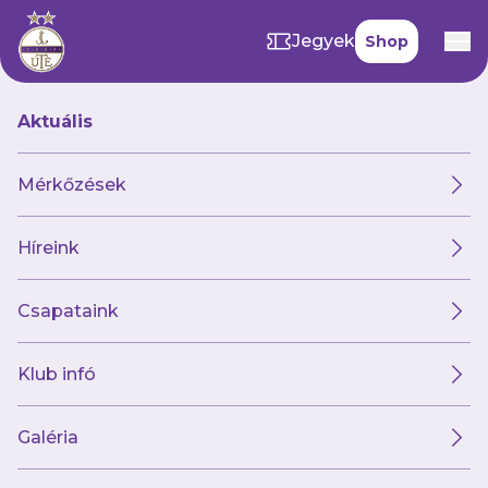
Jegyek
Shop
Aktuális
Hírek
Mérkőzések
Híreink
Hírek
Klub
Futsal
Női csapat
Csapataink
Klub infó
Galéria