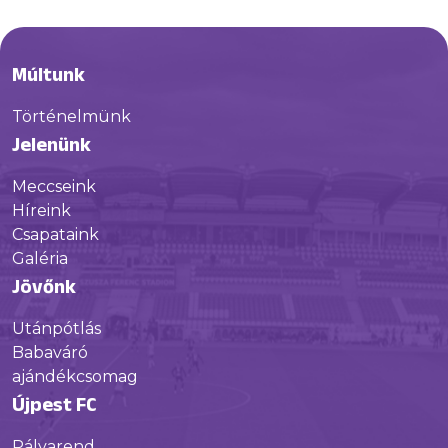
Múltunk
Történelmünk
Jelenünk
Meccseink
Híreink
Csapataink
Galéria
Jövőnk
Utánpótlás
Babaváró
ajándékcsomag
Újpest FC
Pályarend