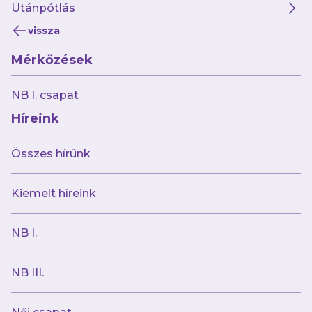
Utánpótlás
vissza
Mérkőzések
2024.08.31
Kooperációs szerződést kötött az Újpest
NB I. csapat
FC és a BVSC
Híreink
Összes hírünk
Kiemelt híreink
NB I.
NB III.
2024.08.30