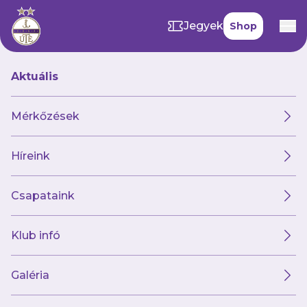
Jegyek
Shop
Aktuális
Mérkőzések
Híreink
Csapataink
Klub infó
Hivatalos közlemény
Galéria
2025. december 03. 11:39