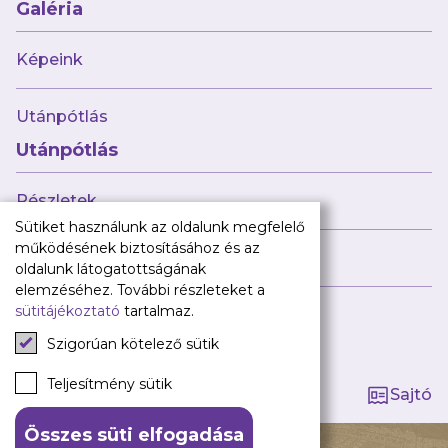
Babaváró
Galéria
ajándékcsomag
Újpest FC
Képeink
Pályarend
Utánpótlás
TAO
Klub infó
Utánpótlás
Sajtó
Press Kit
Részletek
Újpest FC Shop
Sütiket használunk az oldalunk megfelelő
Digitális felületeink
működésének biztosításához és az
Híreink
oldalunk látogatottságának
Facebook
elemzéséhez. További részleteket a
sütitájékoztató
tartalmaz.
Instagram
Tagság kezelése
Tiktok
Szigorúan kötelező sütik
Youtube
Spotify
Teljesítmény sütik
Sajtó
Összes süti elfogadása
140 ÉV HŰSÉG