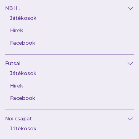
NB III.
Játékosok
Hírek
AJÁNLÓ
Facebook
Futsal
Játékosok
Hírek
Facebook
április 27.
Női csapat
Jegyinfók a 247. Derbire
Játékosok