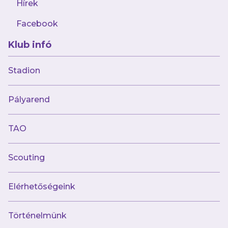
Hírek
Facebook
Klub infó
Stadion
Múltunk
Pályarend
Történelmünk
Jelenünk
TAO
Meccseink
Scouting
Híreink
Csapataink
Galéria
Elérhetőségeink
Jövőnk
Történelmünk
Utánpótlás