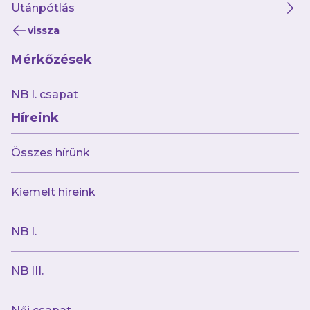
André Duarte helyzete kapcsán
Utánpótlás
vissza
Mérkőzések
NB I. csapat
Híreink
Összes hírünk
Kiemelt híreink
NB I.
NB III.