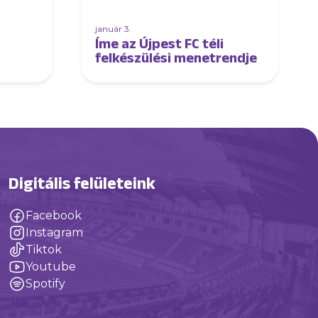
január 3.
Íme az Újpest FC téli
felkészülési menetrendje
Digitális felületeink
Facebook
Instagram
Tiktok
Youtube
Spotify