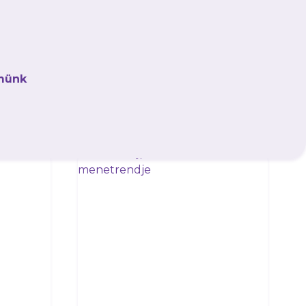
kőzéseket és exkluzív tartalmakat elsőként!
münk