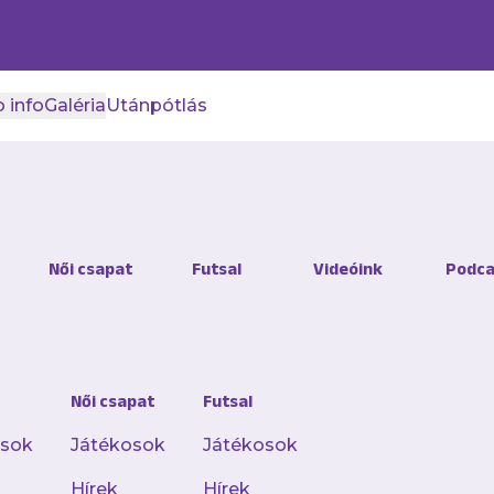
 info
Galéria
Utánpótlás
oly vár ma a repoharakon
Női csapat
Futsal
Videóink
Podca
be fáradni
Női csapat
Futsal
ljes hírt a Club 1885 appliká
osok
Játékosok
Játékosok
Hírek
Hírek