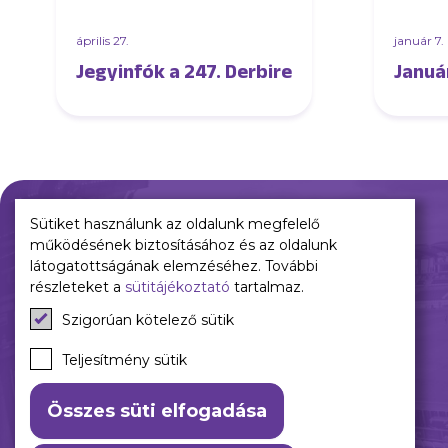
április 27.
január 7.
Jegyinfók a 247. Derbire
Januá
Sütiket használunk az oldalunk megfelelő
működésének biztosításához és az oldalunk
Múltunk
Jelenünk
látogatottságának elemzéséhez. További
részleteket a
sütitájékoztató
tartalmaz.
Történelmünk
Meccseink
Szigorúan kötelező sütik
Híreink
Csapataink
Teljesítmény sütik
Galéria
Összes süti elfogadása