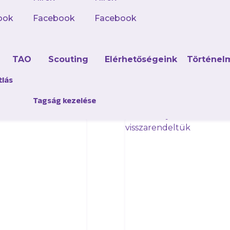
e az új hivatalos appunkat, kövesd a híreket, mér
ook
Facebook
Facebook
d
TAO
Scouting
Elérhetőségeink
Történel
tlás
Tagság kezelése