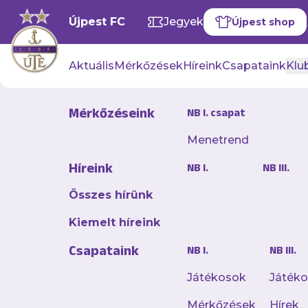
Újpest FC
Jegyek
Újpest shop
Aktuális
Mérkőzések
Híreink
Csapataink
Klub
Mérkőzéseink
NB I. csapat
Menetrend
Szanyó Kár
Híreink
NB I.
NB III.
2026. január 31. 15:45
Összes hírünk
Megéri ma is a büfé
Kiemelt híreink
Csapataink
NB I.
NB III.
A te
Játékosok
Játék
Mérkőzések
Hírek