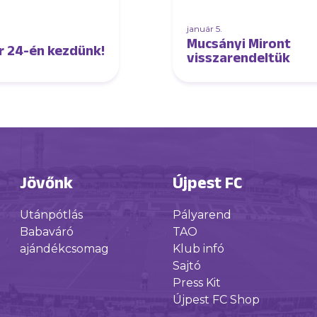
január 5.
Mucsányi Miront
r 24-én kezdünk!
visszarendeltük
Jövőnk
Újpest FC
Utánpótlás
Pályarend
Babaváró
TAO
ajándékcsomag
Klub infó
Sajtó
Press Kit
Újpest FC Shop