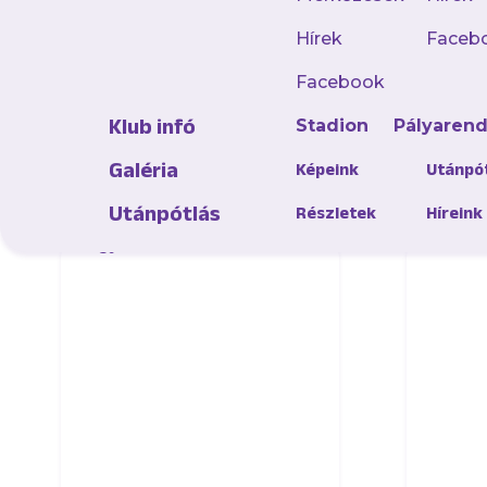
Töltsd l
Hírek
Faceb
Facebook
Klub infó
Stadion
Pályaren
Galéria
Képeink
Utánpó
AJÁNLÓ
Utánpótlás
Részletek
Híreink