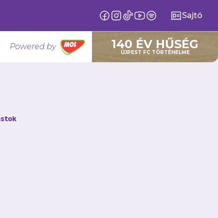
Sajtó
140 ÉV HŰSÉG
Powered by
ÚJPEST FC TÖRTÉNELME
stok
cióban olvashatod el!