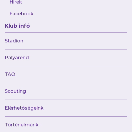
Hírek
Facebook
Klub infó
Stadion
Múltunk
Pályarend
Történelmünk
Jelenünk
TAO
Meccseink
Scouting
Híreink
Csapataink
Galéria
Elérhetőségeink
Jövőnk
Történelmünk
Utánpótlás