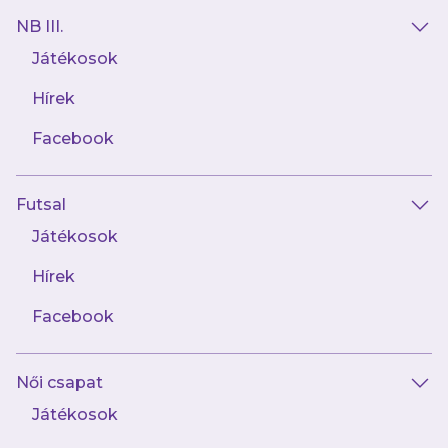
NB III.
Játékosok
Hírek
AJÁNLÓ
Facebook
Futsal
Játékosok
Hírek
Facebook
április 27.
Női csapat
Jegyinfók a 247. Derbire
Játékosok