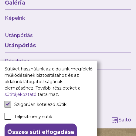
Babaváró
Galéria
ajándékcsomag
Újpest FC
Képeink
Pályarend
Utánpótlás
TAO
Klub infó
Utánpótlás
Sajtó
Press Kit
Részletek
Újpest FC Shop
Sütiket használunk az oldalunk megfelelő
Digitális felületeink
működésének biztosításához és az
Híreink
oldalunk látogatottságának
Facebook
elemzéséhez. További részleteket a
sütitájékoztató
tartalmaz.
Instagram
Tagság kezelése
Tiktok
Szigorúan kötelező sütik
Youtube
Spotify
Teljesítmény sütik
Sajtó
Összes süti elfogadása
140 ÉV HŰSÉG