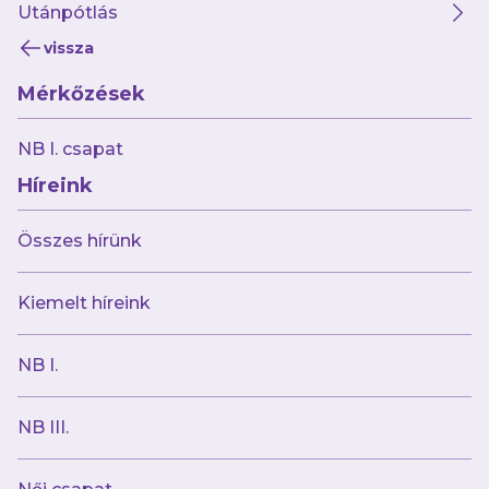
Utánpótlás
Az Újpest FC mindent köszön a játékosnak és
vissza
a lehető legsikeresebb pályafutást kívánja
Mérkőzések
neki!
NB I. csapat
Híreink
Összes hírünk
Kiemelt híreink
NB I.
NB III.