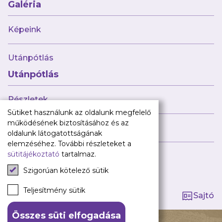
Babaváró
Galéria
ajándékcsomag
Újpest FC
Képeink
Pályarend
Utánpótlás
TAO
Klub infó
Utánpótlás
Sajtó
Press Kit
Részletek
Újpest FC Shop
Sütiket használunk az oldalunk megfelelő
Digitális felületeink
működésének biztosításához és az
Híreink
oldalunk látogatottságának
Facebook
elemzéséhez. További részleteket a
sütitájékoztató
tartalmaz.
Instagram
Tagság kezelése
Tiktok
Szigorúan kötelező sütik
Youtube
Spotify
Teljesítmény sütik
Sajtó
Összes süti elfogadása
140 ÉV HŰSÉG