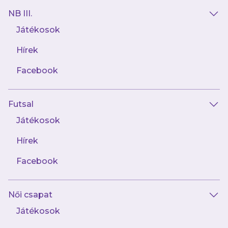
NB III.
Játékosok
Hírek
AJÁNLÓ
Facebook
Futsal
Játékosok
Hírek
Facebook
április 27.
Női csapat
Jegyinfók a 247. Derbire
Játékosok