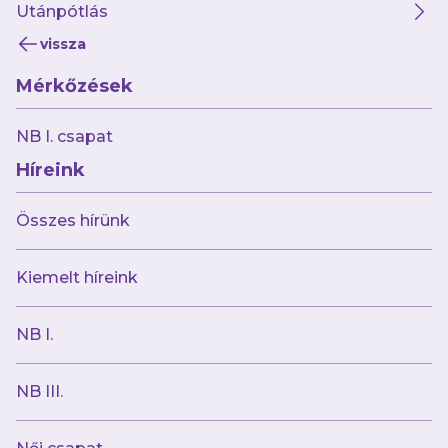
Utánpótlás
vissza
Mérkőzések
NB I. csapat
Híreink
Összes hírünk
Kiemelt híreink
NB I.
NB III.