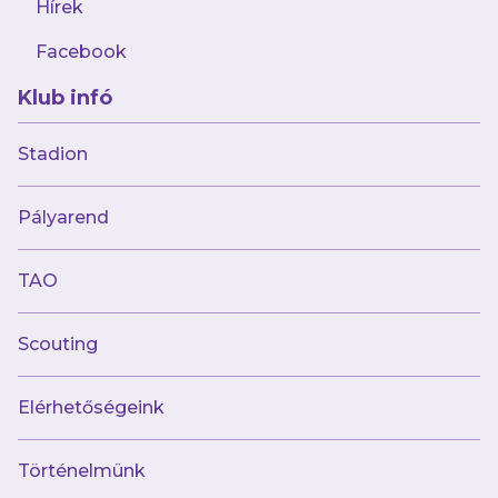
Hírek
Facebook
Klub infó
Stadion
Múltunk
Pályarend
Történelmünk
Jelenünk
TAO
Meccseink
Scouting
Híreink
Csapataink
Galéria
Elérhetőségeink
Jövőnk
Történelmünk
Utánpótlás