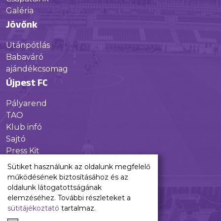
Galéria
Jövőnk
Utánpótlás
Babaváró
ajándékcsomag
Újpest FC
Pályarend
TAO
Klub infó
Sajtó
Press Kit
Újpest FC Shop
Sütiket használunk az oldalunk megfelelő
Digitális felületeink
működésének biztosításához és az
oldalunk látogatottságának
Facebook
elemzéséhez. További részleteket a
sütitájékoztató
tartalmaz.
Instagram
Tiktok