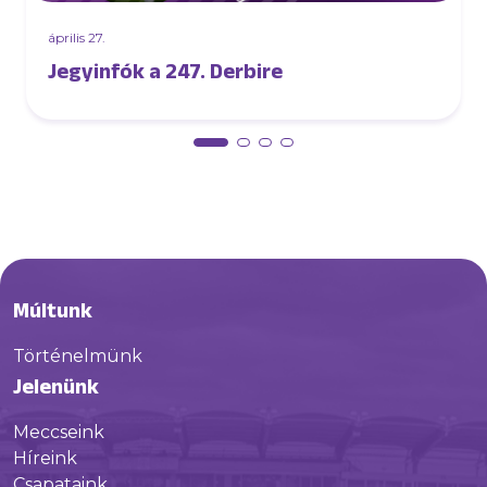
április 27.
Jegyinfók a 247. Derbire
Múltunk
Történelmünk
Jelenünk
Meccseink
Híreink
Csapataink