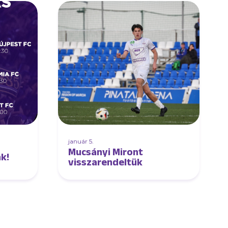
január 5.
Mucsányi Miront
k!
visszarendeltük