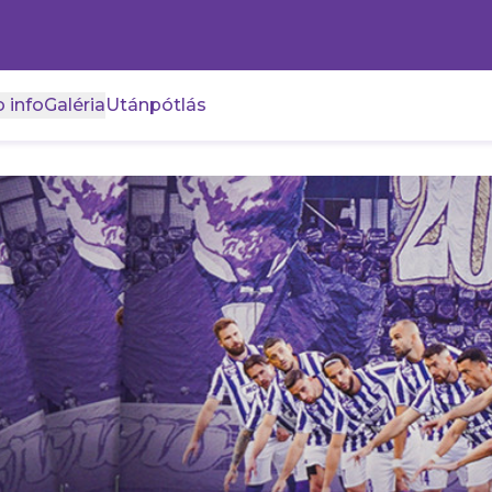
 info
Galéria
Utánpótlás