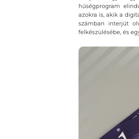
hűségprogram elind
azokra is, akik a digi
számban interjút olv
felkészülésébe, és e