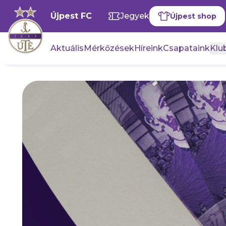
Újpest FC
Jegyek
Újpest shop
Aktuális
Mérkőzések
Híreink
Csapataink
Klub