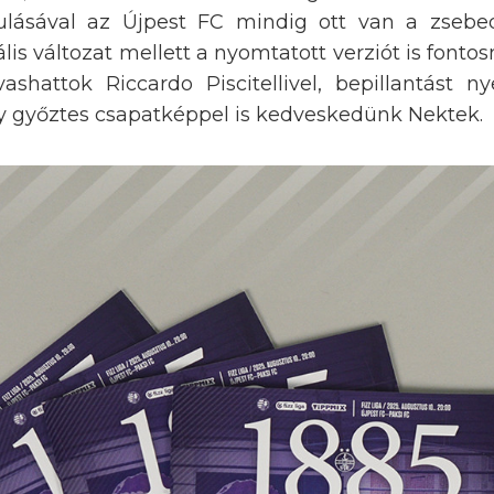
ulásával az Újpest FC mindig ott van a zsebe
tális változat mellett a nyomtatott verziót is fonto
ashattok Riccardo Piscitellivel, bepillantást ny
gy győztes csapatképpel is kedveskedünk Nektek.