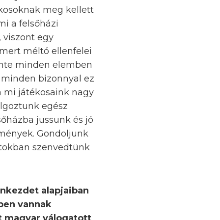
tékosoknak meg kellett
mi a felsőházi
, viszont egy
ert méltó ellenfelei
szinte minden elemben
 minden bizonnyal ez
 a mi játékosaink nagy
olgoztunk egész
lsőházba jussunk és jó
dmények. Gondoljunk
natokban szenvedtünk
onkezdet alapjaiban
ében vannak
t magyar válogatott