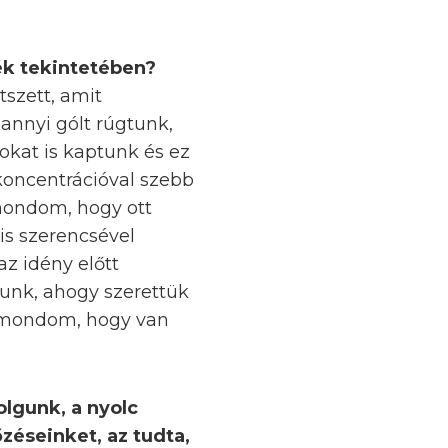
ték tekintetében?
szett, amit
annyi gólt rúgtunk,
sokat is kaptunk és ez
 koncentrációval szebb
 mondom, hogy ott
Kis szerencsével
z idény előtt
tunk, ahogy szerettük
t mondom, hogy van
olgunk, a nyolc
zéseinket, az tudta,