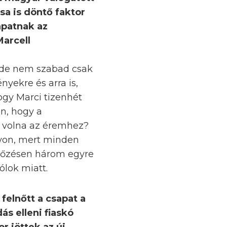
sa is döntő faktor
apatnak az
Marcell
 de nem szabad csak
nyekre és arra is,
ogy Marci tizenhét
n, hogy a
t volna az éremhez?
gyon, mert minden
rkőzésen három egyre
ólok miatt.
 felnőtt a csapat a
ás elleni fiaskó