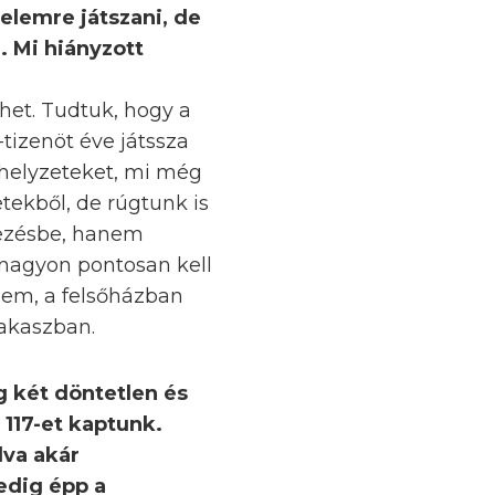
elemre játszani, de
. Mi hiányzott
ülhet. Tudtuk, hogy a
tizenöt éve játssza
n helyzeteket, mi még
etekből, de rúgtunk is
kezésbe, hanem
 nagyon pontosan kell
szem, a felsőházban
zakaszban.
 két döntetlen és
 117-et kaptunk.
va akár
edig épp a