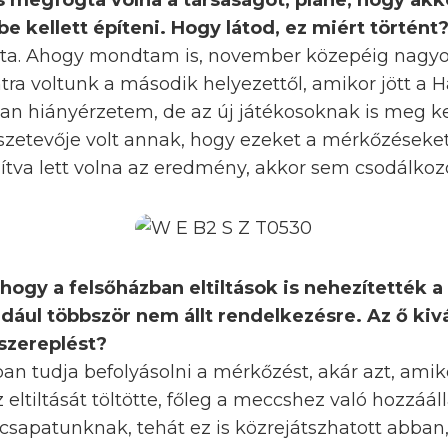
 megfogta volna a társaságot, pláne, hogy akko
be kellett építeni. Hogy látod, ez miért történt
gta. Ahogy mondtam is, november közepéig nagyo
ntra voltunk a második helyezettől, amikor jött a H
 van hiányérzetem, de az új játékosoknak is meg ke
sszetevője volt annak, hogy ezeket a mérkőzéseke
dítva lett volna az eredmény, akkor sem csodálkozo
, hogy a felsőházban eltiltások is nehezítették a
dául többször nem állt rendelkezésre. Az ő ki
szereplést?
iban tudja befolyásolni a mérkőzést, akár azt, amiko
 eltiltását töltötte, főleg a meccshez való hozzáál
csapatunknak, tehát ez is közrejátszhatott abba