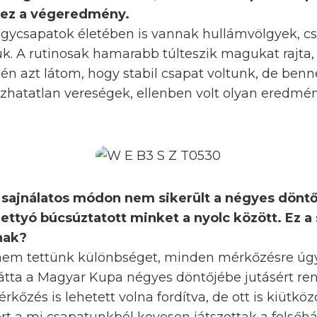
t ez a végeredmény.
agycsapatok életében is vannak hullámvölgyek, 
ük. A rutinosak hamarabb túlteszik magukat rajta,
n azt látom, hogy stabil csapat voltunk, de benne
hatatlan vereségek, ellenben volt olyan eredmén
sajnálatos módon nem sikerült a négyes döntő
ettyó búcsúztatott minket a nyolc között. Ez a
nak?
 nem tettünk különbséget, minden mérkőzésre úg
 látta a Magyar Kupa négyes döntőjébe jutásért r
rkőzés is lehetett volna fordítva, de ott is kiütköz