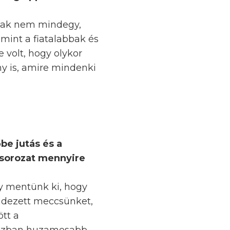
csak nem mindegy,
 mint a fiatalabbak és
 volt, hogy olykor
y is, amire mindenki
be jutás és a
 sorozat mennyire
y mentünk ki, hogy
endezett meccsünket,
ött a