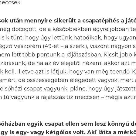
meccsek.
ások után mennyire sikerült a csapatépítés a já
még döcögött, de a későbbiekben egyre jobban tet
is kitűnt, hogy úgy lettünk hatodikak, hogy ugyan
égző Veszprém (49-et – a szerk.), viszont nagyon 
 nem lett több pontunk a rájátszásban. Kicsit jobb
évzárásunk, de ha az év elejétől nézem, akkor azt
kell, illetve azt is látjuk, hogy van még teendő. 
remért, de összességében elégedett vagyok, mert a
felsőházi csapat vagyunk, pláne, hogy úgy játszot
án túlvagyunk a rájátszás tíz meccsén – mégis az
lsőházban egyik csapat ellen sem lesz könnyű d
y is egy- vagy kétgólos volt. Aki látta a mérkő