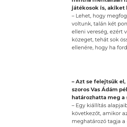
mintha mentálisan is
játékosok is, akiket 
– Lehet, hogy megfo
voltunk, talán két po
elleni vereség, ezért
közeget, tehát sok ö
ellenére, hogy ha for
– Azt se felejtsük el
szoros Vas Ádám pél
határozhatta meg a 
– Egy kiállítás alapja
következőt, amikor az
meghatározó tagja a 