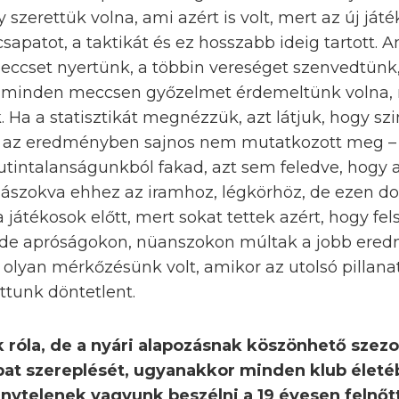
szerettük volna, ami azért is volt, mert az új já
sapatot, a taktikát és ez hosszabb ideig tartott. A
t meccset nyertünk, a többin vereséget szenvedtünk
 minden meccsen győzelmet érdemeltünk volna, m
k. Ha a statisztikát megnézzük, azt látjuk, hogy 
ez az eredményben sajnos nem mutatkozott meg –
 rutintalanságunkból fakad, azt sem feledve, hogy
ászokva ehhez az iramhoz, légkörhöz, de ezen d
a játékosok előtt, mert sokat tettek azért, hogy fe
, de apróságokon, nüanszokon múltak a jobb ere
ny olyan mérkőzésünk volt, amikor az utolsó pilla
ttunk döntetlent.
k róla, de a nyári alapozásnak köszönhető szez
at szereplését, ugyanakkor minden klub élet
nytelenek vagyunk beszélni a 19 évesen felnőt