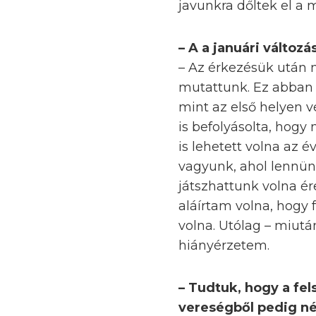
javunkra dőltek el a 
– A a januári változ
– Az érkezésük után 
mutattunk. Ez abban 
mint az első helyen v
is befolyásolta, hogy
is lehetett volna az 
vagyunk, ahol lennünk 
játszhattunk volna é
aláírtam volna, hogy 
volna. Utólag – miut
hiányérzetem.
– Tudtuk, hogy a fe
vereségből pedig nég