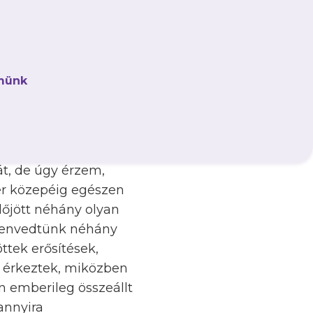
münk
z Újpest FC, amely
tekintesz vissza erre
át, de úgy érzem,
er közepéig egészen
lőjött néhány olyan
lszenvedtünk néhány
ttek erősítések,
n érkeztek, miközben
n emberileg összeállt
annyira