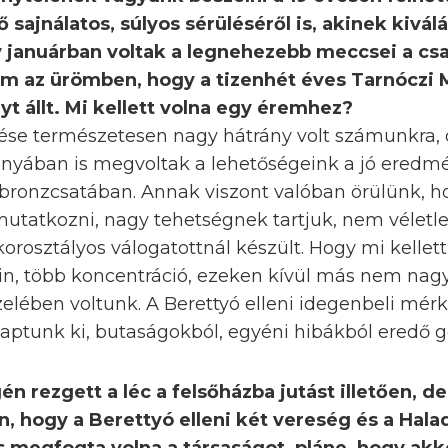
sajnálatos, súlyos sérüléséről is, akinek kiválá
gy januárban voltak a legnehezebb meccsei a cs
m az ürömben, hogy a tizenhét éves Tarnóczi 
lyt állt. Mi kellett volna egy éremhez?
ése természetesen nagy hátrány volt számunkra,
iányában is megvoltak a lehetőségeink a jó eredmé
 bronzcsatában. Annak viszont valóban örülünk, h
mutatkozni, nagy tehetségnek tartjuk, nem véletle
orosztályos válogatottnál készült. Hogy mi kellet
in, több koncentráció, ezeken kívül más nem na
elében voltunk. A Berettyó elleni idegenbeli mé
aptunk ki, butaságokból, egyéni hibákból eredő g
n rezgett a léc a felsőházba jutást illetően, de
n, hogy a Berettyó elleni két vereség és a Halad