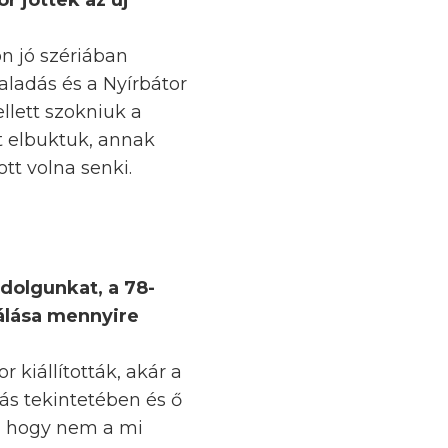
r jöttek az új
?
n jó szériában
aladás és a Nyírbátor
llett szokniuk a
t elbuktuk, annak
tt volna senki.
 dolgunkat, a 78-
válása mennyire
r kiállították, akár a
lás tekintetében és ő
n, hogy nem a mi