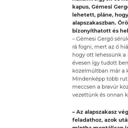
kapus, Gémesi Gergő 
lehetett, pláne, ho
alapszakaszban. Örö
bizonyíthatott és he
– Gémesi Gergő sérül
rá fogni, mert az ő h
hogy ott lehessünk a
évesen így tudott be
közelmúltban már a k
Mindenképp több rut
meccsen a bravúr köz
vezettünk és onnan k
– Az alapszakasz végé
feladathoz, azok utá