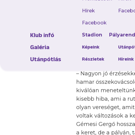
Szezonértékelő inte
Hírek
Faceb
Facebook
Klub infó
Stadion
Pályaren
Galéria
Képeink
Utánpó
– Története során má
ugyan hatodikként vé
Utánpótlás
Részletek
Híreink
az idényre?
– Nagyon jó érzésekke
hamar összekovácsol
kiválóan meneteltünk
kisebb hiba, ami a ru
olyan vereséget, amit
voltak változások a 
Gémesi Gergő hosszab
a keret, de a pályán