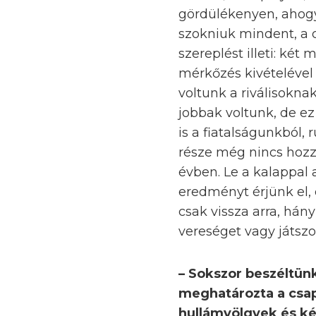
gördülékenyen, ahogy 
szokniuk mindent, a c
szereplést illeti: ké
mérkőzés kivételével
voltunk a riválisokna
jobbak voltunk, de 
is a fiatalságunkból,
része még nincs hozz
évben. Le a kalappal 
eredményt érjünk el
csak vissza arra, há
vereséget vagy játszo
– Sokszor beszéltün
meghatározta a csap
hullámvölgyek és ké