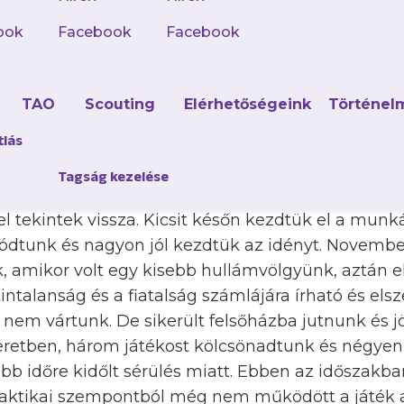
rjú.
ook
Facebook
Facebook
d
TAO
Scouting
Elérhetőségeink
Történel
tlás
sodszor jutott a felsőházba a futsal NB I-ben a
gzett, de új pontrekordot állított fel. Hogyan 
Tagság kezelése
l tekintek vissza. Kicsit későn kezdtük el a munk
ódtunk és nagyon jól kezdtük az idényt. Novemb
, amikor volt egy kisebb hullámvölgyünk, aztán e
tintalanság és a fiatalság számlájára írható és e
 nem vártunk. De sikerült felsőházba jutnunk és jö
keretben, három játékost kölcsönadtunk és négye
b időre kidőlt sérülés miatt. Ebben az időszakba
, taktikai szempontból még nem működött a játék 