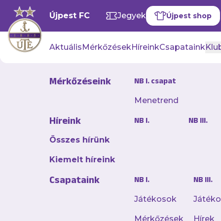
Újpest FC
Jegyek
Újpest shop
Aktuális
Mérkőzések
Híreink
Csapataink
Klub
Mérkőzéseink
NB I. csapat
Menetrend
„Kis szere
Híreink
NB I.
NB III.
de összess
idény előtt
Összes hírünk
csapat va
Kiemelt híreink
Csapataink
2025. június 02. 11:36
NB I.
NB III.
Klubrekordot jelentő
Játékosok
Játék
FC, amely Szente Ta
Mérkőzések
Hírek