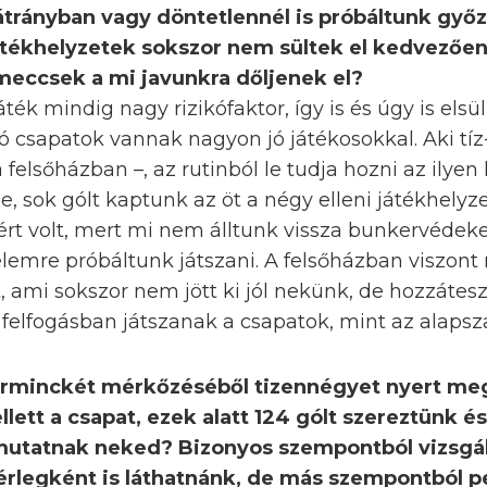
trányban vagy döntetlennél is próbáltunk győz
játékhelyzetek sokszor nem sültek el kedvezően
meccsek a mi javunkra dőljenek el?
játék mindig nagy rizikófaktor, így is és úgy is els
 csapatok vannak nagyon jó játékosokkal. Aki tíz-
a felsőházban –, az rutinból le tudja hozni az ilye
ze, sok gólt kaptunk az öt a négy elleni játékhelyz
zért volt, mert mi nem álltunk vissza bunkervéde
lemre próbáltunk játszani. A felsőházban viszont
t, ami sokszor nem jött ki jól nekünk, de hozzáte
felfogásban játszanak a csapatok, mint az alaps
arminckét mérkőzéséből tizennégyet nyert meg
lett a csapat, ezek alatt 124 gólt szereztünk és
mutatnak neked? Bizonyos szempontból vizsgál
rlegként is láthatnánk, de más szempontból p