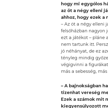
hogy mi egygólos há
az öt a négy elleni 
ahhoz, hogy ezek a 
– Az öt a négy elleni 
felsőházban nagyon jó
ezt a játékot – pláne 
nem tartunk itt. Pers
jó néhányat, de ez a
tényleg mindig győze
végigvinni a figuráka
más a sebesség, más 
– A bajnokságban h
tizenhat vereség mel
Ezek a számok mit 
kiegyensúlyozott mé