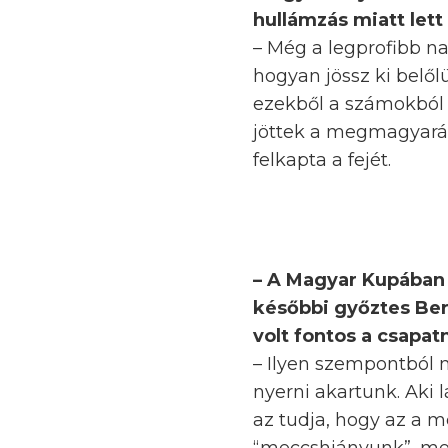
hullámzás miatt let
– Még a legprofibb n
hogyan jössz ki belől
ezekből a számokból é
jöttek a megmagyaráz
felkapta a fejét.
– A Magyar Kupában 
későbbi győztes Ber
volt fontos a csapat
– Ilyen szempontból
nyerni akartunk. Aki
az tudja, hogy az a mé