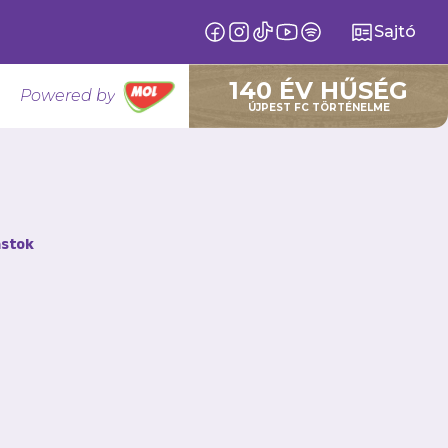
Sajtó
140 ÉV HŰSÉG
Powered by
ÚJPEST FC TÖRTÉNELME
a éremért,
stok
 mert az
őházi
átszásában az Újpest
 le az éremről.