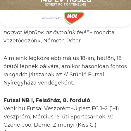
ÚJPEST FC TÖRTÉNELME
azt csináltuk, amit kell. Készültünk az öt a
négy elleni játékra, volt abból egy-két
Powered by
lehetőségük lecsorgó labdákból, de nagyon
nagyot léptünk az álmaink felé"
- mondta
vezetőedzőnk, Németh Péter.
A mieink legközelebb május 18-án, hétfőn, 18
órától lépnek pályára, amikor hasonlóan fontos
rangadót játszanak az A’ Stúdió Futsal
Nyíregyháza vendégeként.
Futsal NB I, Felsőház, 8. forduló
Vehir.hu Futsal Veszprém–Újpest FC 1–2 (1–1)
Veszprém, Március 15. úti Sportcsarnok. V.:
Czene-Joó, Deme, Zimonyi (Kiss G.)