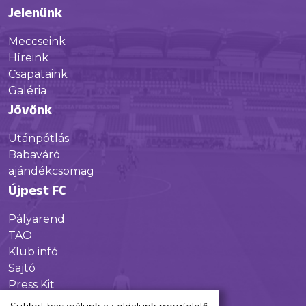
Jelenünk
Meccseink
Híreink
Csapataink
Galéria
Jövőnk
Utánpótlás
Babaváró
ajándékcsomag
Újpest FC
Pályarend
TAO
Klub infó
Sajtó
Press Kit
Újpest FC Shop