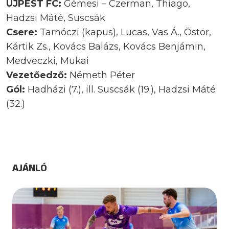
ÚJPEST FC:
Gémesi – Czerman, Thiago,
Hadzsi Máté, Suscsák
Csere:
Tarnóczi (kapus), Lucas, Vas Á., Östör,
Kártik Zs., Kovács Balázs, Kovács Benjámin,
Medveczki, Mukai
Vezetőedző:
Németh Péter
Gól:
Hadházi (7.), ill. Suscsák (19.), Hadzsi Máté
(32.)
AJÁNLÓ