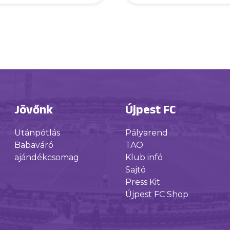
futsalcsapatunk
Jövőnk
Újpest FC
Utánpótlás
Pályarend
Babaváró
TAO
ajándékcsomag
Klub infó
Sajtó
Press Kit
Újpest FC Shop