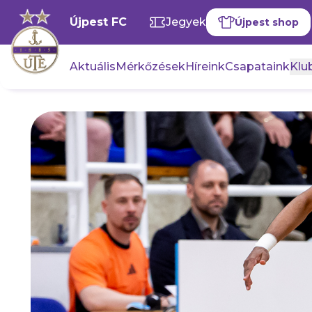
Újpest FC
Jegyek
Újpest shop
Aktuális
Mérkőzések
Híreink
Csapataink
Klub