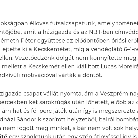
nokságban éllovas futsalcsapatunk, amely történet
ntőjébe, amit a házigazda és az NB I-ben címvé
Németh Péter együttese az elődöntőben óriási erő
ejtette ki a Kecskemétet, míg a vendéglátó 6–1-r
ellen. Vezetőedzőnk dolgát nem könnyítette meg, 
nt mellett a Kecskemét ellen kiállított Lucas Morei
ndkívüli motivációval várták a döntőt.
zigazda csapat vállát nyomta, ám a Veszprém nag
percekben két sarokrúgás után lőhetett, előbb az 
ám hat és fél perc játék után így is megszerezte 
házi Sándor kiszorított helyzetből, balról bomb
 nem fogott meg minket, s bár nem volt sok hely
áté
egy szögletünk után egy szép átlövéssel így is 