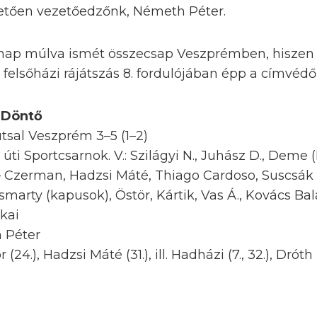
etően vezetőedzőnk, Németh Péter.
nap múlva ismét összecsap Veszprémben, hiszen 
 a felsőházi rájátszás 8. fordulójában épp a címvéd
 Döntő
tsal Veszprém 3–5 (1–2)
úti Sportcsarnok. V.: Szilágyi N., Juhász D., Deme (
 Czerman, Hadzsi Máté, Thiago Cardoso, Suscsák
smarty (kapusok), Östör, Kártik, Vas Á., Kovács Ba
kai
 Péter
 (24.), Hadzsi Máté (31.), ill. Hadházi (7., 32.), Dróth