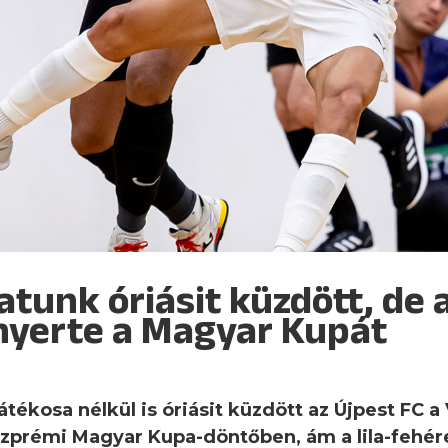
atunk óriásit küzdött, de 
yerte a Magyar Kupát
ékosa nélkül is óriásit küzdött az Újpest FC a 
szprémi Magyar Kupa-döntőben, ám a lila-fehére