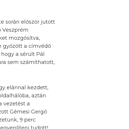
e során először jutott
dő Veszprém
ket mozgósítva,
e győzött a címvédő
hogy a sérült Pál
rára sem számíthatott,
y elánnal kezdett,
oldalhálóba, aztán
a vezetést a
ázott Gémesi Gergő
zetünk, 9 perc
egyenlíteni tudott!