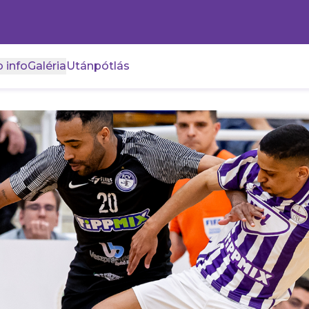
 info
Galéria
Utánpótlás