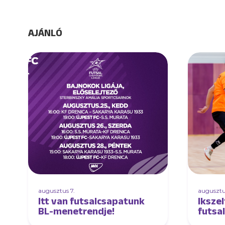
AJÁNLÓ
augusztus 7.
augusztu
Itt van futsalcsapatunk
Ikszel
BL-menetrendje!
futsa