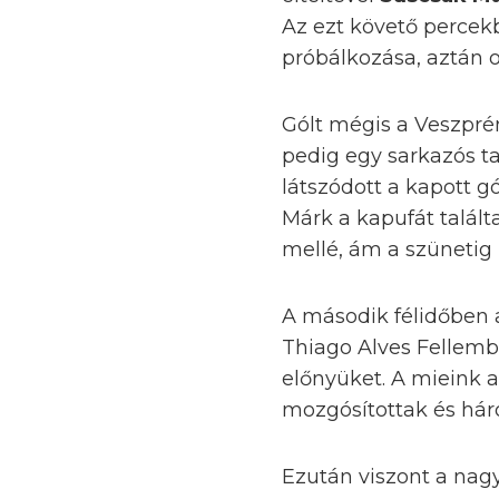
Az ezt követő percek
próbálkozása, aztán o
Gólt mégis a Veszpré
pedig egy sarkazós t
látszódott a kapott 
Márk a kapufát talált
mellé, ám a szünetig
A második félidőben a
Thiago Alves Fellemb
előnyüket. A mieink a
mozgósítottak és háro
Ezután viszont a nagy