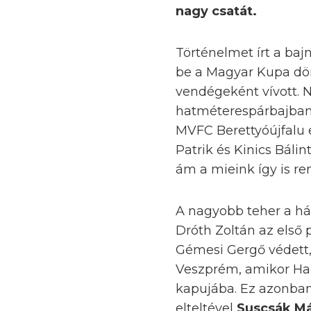
nagy csatát.
Történelmet írt a baj
be a Magyar Kupa dö
vendégeként vívott. 
hatméterespárbajban 
MVFC Berettyóújfalu 
Patrik és Kinics Báli
ám a mieink így is re
A nagyobb teher a há
Dróth Zoltán az első 
Gémesi Gergő védett, 
Veszprém, amikor Had
kapujába. Ez azonban
elteltével
Suscsák M