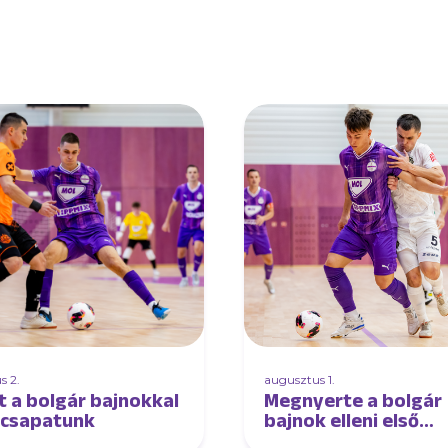
s 2.
augusztus 1.
t a bolgár bajnokkal
Megnyerte a bolgár
lcsapatunk
bajnok elleni első
edzőmeccsét