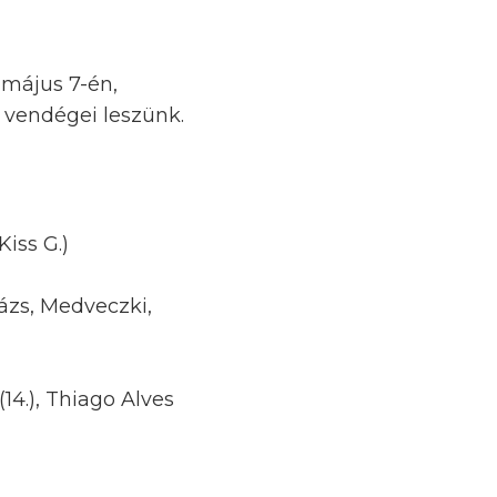
május 7-én,
ő vendégei leszünk.
Kiss G.)
lázs, Medveczki,
 (14.), Thiago Alves