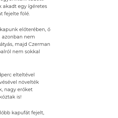
 akadt egy ígéretes
fejelte fölé.
 kapunk előterében, ő
án azonban nem
 Mátyás, majd Czerman
balról nem sokkal
perc elteltével
vésével növelték
k, nagy erőket
kóztak is!
őbb kapufát fejelt,