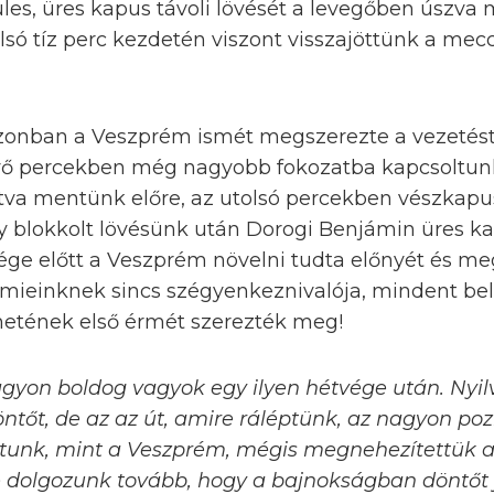
es, üres kapus távoli lövését a levegőben úszva 
lsó tíz perc kezdetén viszont visszajöttünk a mec
azonban a Veszprém ismét megszerezte a vezetés
lévő percekben még nagyobb fokozatba kapcsoltunk
tva mentünk előre, az utolsó percekben vészkapus
y blokkolt lövésünk után Dorogi Benjámin üres ka
ége előtt a Veszprém növelni tudta előnyét és m
mieinknek sincs szégyenkeznivalója, mindent be
netének első érmét szerezték meg!
nagyon boldog vagyok egy ilyen hétvége után. Nyi
tőt, de az az út, amire ráléptünk, az nagyon pozi
tunk, mint a Veszprém, mégis megnehezítettük a
e dolgozunk tovább, hogy a bajnokságban döntőt