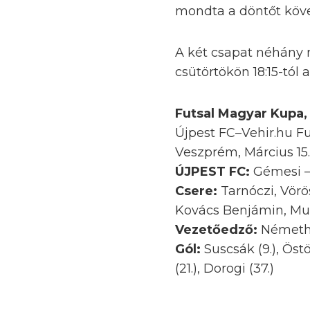
mondta a döntőt köv
A két csapat néhány 
csütörtökön 18:15-tól
Futsal Magyar Kupa,
Újpest FC–Vehir.hu Fu
Veszprém, Március 15. 
ÚJPEST FC:
Gémesi –
Csere:
Tarnóczi, Vörö
Kovács Benjámin, Mu
Vezetőedző:
Németh
Gól:
Suscsák (9.), Östör
(21.), Dorogi (37.)