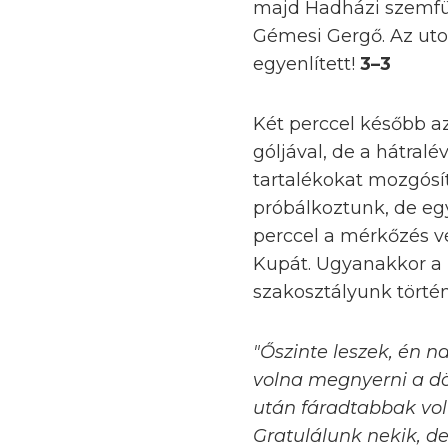
majd Hadházi szemfül
Gémesi Gergő. Az uto
egyenlített!
3–3
Két perccel később 
góljával, de a hátra
tartalékokat mozgósí
próbálkoztunk, de eg
perccel a mérkőzés v
Kupát. Ugyanakkor a 
szakosztályunk törté
"Őszinte leszek, én 
volna megnyerni a dön
után fáradtabbak vol
Gratulálunk nekik, d