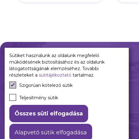
Sütiket használunk az oldalunk megfelelő
működésének biztosításához és az oldalunk
Múltunk
Jelenünk
látogatottságának elemzéséhez. További
részleteket a
sütitájékoztató
tartalmaz.
Történelmünk
Meccseink
Szigorúan kötelező sütik
Híreink
Csapataink
Teljesítmény sütik
Galéria
Összes süti elfogadása
Alapvető sütik elfogadása