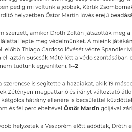
ben pedig mi voltunk a jobbak, Kártik Zsombornak
rdító helyzetben Östör Martin lövés erejű beadását 
m szerzett, amikor Dróth Zoltán játszották meg a
alálattal lepte meg védelmünket. A mieink játék
gól, előbb Thiago Cardoso lövését védte Spandler
a el, aztán Suscsák Máté lőtt a védő szorításában 
 nem tudtunk egyenlíteni.
1--2
 szerencse is segítette a hazaiakat, akik 19 másod
ek Zétényen megpattanó és irányt változtató átlö
 kétgólos hátrány ellenére is becsülettel küzdötte
m és fél perc elteltével
Östör Martin
góljával zár
obb helyzetek a Veszprém előtt adódtak, Dróth el