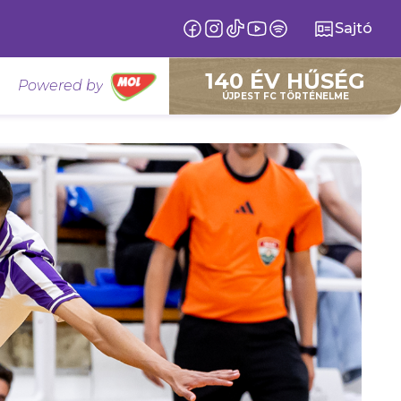
Sajtó
140 ÉV HŰSÉG
Powered by
ÚJPEST FC TÖRTÉNELME