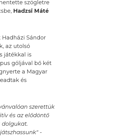
mentette szögletre
csbe,
Hadzsi Máté
t Hadházi Sándor
, az utolsó
 játékkal is
pus góljával bő két
egnyerte a Magyar
leadtak és
lvánvalóan szerettük
tív és az elődöntő
 dolgukat.
 játszhassunk"
-