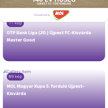
ÚJPEST FC TÖRTÉNELME
Powered by
77 kép
OTP Bank Liga (20.) Újpest FC-Kisvárda
Master Good
89 kép
MOL Magyar Kupa 5. forduló Újpest-
Kisvárda