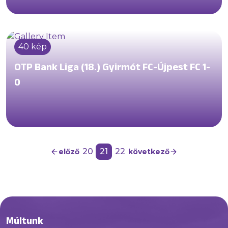
40 kép
OTP Bank Liga (18.) Gyirmót FC-Újpest FC 1-
0
20
21
22
előző
következő
Múltunk