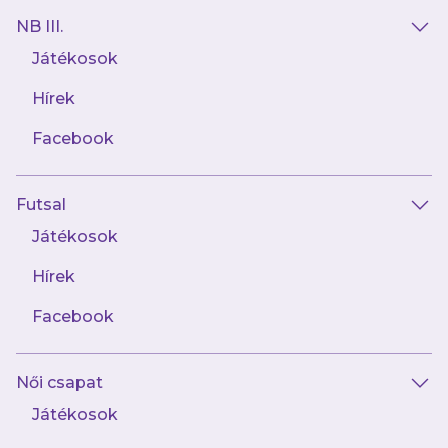
NB III.
Játékosok
Hírek
135 kép
Facebook
OTP Bank Liga (24) DVSC-Újpest FC
Futsal
Játékosok
Hírek
Facebook
35 kép
NB III. Keleti csoport (24.) Újpest FC II.-
Női csapat
Tiszafüredi VSE
Játékosok