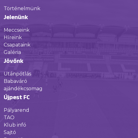
Történelmünk
Jelenünk
Meccseink
Híreink
Csapataink
Galéria
Jövőnk
Utánpótlás
Babaváró
ajándékcsomag
Újpest FC
Pályarend
TAO
Klub infó
Sajtó