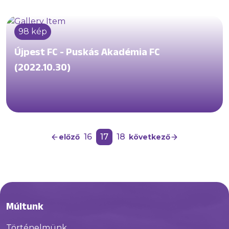
98 kép
Újpest FC - Puskás Akadémia FC
(2022.10.30)
16
17
18
előző
következő
Múltunk
Történelmünk