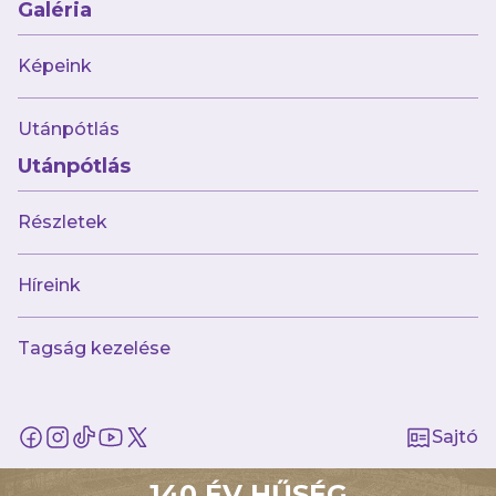
Galéria
Képeink
51 kép
Paksi FC - Újpest FC (OTP Bank Liga 22_23
Utánpótlás
16. forduló)
Utánpótlás
Részletek
Híreink
67 kép
Tagság kezelése
Újpest FC - MOL Fehérvár Fehérvár FC (OTP
Bank Liga 22_23 15. forduló)
Sajtó
140 ÉV HŰSÉG