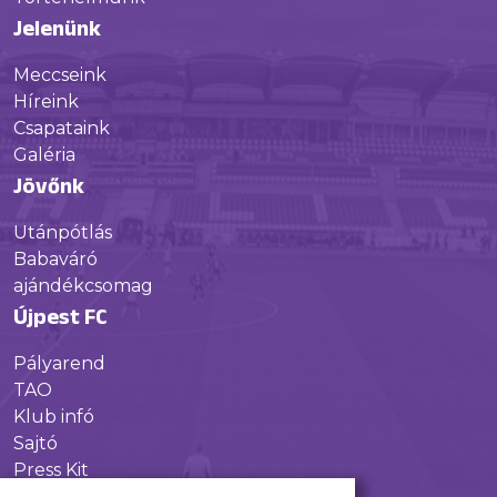
Jelenünk
Meccseink
Híreink
Csapataink
Galéria
Jövőnk
Utánpótlás
Babaváró
ajándékcsomag
Újpest FC
Pályarend
TAO
Klub infó
Sajtó
Press Kit
Újpest FC Shop