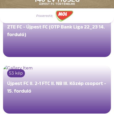
ÚJPEST FC TÖRTÉNELME
Powered by
35 kép
ZTE FC - Újpest FC (OTP Bank Liga 22_23 14.
forduló)
53 kép
Újpest FC II. 2-1 FTC II. NB III. Közép csoport -
15. forduló