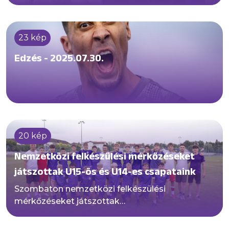
főpróbázott Németh Péter vezette
futsalcsapatunk.
23 kép
Edzés - 2025.07.30.
20 kép
Nemzetközi felkészülési mérkőzéseket
játszottak U15-ös és U14-es csapataink
Szombaton nemzetközi felkészülési
mérkőzéseket játszottak
utánpótláscsapataink! Előbb Varga Szilveszter
vezette U14-eseink nyertek hazai pályán 7-0-ra a