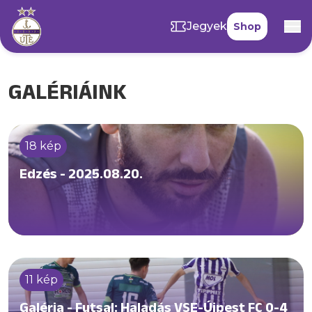
Jegyek
Shop
GALÉRIÁINK
18 kép
Edzés - 2025.08.20.
11 kép
Galéria - Futsal: Haladás VSE-Újpest FC 0-4