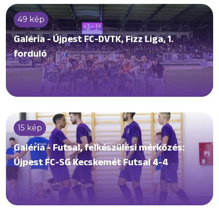
szlovén 🇸🇮Nafta Lendava ellen, aztán Privigyei
49 kép
Ádám által irányított U15-öseink előbb az
amerikai 🇺🇸AC Miamit múlták felül 5-0-ra,
Galéria - Újpest FC-DVTK, Fizz Liga, 1.
majd a lendvaiak ellen nyertek 7-0-ra.
forduló
15 kép
Galéria - Futsal, felkészülési mérkőzés:
Újpest FC-SG Kecskemét Futsal 4-4