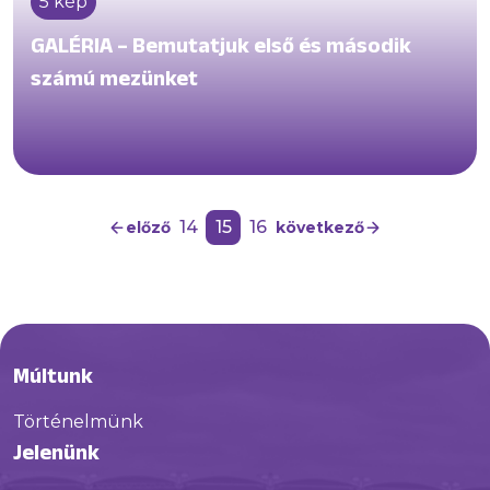
5 kép
GALÉRIA – Bemutatjuk első és második
számú mezünket
14
15
16
előző
következő
Múltunk
Történelmünk
Jelenünk