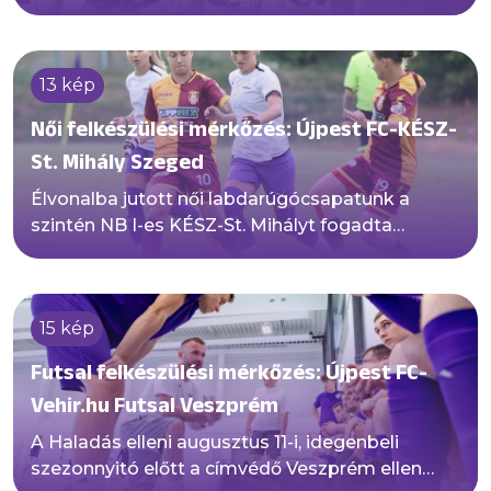
13 kép
Női felkészülési mérkőzés: Újpest FC-KÉSZ-
St. Mihály Szeged
Élvonalba jutott női labdarúgócsapatunk a
szintén NB I-es KÉSZ-St. Mihályt fogadta
felkészülési mérkőzésen a Bánka Kristóf
Sportközpontban.
15 kép
Futsal felkészülési mérkőzés: Újpest FC-
Vehir.hu Futsal Veszprém
A Haladás elleni augusztus 11-i, idegenbeli
szezonnyitó előtt a címvédő Veszprém ellen