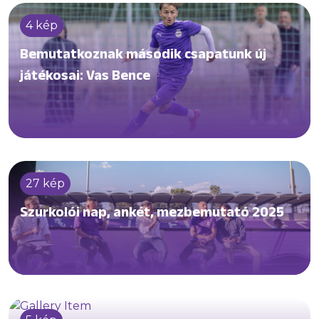
4 kép
Bemutatkoznak második csapatunk új
játékosai: Vas Bence
27 kép
Szurkolói nap, ankét, mezbemutató 2025