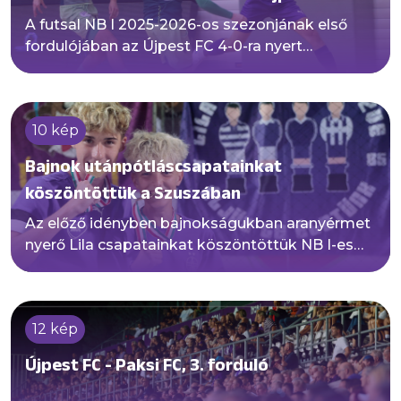
A futsal NB I 2025-2026-os szezonjának első
fordulójában az Újpest FC 4-0-ra nyert
Szombathelyen, a Haladás VSE vendégeként.
10 kép
Bajnok utánpótláscsapatainkat
köszöntöttük a Szuszában
Az előző idényben bajnokságukban aranyérmet
nyerő Lila csapatainkat köszöntöttük NB I-es
csapatunk Paksi FC elleni bajnokijának
szünetében, így Gallai Dávid vezette U19-es
lányainkat, Kiss Fanni által irányított U16-os
12 kép
lányainkat, Erős Ronald U17-eseit, Käfer
Zsombor U15-öseit és Privigyei Ádám U14-eseit
Újpest FC - Paksi FC, 3. forduló
is köszönthették szurkolóink!