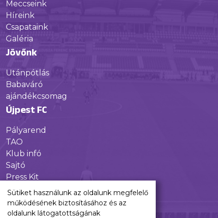
Meccseink
Híreink
Csapataink
Galéria
Jövőnk
Utánpótlás
Babaváró
ajándékcsomag
Újpest FC
Pályarend
TAO
Klub infó
Sajtó
Press Kit
Újpest FC Shop
Sütiket használunk az oldalunk megfelelő
Digitális felületeink
működésének biztosításához és az
oldalunk látogatottságának