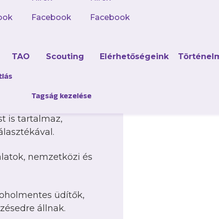
találhatók, így a
eseményeket. Tágas,
ook
Facebook
Facebook
hogy a meccs minden
d
TAO
Scouting
Elérhetőségeink
Történel
int hozzáférést a VIP
tlás
élvezheted a
endéggel is.
Tagság kezelése
st is tartalmaz,
lasztékával.
alatok, nemzetközi és
koholmentes üdítők,
zésedre állnak.