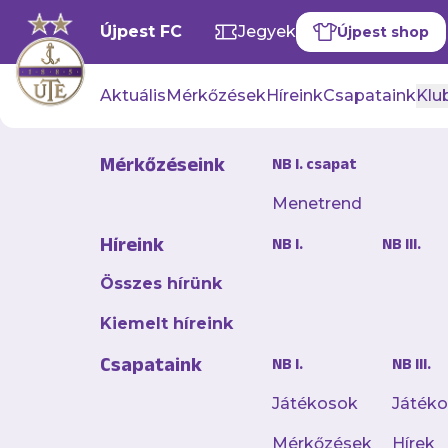
Újpest FC
Jegyek
Újpest shop
Aktuális
Mérkőzések
Híreink
Csapataink
Klub
Mérkőzéseink
NB I. csapat
VIP jegyek
Menetrend
Híreink
NB I.
NB III.
Éld át a futball élményét teljes k
Összes hírünk
luxusban VIP jegyünkkel!
Kiemelt híreink
A VIP jegy nem csupán egy ülőhelyet jele
Csapataink
NB I.
NB III.
körű prémium élményt, ami igazán emlék
meccset.
Játékosok
Játék
Mérkőzések
Hírek