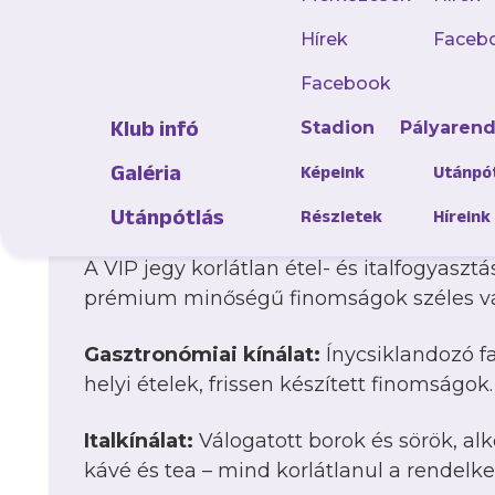
VIP ülőhelyeink a stadion legjobb részein 
lehető legjobb rálátással követheted az 
Hírek
Faceb
párnázott üléseink gondoskodnak róla, 
Facebook
pillanata kényelmes legyen.
Klub infó
Stadion
Pályaren
A VIP jegy külön bejáratot biztosít, valam
Galéria
Képeink
Utánpó
lounge-hoz, ahol elegáns környezetben 
mérkőzést, és találkozhatsz a többi VIP v
Utánpótlás
Részletek
Híreink
A VIP jegy korlátlan étel- és italfogyasztá
prémium minőségű finomságok széles vá
Gasztronómiai kínálat:
Ínycsiklandozó f
helyi ételek, frissen készített finomságok.
Italkínálat:
Válogatott borok és sörök, al
kávé és tea – mind korlátlanul a rendelke