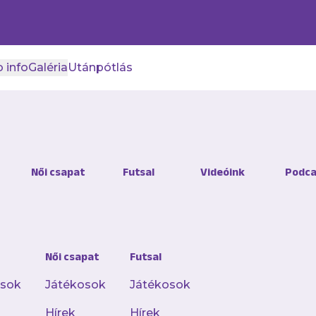
 info
Galéria
Utánpótlás
Női csapat
Futsal
Videóink
Podca
ényelemben és
nt, hanem egy teljes
Női csapat
Futsal
ezetessé teszi a
osok
Játékosok
Játékosok
Hírek
Hírek