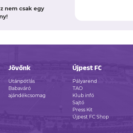
ez nem csak egy
ny!
Jövőnk
Újpest FC
Utánpótlás
Pályarend
Babaváró
TAO
ajándékcsomag
Klub infó
Sajtó
Press Kit
Újpest FC Shop