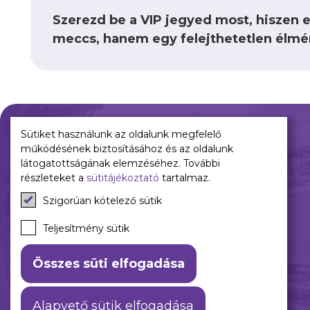
Szerezd be a VIP jegyed most, hiszen 
meccs, hanem egy felejthetetlen élmé
Sütiket használunk az oldalunk megfelelő
működésének biztosításához és az oldalunk
Múltunk
Jelenünk
látogatottságának elemzéséhez. További
részleteket a
sütitájékoztató
tartalmaz.
Történelmünk
Meccseink
Szigorúan kötelező sütik
Híreink
Csapataink
Teljesítmény sütik
Galéria
Összes süti elfogadása
Alapvető sütik elfogadása