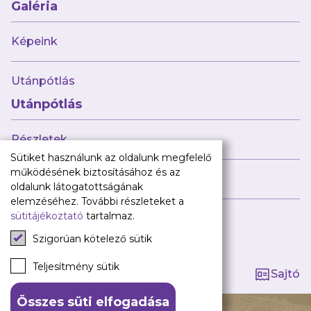
Babaváró
Galéria
ajándékcsomag
Újpest FC
Képeink
Pályarend
Utánpótlás
TAO
Klub infó
Utánpótlás
Sajtó
Press Kit
Részletek
Újpest FC Shop
Sütiket használunk az oldalunk megfelelő
Digitális felületeink
működésének biztosításához és az
Híreink
oldalunk látogatottságának
Facebook
elemzéséhez. További részleteket a
sütitájékoztató
tartalmaz.
Instagram
Tagság kezelése
Tiktok
Szigorúan kötelező sütik
Youtube
Spotify
Teljesítmény sütik
Sajtó
Összes süti elfogadása
140 ÉV HŰSÉG