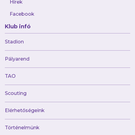
Hírek
Facebook
Klub infó
Stadion
Múltunk
Pályarend
Történelmünk
Jelenünk
TAO
Meccseink
Scouting
Híreink
Csapataink
Galéria
Elérhetőségeink
Jövőnk
Történelmünk
Utánpótlás