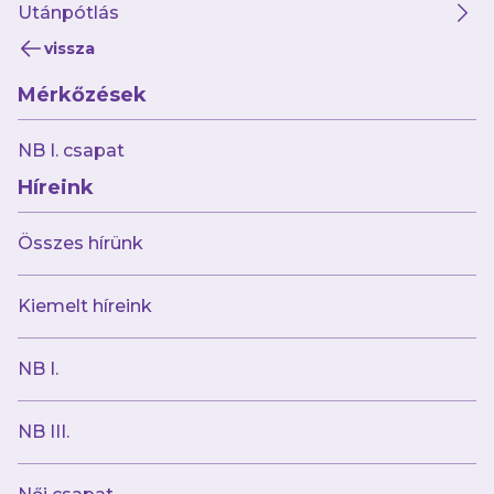
Utánpótlás
vissza
Mérkőzések
NB I. csapat
Híreink
Összes hírünk
Kiemelt híreink
NB I.
NB III.