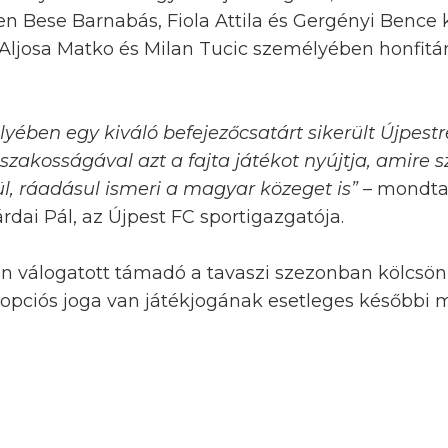
en Bese Barnabás, Fiola Attila és Gergényi Bence
 Aljosa Matko és Milan Tucic személyében honfitárs
yében egy kiváló befejezőcsatárt sikerült Újpestre
zakosságával azt a fajta játékot nyújtja, amire
l, ráadásul ismeri a magyar közeget is”
– mondta 
dai Pál, az Újpest FC sportigazgatója.
n válogatott támadó a tavaszi szezonban kölcsön
opciós joga van játékjogának esetleges későbbi 