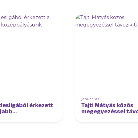
január 30.
desligából érkezett
Tajti Mátyás közös
újabb
megegyezéssel táv
pályásunk
Újpestről