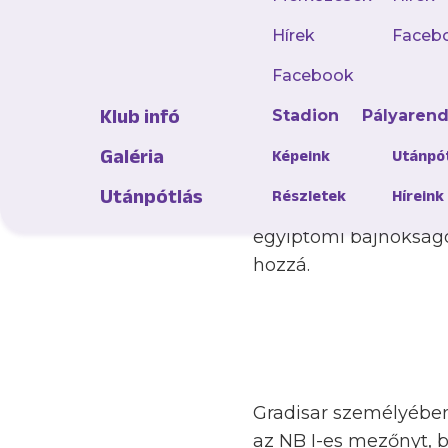
játszott, mielőtt az 
NK Brezice és az NK 
Hírek
Faceb
pontosan a Videoton 
Facebook
Klub infó
Stadion
Pályaren
Galéria
Képeink
Utánpó
A fehérvári csapatban
Utánpótlás
Részletek
Híreink
nevéhez), mielőtt 202
egyiptomi bajnokságot
hozzá.
Gradisar személyében 
az NB I-es mezőnyt, b