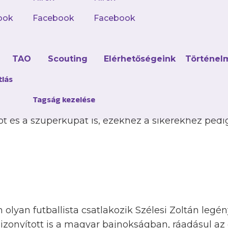
NK Bravo együttesében debütált profiként. Hazájá
Rogaska együttesében, és utóbbiból igazolt a mag
ook
Facebook
Facebook
FC-be 2024 februárjában.
d
TAO
Scouting
Elérhetőségeink
Történel
tlás
 összesen 36 tétmérkőzésen lépett pályára (ezeke
Tagság kezelése
5 januárjában az Al-Ahly szerződtette. A kairói g
 és a szuperkupát is, ezekhez a sikerekhez pedig 11
olyan futballista csatlakozik Szélesi Zoltán legé
izonyított is a magyar bajnokságban, ráadásul az