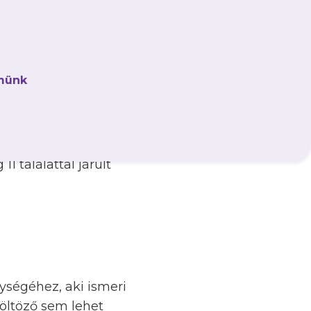
ban szerepelt még az
yar élvonalba, egész
münk
n 9 gól fűződött a
árdával megnyerte az
 találattal járult
nységéhez, aki ismeri
 öltöző sem lehet