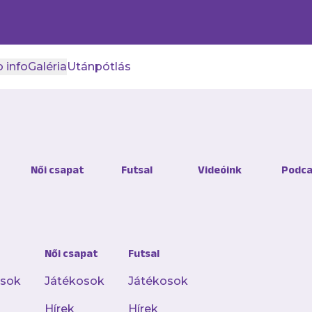
 info
Galéria
Utánpótlás
r bizonyított csatár érke
Női csapat
Futsal
Videóink
Podca
ette az Al-Ahlytól Nejc Gradisar játékjogát, aki 
Női csapat
Futsal
k majd.
osok
Játékosok
Játékosok
r Piran városában született, majd több szlovén ut
Hírek
Hírek