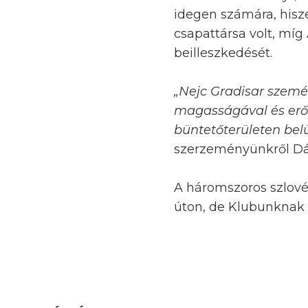
idegen számára, hisz
csapattársa volt, míg
beilleszkedését.
„Nejc Gradisar személ
magasságával és erős
büntetőterületen belü
szerzeményünkről Dár
A háromszoros szlové
úton, de Klubunknak 