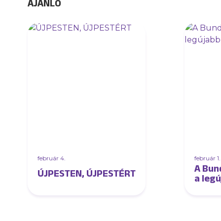
AJÁNLÓ
február 4.
február 1.
A Bun
ÚJPESTEN, ÚJPESTÉRT
a leg
közép