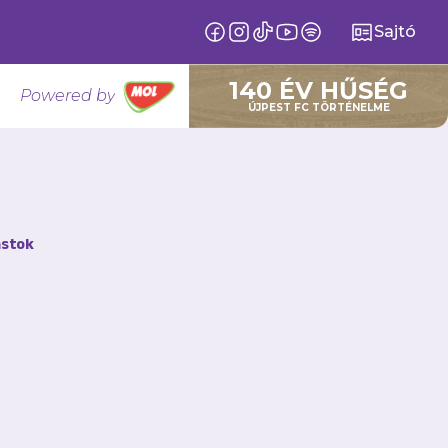
Sajtó
140 ÉV HŰSÉG
Powered by
ÚJPEST FC TÖRTÉNELME
zik
stok
így tavasszal lila-
ánpótláscsapatban is