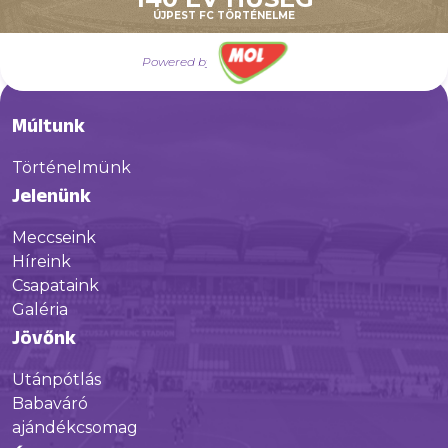
ÚJPEST FC TÖRTÉNELME
Powered by
Múltunk
Történelmünk
Jelenünk
Meccseink
Híreink
Csapataink
Galéria
Jövőnk
Utánpótlás
Babaváró
ajándékcsomag