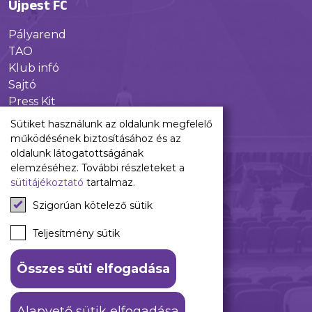
Újpest FC
Pályarend
TAO
Klub infó
Sajtó
Press Kit
Újpest FC Shop
Sütiket használunk az oldalunk megfelelő
Digitális felületeink
működésének biztosításához és az
oldalunk látogatottságának
Facebook
elemzéséhez. További részleteket a
sütitájékoztató
tartalmaz.
Instagram
Tiktok
Szigorúan kötelező sütik
Youtube
Spotify
Teljesítmény sütik
Összes süti elfogadása
ÁSZF
Adatkezelési tájékoztató
Alapvető sütik elfogadása