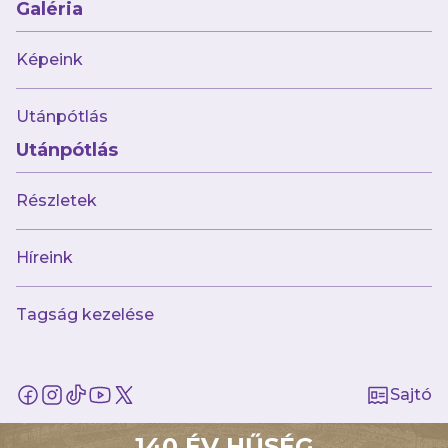
Galéria
AJÁNLÓ
Képeink
Utánpótlás
Utánpótlás
Részletek
Híreink
Tagság kezelése
augusztus 6.
Korosztályos válogatottakkal erősített
U17-es csapatunk!
Sajtó
140 ÉV HŰSÉG