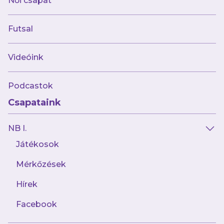
Női csapat
U7:
Kármán Patrik
Futsal
Videóink
Podcastok
Csapataink
NB I.
Játékosok
Mérkőzések
Hírek
Facebook