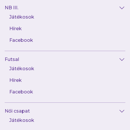
NB III.
Játékosok
Hírek
AJÁNLÓ
Facebook
Futsal
Játékosok
Hírek
Facebook
augusztus 6.
Női csapat
Keszthelyi Bence ismét a korosztályos
válogatottban!
Játékosok