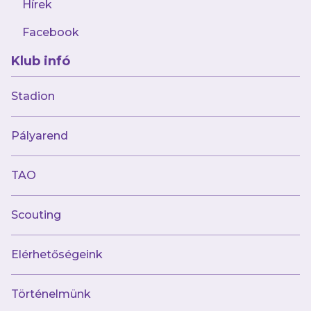
Hírek
Facebook
Klub infó
Stadion
Múltunk
Pályarend
Történelmünk
Jelenünk
TAO
Meccseink
Scouting
Híreink
Csapataink
Galéria
Elérhetőségeink
Jövőnk
Történelmünk
Utánpótlás