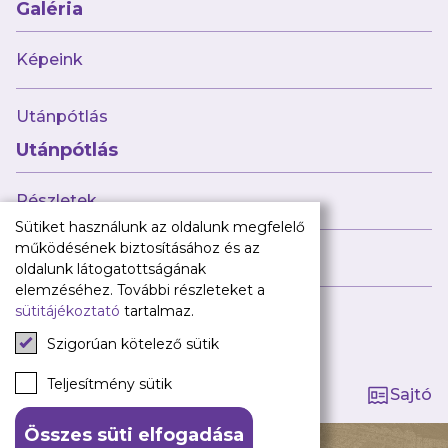
Babaváró
Galéria
ajándékcsomag
Újpest FC
Képeink
Pályarend
Utánpótlás
TAO
Klub infó
Utánpótlás
Sajtó
Press Kit
Részletek
Újpest FC Shop
Sütiket használunk az oldalunk megfelelő
Digitális felületeink
működésének biztosításához és az
Híreink
oldalunk látogatottságának
Facebook
elemzéséhez. További részleteket a
sütitájékoztató
tartalmaz.
Instagram
Tagság kezelése
Tiktok
Szigorúan kötelező sütik
Youtube
Spotify
Teljesítmény sütik
Sajtó
Összes süti elfogadása
140 ÉV HŰSÉG