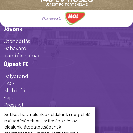
ÚJPEST FC TÖRTÉNELME
Híreink
Csapataink
Powered by
Galéria
Jövőnk
Utánpótlás
Babaváró
ajándékcsomag
Újpest FC
Pályarend
TAO
Klub infó
Sajtó
Press Kit
Újpest FC Shop
Sütiket használunk az oldalunk megfelelő
Digitális felületeink
működésének biztosításához és az
oldalunk látogatottságának
Facebook