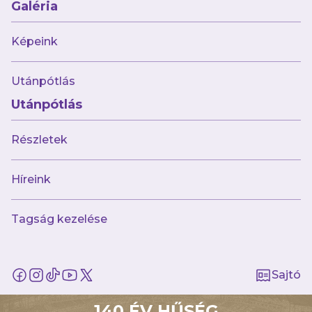
Galéria
Képeink
augusztus 6.
Korosztályos válogatottakkal erősített
Utánpótlás
U17-es csapatunk!
Utánpótlás
Részletek
Híreink
Tagság kezelése
Múltunk
Történelmünk
Sajtó
Jelenünk
140 ÉV HŰSÉG
Meccseink