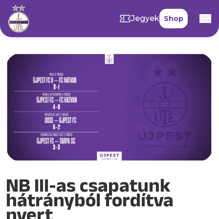
Jegyek
Shop
NB III-as csapatunk
hátrányból fordítva
nyert