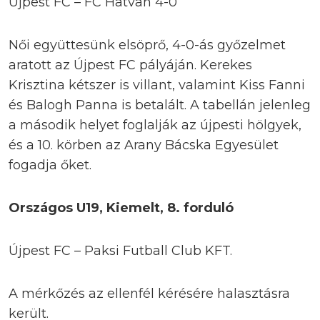
Újpest FC – FC Hatvan 4-0
Női együttesünk elsöprő, 4-0-ás győzelmet
aratott az Újpest FC pályáján. Kerekes
Krisztina kétszer is villant, valamint Kiss Fanni
és Balogh Panna is betalált. A tabellán jelenleg
a második helyet foglalják az újpesti hölgyek,
és a 10. körben az Arany Bácska Egyesület
fogadja őket.
Országos U19, Kiemelt, 8. forduló
Újpest FC – Paksi Futball Club KFT.
A mérkőzés az ellenfél kérésére halasztásra
került.