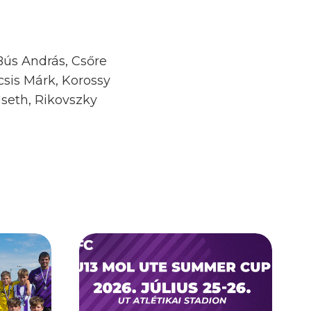
 Bús András, Csőre
csis Márk, Korossy
seth, Rikovszky