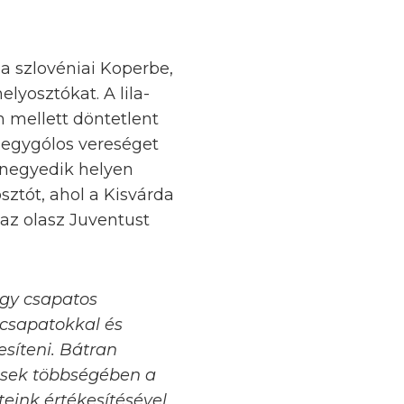
a szlovéniai Koperbe,
lyosztókat. A lila-
m mellett döntetlent
 egygólos vereséget
y negyedik helyen
osztót, ahol a Kisvárda
 az olasz Juventust
égy csapatos
 csapatokkal és
esíteni. Bátran
zések többségében a
teink értékesítésével