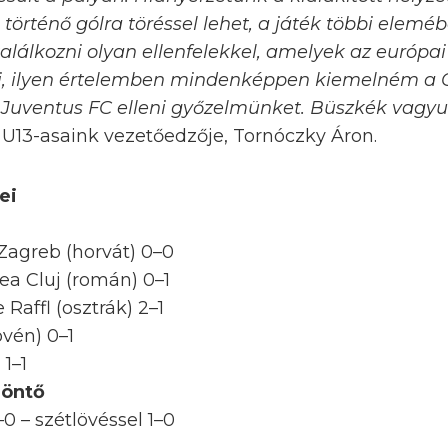
örténő gólra töréssel lehet, a játék többi elemé
 találkozni olyan ellenfelekkel, amelyek az európa
i, ilyen értelemben mindenképpen kiemelném a
 a Juventus FC elleni győzelmünket. Büszkék vagy
 U13-asaink vezetőedzője, Tornóczky Áron.
ei
agreb (horvát) 0–0
ea Cluj (román) 0–1
Raffl (osztrák) 2–1
ovén) 0–1
 1–1
döntő
0 – szétlövéssel 1–0