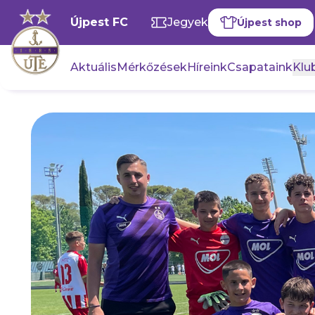
Újpest FC
Jegyek
Újpest shop
Aktuális
Mérkőzések
Híreink
Csapataink
Klub