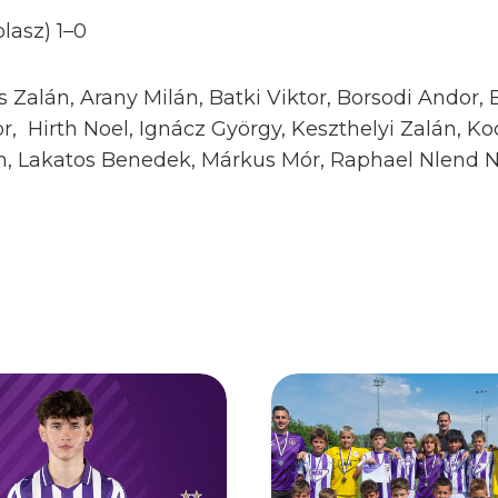
lasz) 1–0
s Zalán, Arany Milán, Batki Viktor, Borsodi Andor,
or, Hirth Noel, Ignácz György, Keszthelyi Zalán, Ko
n, Lakatos Benedek, Márkus Mór, Raphael Nlend N