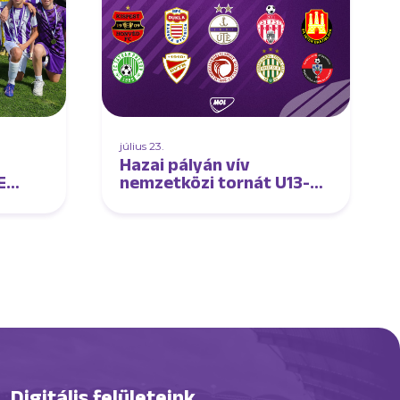
július 23.
Hazai pályán vív
E
nemzetközi tornát U13-as
korosztályunk
Digitális felületeink