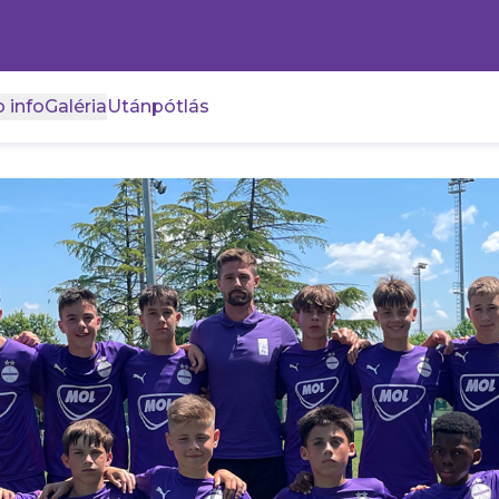
 info
Galéria
Utánpótlás