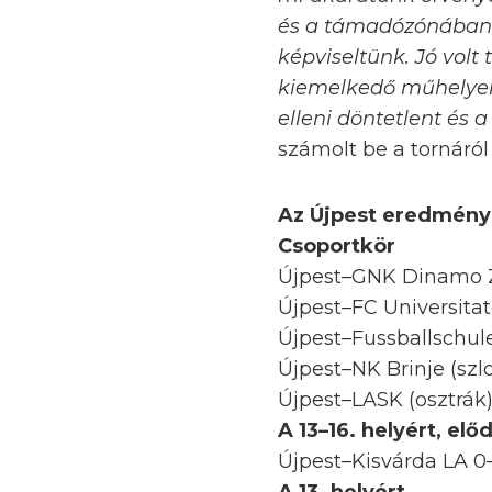
és a támadózónában t
képviseltünk. Jó volt
kiemelkedő műhelye
elleni döntetlent és
számolt be a tornáról
Az Újpest eredmény
Csoportkör
Újpest–GNK Dinamo Z
Újpest–FC Universitat
Újpest–Fussballschule 
Újpest–NK Brinje (szl
Újpest–LASK (osztrák)
A 13–16. helyért, elő
Újpest–Kisvárda LA 0–