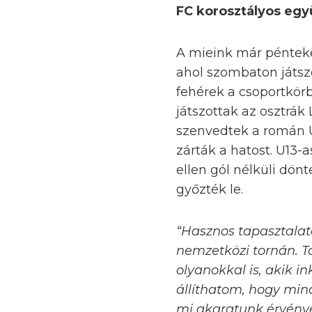
FC korosztályos együ
A mieink már pénteke
ahol szombaton játszo
fehérek a csoportkörb
játszottak az osztrá
szenvedtek a román Un
zárták a hatost. U13-a
ellen gól nélküli dönt
győzték le.
“Hasznos tapasztalat
nemzetközi tornán. T
olyanokkal is, akik i
állíthatom, hogy min
mi akaratunk érvényes