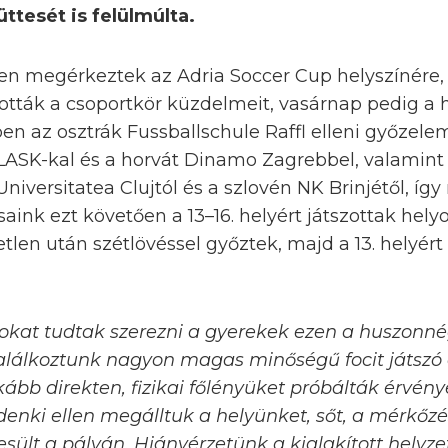
ttesét is felülmúlta.
n megérkeztek az Adria Soccer Cup helyszínére, 
tták a csoportkör küzdelmeit, vasárnap pedig a he
en az osztrák Fussballschule Raffl elleni győzele
k LASK-kal és a horvát Dinamo Zagrebbel, valamint
iversitatea Clujtól és a szlovén NK Brinjétől, íg
saink ezt követően a 13–16. helyért játszottak hely
etlen után szétlövéssel győztek, majd a 13. helyért
okat tudtak szerezni a gyerekek ezen a huszonn
alálkoztunk nagyon magas minőségű focit játszó
nkább direkten, fizikai főlényüket próbálták érvény
denki ellen megálltuk a helyünket, sőt, a mérkő
ült a pályán. Hiányérzetünk a kialakított helyze