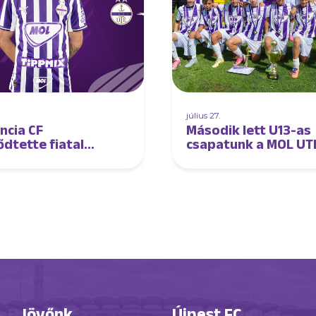
július 27.
ncia CF
Második lett U13-as
ődtette fiatal
csapatunk a MOL UT
ségünket
Summer Cupon
Jövőnk
Újpest FC