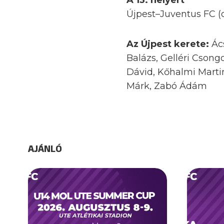
A 13. helyért
Újpest–Juventus FC (o
Az Újpest kerete:
Ác
Balázs, Gelléri Csong
Dávid, Kőhalmi Marti
Márk, Zabó Ádám
AJÁNLÓ