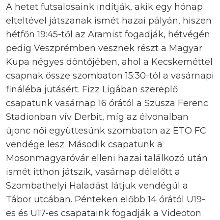
A hetet futsalosaink indítják, akik egy hónap
elteltével játszanak ismét hazai pályán, hiszen
hétfőn 19:45-től az Aramist fogadják, hétvégén
pedig Veszprémben vesznek részt a Magyar
Kupa négyes döntőjében, ahol a Kecskeméttel
csapnak össze szombaton 15:30-tól a vasárnapi
fináléba jutásért. Fizz Ligában szereplő
csapatunk vasárnap 16 órától a Szusza Ferenc
Stadionban vív Derbit, míg az élvonalban
újonc női együttesünk szombaton az ETO FC
vendége lesz. Második csapatunk a
Mosonmagyaróvár elleni hazai találkozó után
ismét itthon játszik, vasárnap délelőtt a
Szombathelyi Haladást látjuk vendégül a
Tábor utcában. Pénteken előbb 14 órától U19-
es és U17-es csapataink fogadják a Videoton