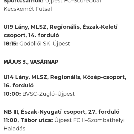
Sportcsarnok:
Újpest FC–ScoreGoal
Kecskemét Futsal
U19 Lány, MLSZ, Regionális, Észak-Keleti
csoport, 14. forduló
18:15:
Gödöllői SK–Újpest
MÁJUS 3., VASÁRNAP
U14 Lány, MLSZ, Regionális, Közép-csoport,
16. forduló
10:00:
BVSC-Zugló–Újpest
NB III, Észak-Nyugati csoport, 27. forduló
11:00, Tábor utca:
Újpest FC II–Szombathelyi
Haladás