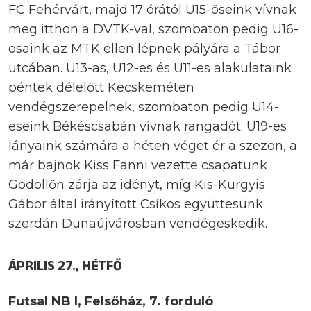
FC Fehérvárt, majd 17 órától U15-öseink vívnak
meg itthon a DVTK-val, szombaton pedig U16-
osaink az MTK ellen lépnek pályára a Tábor
utcában. U13-as, U12-es és U11-es alakulataink
péntek délelőtt Kecskeméten
vendégszerepelnek, szombaton pedig U14-
eseink Békéscsabán vívnak rangadót. U19-es
lányaink számára a héten véget ér a szezon, a
már bajnok Kiss Fanni vezette csapatunk
Gödöllőn zárja az idényt, míg Kis-Kurgyis
Gábor által irányított Csíkos együttesünk
szerdán Dunaújvárosban vendégeskedik.
ÁPRILIS 27., HÉTFŐ
Futsal NB I, Felsőház, 7. forduló