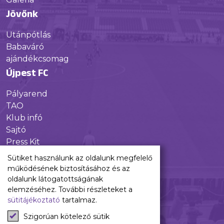
Jövőnk
Utánpótlás
Babaváró
ajándékcsomag
Újpest FC
Pályarend
TAO
Klub infó
Sajtó
Press Kit
Újpest FC Shop
Sütiket használunk az oldalunk megfelelő
Digitális felületeink
működésének biztosításához és az
oldalunk látogatottságának
Facebook
elemzéséhez. További részleteket a
sütitájékoztató
tartalmaz.
Instagram
Tiktok
Szigorúan kötelező sütik