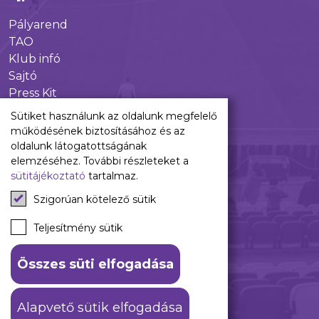
Pályarend
TAO
Klub infó
Sajtó
Press Kit
Újpest FC Shop
Sütiket használunk az oldalunk megfelelő
Digitális felületeink
működésének biztosításához és az
oldalunk látogatottságának
Facebook
elemzéséhez. További részleteket a
sütitájékoztató
tartalmaz.
Instagram
Tiktok
Szigorúan kötelező sütik
Youtube
Spotify
Teljesítmény sütik
Összes süti elfogadása
ÁSZF
Adatkezelési tájékoztató
Alapvető sütik elfogadása