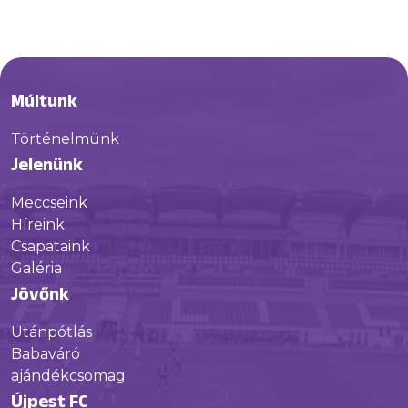
Múltunk
Történelmünk
Jelenünk
Meccseink
Híreink
Csapataink
Galéria
Jövőnk
Utánpótlás
Babaváró
ajándékcsomag
Újpest FC