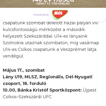
bajnokság Észak-keleti csoportjának bajnoki
ÚJPEST FC TÖRTÉNELME
címéről döntő rangadón. A Dél-Nyugati
Powered by
csoportban harmadik helyen álló U19-es Csíkos
csapatunk szombat délelőtt hazai pályán vív
kulcsfontosságú mérkőzést a második
helyezett Szekszárddal. U14-es lányaink
Szolnokra utaznak szombaton, míg vasárnap
U14-es Csíkos csapatunk a Veszprémet látja
vendégül.
Május 17., szombat
Lány U19, MLSZ, Regionális, Dél-Nyugati
csoport, 18. forduló
10.00, Bánka Kristóf Sportközpont:
Újpest
Csíkos–Szekszárdi UFC