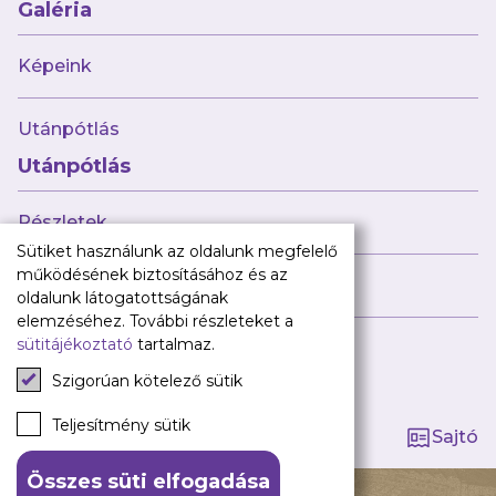
Babaváró
Galéria
ajándékcsomag
Újpest FC
Képeink
Pályarend
Utánpótlás
TAO
Klub infó
Utánpótlás
Sajtó
Press Kit
Részletek
Újpest FC Shop
Sütiket használunk az oldalunk megfelelő
Digitális felületeink
működésének biztosításához és az
Híreink
oldalunk látogatottságának
Facebook
elemzéséhez. További részleteket a
sütitájékoztató
tartalmaz.
Instagram
Tagság kezelése
Tiktok
Szigorúan kötelező sütik
Youtube
Spotify
Teljesítmény sütik
Sajtó
Összes süti elfogadása
140 ÉV HŰSÉG