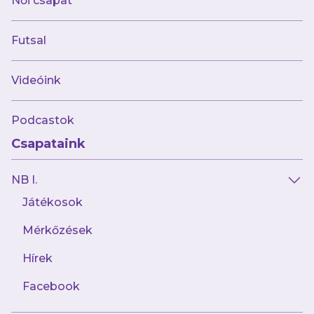
Női csapat
Klubunk előrehaladott tárgyalásokat folytat az
érkezőkkel. Az új játékosokat a közeljövőben
Futsal
jelentjük be!
Videóink
Podcastok
Csapataink
NB I.
Játékosok
Mérkőzések
Hírek
Facebook