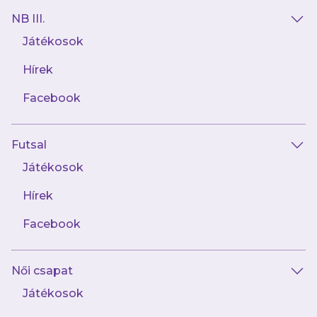
NB III.
Játékosok
Hírek
AJÁNLÓ
Facebook
Futsal
Játékosok
Hírek
Facebook
augusztus 8.
Női csapat
Hátrányból fordított az Astra ellen női
csapatunk
Játékosok