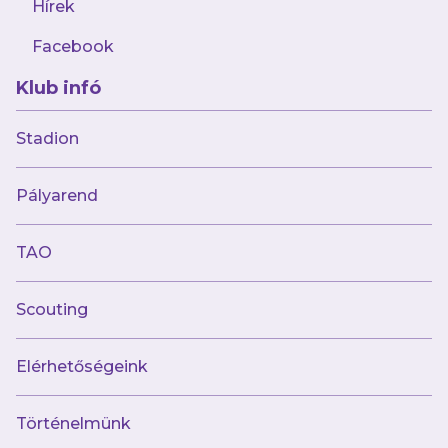
Hírek
Facebook
Klub infó
Stadion
Múltunk
Pályarend
Történelmünk
Jelenünk
TAO
Meccseink
Scouting
Híreink
Csapataink
Galéria
Elérhetőségeink
Jövőnk
Történelmünk
Utánpótlás