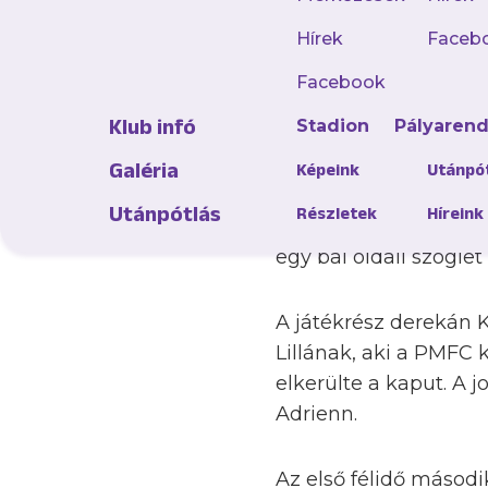
A veretlenül megszer
labdarúgócsapatunk a
Hírek
Faceb
meg az új idényt a Tá
Facebook
Sándor csupán a janu
Klub infó
Stadion
Pályaren
nem számíthatott.
Galéria
Képeink
Utánpó
A mieinket azonban fű
Utánpótlás
Részletek
Híreink
ott voltak a pályán a
egy bal oldali szöglet
A játékrész derekán K
Lillának, aki a PMFC 
elkerülte a kaput. A 
Adrienn.
Az első félidő második