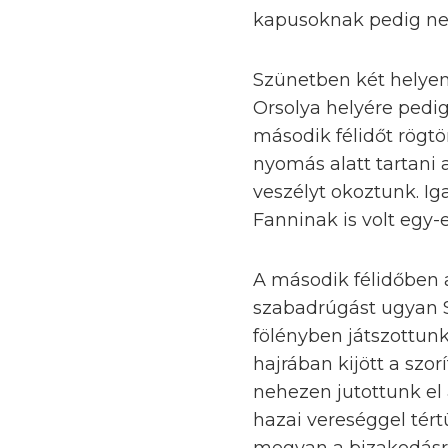
kapusoknak pedig nem
Szünetben két helyen 
Orsolya helyére pedig
második félidőt rögtö
nyomás alatt tartani 
veszélyt okoztunk. Ig
Fanninak is volt egy-
A második félidőben a
szabadrúgást ugyan S
fölényben játszottunk
hajrában kijött a sz
nehezen jutottunk el 
hazai vereséggel tér