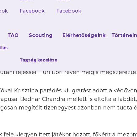
zett másodosztályú bajnoki cím után élvonalba ju
z előző kiírásban hatodik Pécsi MFC elleni hazai
ook
Facebook
Facebook
bor utcában. A jelentős nyári változások után vez
ár óta sérült Koch Fruzsinára és a nyáron érkeze
d
TAO
Scouting
Elérhetőségeink
Történel
tlás
tötte a bizonyítási vágy, ráadásul új szerzemény
Tagság kezelése
 kezdő sípszótól. Bár nem voltunk megszeppenve, 
 utáni fejessel, Turi Bori révén mégis megszerezte
ókai Krisztina parádés kiugratást adott a védővon
kapusa, Bednar Chandra mellett is eltolta a labdá
jogosan megítélt tizenegyest azonban nem tudta é
 fele kiegyenlített játékot hozott, főként a mezőny