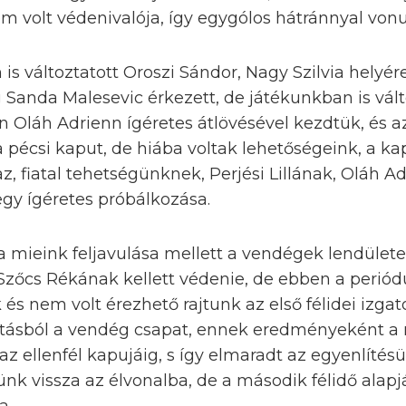
 volt védenivalója, így egygólos hátránnyal vonu
is változtatott Oroszi Sándor, Nagy Szilvia helyé
 Sanda Malesevic érkezett, de játékunkban is válto
n Oláh Adrienn ígéretes átlövésével kezdtük, és a
a pécsi kaput, de hiába voltak lehetőségeink, a k
az, fiatal tehetségünknek, Perjési Lillának, Oláh 
egy ígéretes próbálkozása.
 mieink feljavulása mellett a vendégek lendülete
zőcs Rékának kellett védenie, de ebben a perió
 és nem volt érezhető rajtunk az első félidei izga
orításból a vendég csapat, ennek eredményeként 
az ellenfél kapujáig, s így elmaradt az egyenlítés
tünk vissza az élvonalba, de a második félidő ala