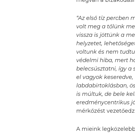
megvan a bizakodásr
“Az első tíz percben 
volt meg a tőlünk meg
vissza is jöttünk a 
helyzetet, lehetősége
voltunk és nem tudtu
védelmi hiba, mert há
belecsúsztatni, így 
el vagyok keseredve,
labdabirtoklásban, ö
is múltuk, de bele k
eredménycentrikus já
mérkőzést vezetőedző
A mieink legközelebb 