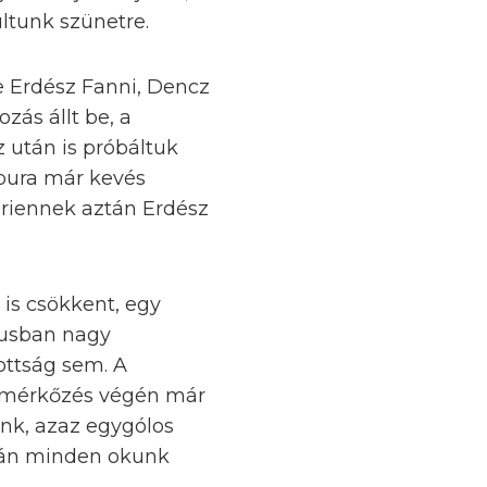
ltunk szünetre.
re Erdész Fanni, Dencz
zás állt be, a
z után is próbáltuk
apura már kevés
Adriennek aztán Erdész
 is csökkent, egy
dusban nagy
tottság sem. A
a mérkőzés végén már
ünk, azaz egygólos
pján minden okunk