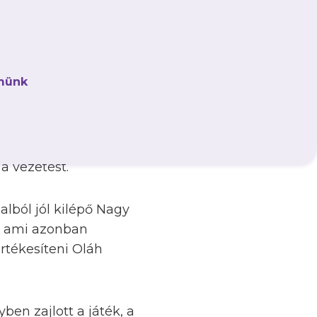
tott női
 mérkőzéssel kezdte
etőedzőnk, Oroszi
tt Csizmadia Jázminra
münk
eink közül négyen is
a Pécs a 9. percben
 a vezetést.
alból jól kilépő Nagy
t, ami azonban
rtékesíteni Oláh
ben zajlott a játék, a