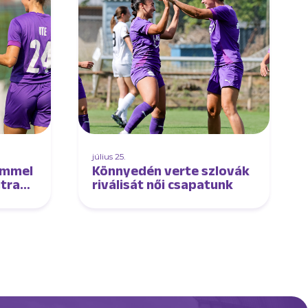
július 25.
emmel
Könnyedén verte szlovák
jtra
riválisát női csapatunk