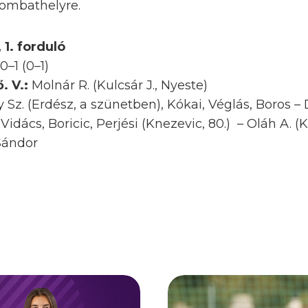
zombathelyre.
 1. forduló
–1 (0–1)
. V.:
Molnár R. (Kulcsár J., Nyeste)
 Sz. (Erdész, a szünetben), Kókai, Véglás, Boros –
Vidács, Boricic, Perjési (Knezevic, 80.) – Oláh A. (K
Sándor