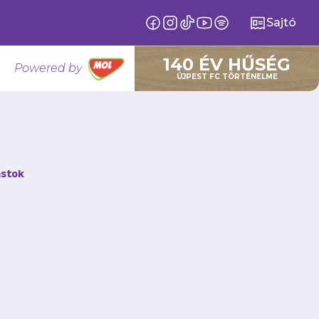
Sajtó
140 ÉV HŰSÉG
Powered by
ÚJPEST FC TÖRTÉNELME
től az új
stok
tlen bajnokaként
séggel kezdte a