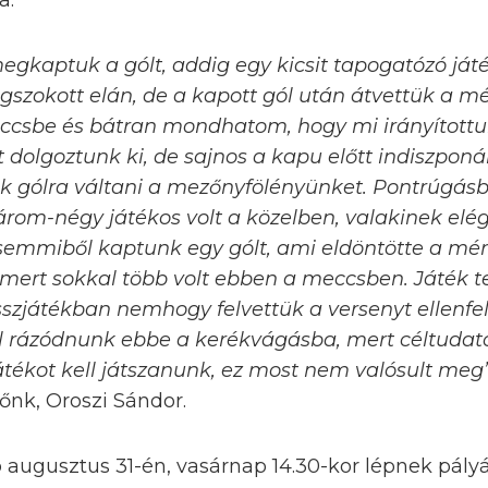
a.
megkaptuk a gólt, addig egy kicsit tapogatózó ját
szokott elán, de a kapott gól után átvettük a mé
meccsbe és bátran mondhatom, hogy mi irányítottu
t dolgoztunk ki, de sajnos a kapu előtt indiszpon
k gólra váltani a mezőnyfölényünket. Pontrúgásb
rom-négy játékos volt a közelben, valakinek elég
a semmiből kaptunk egy gólt, ami eldöntötte a mé
 mert sokkal több volt ebben a meccsben. Játék 
sszjátékban nemhogy felvettük a versenyt ellenfe
ell rázódnunk ebbe a kerékvágásba, mert céltudat
tékot kell játszanunk, ez most nem valósult meg
nk, Oroszi Sándor.
augusztus 31-én, vasárnap 14.30-kor lépnek pályá