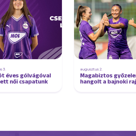
s 3.
augusztus 2.
öt éves gólvágóval
Magabiztos győzel
tett női csapatunk
hangolt a bajnoki ra
női csapatunk