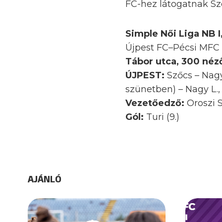
FC-hez látogatnak S
Simple Női Liga NB I,
Újpest FC–Pécsi MFC 0
Tábor utca, 300 néző
ÚJPEST:
Szőcs – Nagy
szünetben) – Nagy L., 
Vezetőedző:
Oroszi 
Gól:
Turi (9.)
AJÁNLÓ