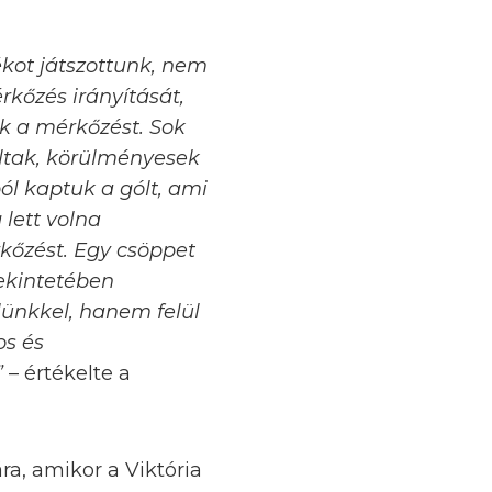
ékot játszottunk, nem
rkőzés irányítását,
k a mérkőzést. Sok
áltak, körülményesek
ól kaptuk a gólt, ami
 lett volna
rkőzést. Egy csöppet
tekintetében
lünkkel, hanem felül
os és
”
– értékelte a
ra, amikor a Viktória