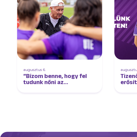
augusztus 6.
augusztu
“Bízom benne, hogy fel
Tizen
tudunk nőni az
erősí
élmezőnyhöz és lépést
tudunk tartani velük” –
interjú Oroszi Sándorral