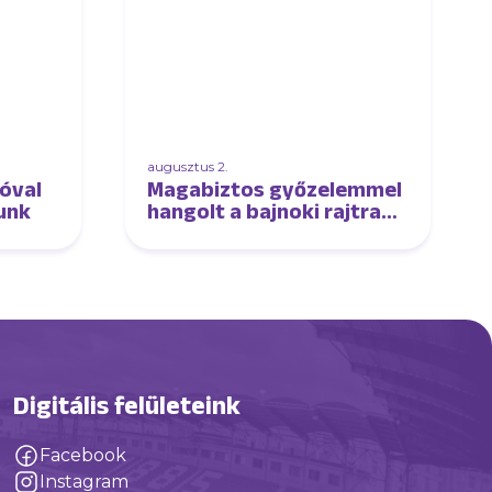
augusztus 2.
óval
Magabiztos győzelemmel
tunk
hangolt a bajnoki rajtra
női csapatunk
Digitális felületeink
Facebook
Instagram