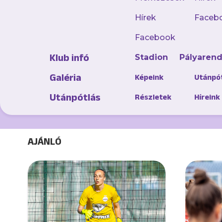
Hírek
Faceb
A te
Facebook
Klub infó
Stadion
Pályaren
Töltsd l
Galéria
Képeink
Utánpó
Utánpótlás
Részletek
Híreink
AJÁNLÓ