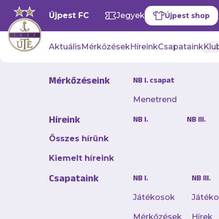
Újpest FC
Jegyek
Újpest shop
Aktuális
Mérkőzések
Híreink
Csapataink
Klub
Mérkőzéseink
NB I. csapat
Menetrend
Újabb játé
Híreink
NB I.
NB III.
válogatott
Összes hírünk
2025. augusztus 12. 10:44
Kiemelt híreink
Azt követően, hogy m
Csapataink
NB I.
NB III.
edzőtáborában, most
hiszen Péntek Zsófiá
Játékosok
Játék
melynek keretein bel
Mérkőzések
Hírek