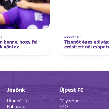
s 6.
augusztus 3.
m benne, hogy fel
Tizenöt éves gólvág
k nőni az
erősített női csapa
őnyhöz és lépést
k tartani velük” –
ú Oroszi Sándorral
Jövőnk
Újpest FC
Utánpótlás
Pályarend
Babaváró
TAO