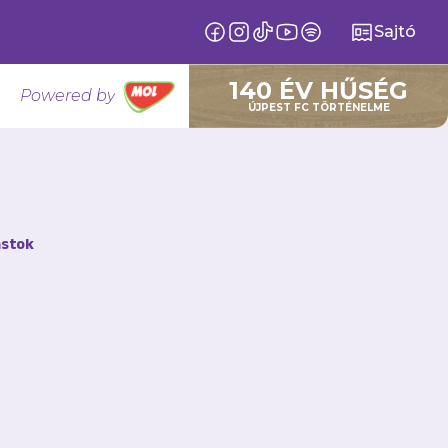
Sajtó
140 ÉV HŰSÉG
Powered by
ÚJPEST FC TÖRTÉNELME
y
stok
 válogatott telki
s nemzeti csapatban,
özötti edzőtáborába,
 össze erejüket!