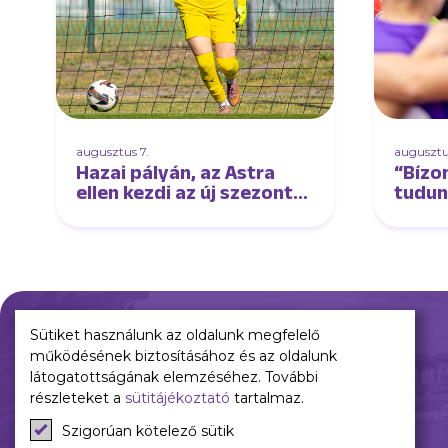
augusztus 7.
augusztu
Hazai pályán, az Astra
“Bízo
ellen kezdi az új szezont
tudun
női csapatunk
élmez
tudun
interj
Sütiket használunk az oldalunk megfelelő
működésének biztosításához és az oldalunk
Múltunk
Jelenünk
látogatottságának elemzéséhez. További
részleteket a
sütitájékoztató
tartalmaz.
Történelmünk
Meccseink
Szigorúan kötelező sütik
Híreink