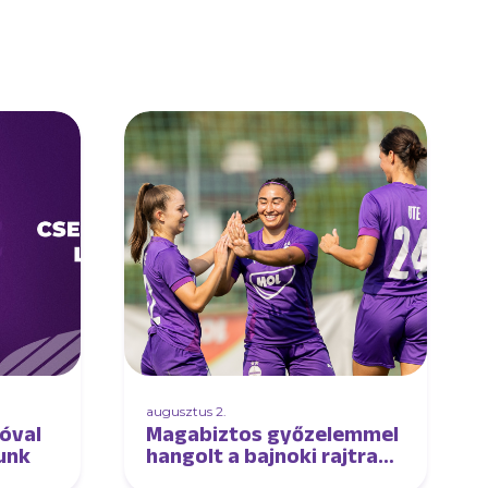
augusztus 2.
óval
Magabiztos győzelemmel
tunk
hangolt a bajnoki rajtra
női csapatunk