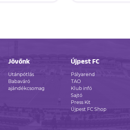
k tartani velük” –
ú Oroszi Sándorral
Jövőnk
Újpest FC
Utánpótlás
Pályarend
Babaváró
TAO
ajándékcsomag
Klub infó
Sajtó
Press Kit
Újpest FC Shop