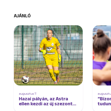
AJÁNLÓ
augusztus 7.
augusztu
Hazai pályán, az Astra
“Bízo
ellen kezdi az új szezont
tudun
női csapatunk
élmez