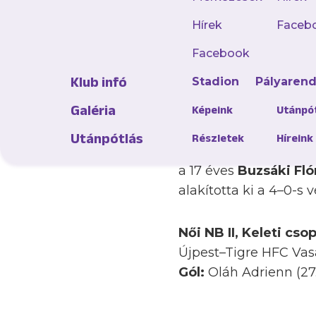
Hírek
Faceb
Oroszi Sándor
csapat
Facebook
Gödöllői SK-t 7–0-ra 
Klub infó
Stadion
Pályaren
Kristóf Sportközpontb
Galéria
Képeink
Utánpó
Az első fordulóban gó
Utánpótlás
Részletek
Híreink
nevelésű labdarúgónk 
a 17 éves
Buzsáki Fló
alakította ki a 4–0-s
Női NB II, Keleti cso
Újpest–Tigre HFC Vas
Gól:
Oláh Adrienn (27.)