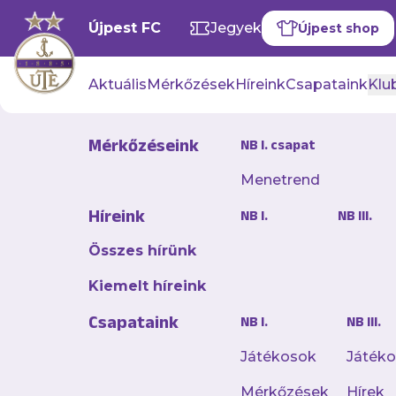
Újpest FC
Jegyek
Újpest shop
Aktuális
Mérkőzések
Híreink
Csapataink
Klub
Mérkőzéseink
NB I. csapat
Menetrend
Továbbra i
Híreink
NB I.
NB III.
2024. szeptember 23. 17:1
Összes hírünk
Az Újpest FC felnőtt
Kiemelt híreink
csoportjában, ráadás
Csapataink
nevelésű labdarúgón
NB I.
NB III.
Játékosok
Játék
Mérkőzések
Hírek