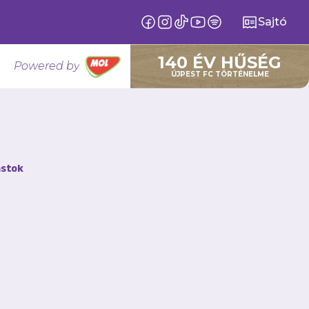
Sajtó
140 ÉV HŰSÉG
Powered by
ÚJPEST FC TÖRTÉNELME
stok
I Keleti
bb fiatal, saját