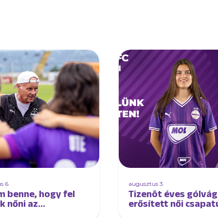
s 6.
augusztus 3.
m benne, hogy fel
Tizenöt éves gólvág
k nőni az
erősített női csapa
őnyhöz és lépést