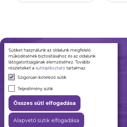
tudun
interj
Sütiket használunk az oldalunk megfelelő
működésének biztosításához és az oldalunk
Múltunk
Jelenünk
látogatottságának elemzéséhez. További
részleteket a
sütitájékoztató
tartalmaz.
Történelmünk
Meccseink
Szigorúan kötelező sütik
Híreink
Csapataink
Teljesítmény sütik
Galéria
Összes süti elfogadása
Alapvető sütik elfogadása