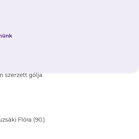
ai siker után otthon a
ig ugyancsak a Bánka
münk
 újabb fiatal, saját
ad elleni találkozón
 szerzett gólja
zsáki Flóra (90.)