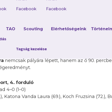
ook
Facebook
Facebook
a az FC Hatvan elleni idénynyitón elért 19–0-s haz
győzte le, a legutóbbi, harmadik fordulóban, ped
d
TAO
Scouting
Elérhetőségeink
Történel
an nyert 4–0-ra a Tigre HFC Vasad ellen.
tlás
llal debütáló 15 éves tehetségünk,
Soós Réka
után
Tagság kezelése
mutatkozott be a felnőtt csapatban, hiszen a Vas
ra
nemcsak pályára lépett, hanem az ő 90. percben
 végeredményt.
port, 4. forduló
ad 4–0 (1–0)
, Katona Vanda Laura (69.), Koch Fruzsina (72.), Bu