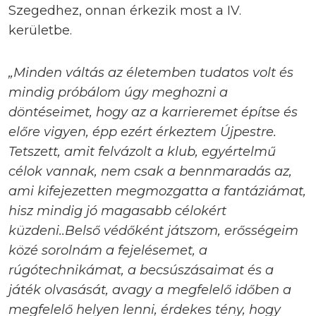
Szegedhez, onnan érkezik most a IV.
kerületbe.
„Minden váltás az életemben tudatos volt és
mindig próbálom úgy meghozni a
döntéseimet, hogy az a karrieremet építse és
előre vigyen, épp ezért érkeztem Újpestre.
Tetszett, amit felvázolt a klub, egyértelmű
célok vannak, nem csak a bennmaradás az,
ami kifejezetten megmozgatta a fantáziámat,
hisz mindig jó magasabb célokért
küzdeni..Belső védőként játszom, erősségeim
közé sorolnám a fejelésemet, a
rúgótechnikámat, a becsúszásaimat és a
játék olvasását, avagy a megfelelő időben a
megfelelő helyen lenni, érdekes tény, hogy