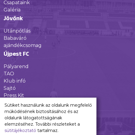
Csapataink
Galéria
Jövőnk
Utánpótlás
Babaváró
ajándékcsomag
Újpest FC
Pályarend
TAO
Klub infó
Sajtó
Press Kit
Újpest FC Shop
Sütiket használunk az oldalunk megfelelő
Digitális felületeink
működésének biztosításához és az
oldalunk látogatottságának
Facebook
elemzéséhez. További részleteket a
sütitájékoztató
tartalmaz.
Instagram