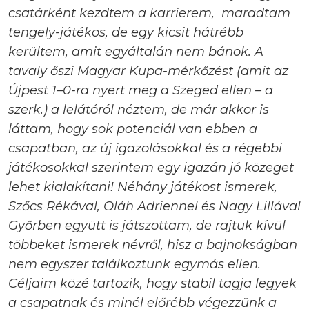
csatárként kezdtem a karrierem, maradtam
tengely-játékos, de egy kicsit hátrébb
kerültem, amit egyáltalán nem bánok. A
tavaly őszi Magyar Kupa-mérkőzést (amit az
Újpest 1–0-ra nyert meg a Szeged ellen – a
szerk.) a lelátóról néztem, de már akkor is
láttam, hogy sok potenciál van ebben a
csapatban, az új igazolásokkal és a régebbi
játékosokkal szerintem egy igazán jó közeget
lehet kialakítani! Néhány játékost ismerek,
Szőcs Rékával, Oláh Adriennel és Nagy Lillával
Győrben együtt is játszottam, de rajtuk kívül
többeket ismerek névről, hisz a bajnokságban
nem egyszer találkoztunk egymás ellen.
Céljaim közé tartozik, hogy stabil tagja legyek
a csapatnak és minél előrébb végezzünk a