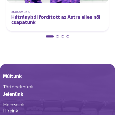
augusztus 8.
Hátrányból fordított az Astra ellen női
csapatunk
Múltunk
Történelmünk
Jelenünk
Meccseink
Híreink