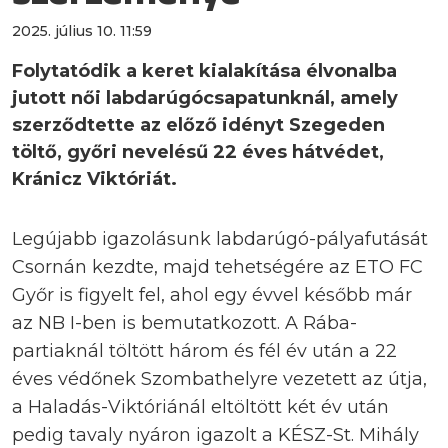
2025. július 10. 11:59
Folytatódik a keret kialakítása élvonalba
jutott női labdarúgócsapatunknál, amely
szerződtette az előző idényt Szegeden
töltő, győri nevelésű 22 éves hátvédet,
Kránicz Viktóriát.
Legújabb igazolásunk labdarúgó-pályafutását
Csornán kezdte, majd tehetségére az ETO FC
Győr is figyelt fel, ahol egy évvel később már
az NB I-ben is bemutatkozott. A Rába-
partiaknál töltött három és fél év után a 22
éves védőnek Szombathelyre vezetett az útja,
a Haladás-Viktóriánál eltöltött két év után
pedig tavaly nyáron igazolt a KÉSZ-St. Mihály