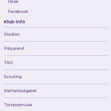
válogatott edzőjeként élhettem meg ezt a
Hírek
lányokkal”
– összegzett U10-es és U12-es
Facebook
csapataink edzője, Szeleczky Ádám.
Klub infó
Stadion
AJÁNLÓ
Pályarend
TAO
Scouting
Elérhetőségeink
Történelmünk