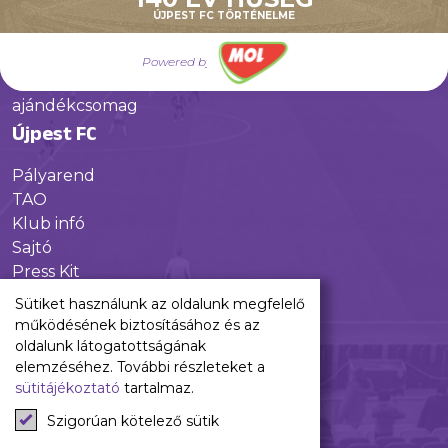
Jövőnk
ÚJPEST FC TÖRTÉNELME
Utánpótlás
Powered by
Babaváró
ajándékcsomag
Újpest FC
Pályarend
TAO
Klub infó
Sajtó
Press Kit
Újpest FC Shop
Sütiket használunk az oldalunk megfelelő
Digitális felületeink
működésének biztosításához és az
oldalunk látogatottságának
Facebook
elemzéséhez. További részleteket a
sütitájékoztató
tartalmaz.
Instagram
Tiktok
Szigorúan kötelező sütik
Youtube