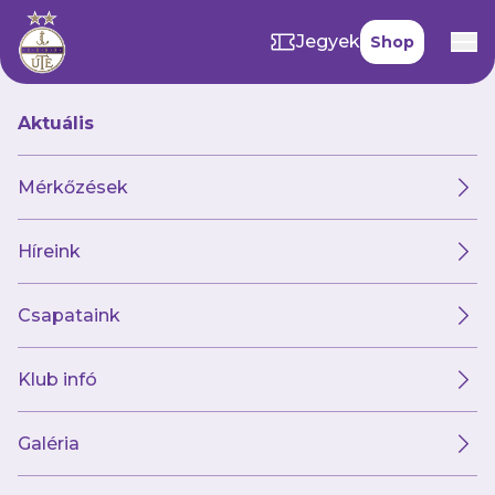
Jegyek
Shop
Aktuális
Mérkőzések
Híreink
Csapataink
Klub infó
Régiós válogatottak
tornáján jártak lányaink
Galéria
a Női Labdarúgás