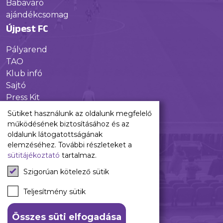
Babaváró
ajándékcsomag
Újpest FC
Pályarend
TAO
Klub infó
Sajtó
Press Kit
Újpest FC Shop
Sütiket használunk az oldalunk megfelelő
Digitális felületeink
működésének biztosításához és az
oldalunk látogatottságának
Facebook
elemzéséhez. További részleteket a
sütitájékoztató
tartalmaz.
Instagram
Tiktok
Szigorúan kötelező sütik
Youtube
Spotify
Teljesítmény sütik
Összes süti elfogadása