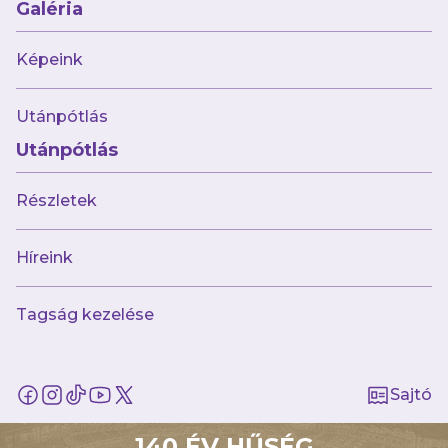
Galéria
Képeink
AJÁNLÓ
Utánpótlás
Utánpótlás
Részletek
Híreink
Tagság kezelése
augusztus 7.
Hazai pályán, az Astra ellen kezdi az új
Sajtó
szezont női csapatunk
140 ÉV HŰSÉG