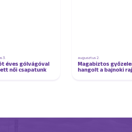
s 3.
augusztus 2.
öt éves gólvágóval
Magabiztos győzel
tett női csapatunk
hangolt a bajnoki ra
női csapatunk