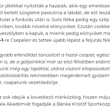
or játékkal nyitották a hazaiak, akik egy emeléss
ól kellett szögletre paskolnia a labdát, de ezt les
tulat a fordulás után is. Soós Réka pedig egy szép
ercben, tovább növelve előnyünket. Ezután csökk
veszélyben a kapuk, a mieink pedig előnyüket m
–1
-re Csepelen és tettek újabb lépést a feljutás felé
yobb ellenállást tanúsított a hazai csapat, egész 
is, de a góljainkkal már az első félidőben eldön
tünk még egy lapáttal, utána viszont ellaposodott
lyzetkialakítás tekintetében megérdemelt győzelm
r, csapatunk vezetőedzője.
 sok idejük a következő mérkőzésig, hiszen május
bala Akadémiát fogadják a Bánka Kristóf Sportköz