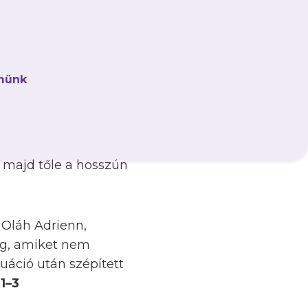
juttatták akaratukat,
münk
an egy jobb oldali
puba bólintott. A
yedén védett, de
upláztuk a
, majd tőle a hosszún
, Oláh Adrienn,
ség, amiket nem
tuáció után szépített
1–3