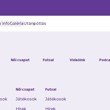
 info
Galéria
Utánpótlás
ten győzött Csepelen lis
Női csapat
Futsal
Videóink
Podca
úgócsapatunk
 győzelmet aratott a harmadik helyezett Csep
Női csapat
Futsal
 csoportját veretlenül vezető női labdarúgócs
osok
Játékosok
Játékosok
Hírek
Hírek