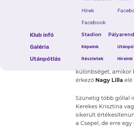
Hírek
Faceb
Facebook
Bár a Csepel védelme e
Klub infó
Stadion
Pályaren
s az első tizenöt per
Galéria
beadásra középen tö
Képeink
Utánpó
Csepelnek ezután vol
Utánpótlás
Részletek
Híreink
újabb kimaradt hely
különbséget, amikor K
érkező
Nagy Lilla
elé 
Szünetig több góllal 
Kerekes Krisztina vag
sikerült értékesítenü
a Csepel, de erre egy