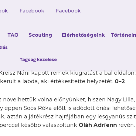
ook
Facebook
Facebook
leinte jól zárt, a mieink az első perctől érvényre 
d
TAO
Scouting
Elérhetőségeink
Történel
cben még nem mentek be a helyzeteink, de a 18.-b
kéletes ütemben érkezett
Oláh Adrienn
, aki a ka
tlás
t ugyan egy kapura lövése, amit Szőcs Réka könn
Tagság kezelése
zetünket követően a játékrész derekán már megd
reisz Náni kapott remek kiugratást a bal oldalon
került a labda, aki értékesítette helyzetét.
0–2
is növelhettük volna előnyünket, hiszen Nagy Lilla
y éppen Soós Réka előtt is adódott óriási lehető
nk, aztán a játékrész hajrájában egy lesgyanús szi
 perccel később válaszoltunk
Oláh Adrienn
révén.