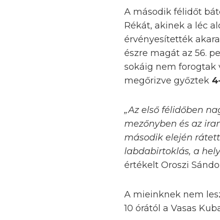
A második félidőt bát
Rékát, akinek a léc al
érvényesítették akara
észre magát az 56. p
sokáig nem forogtak 
megőrizve győztek
4
„Az első félidőben nag
mezőnyben és az iram 
második elején rátet
labdabirtoklás, a he
értékelt Oroszi Sándo
A mieinknek nem lesz
10 órától a Vasas Ku