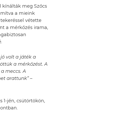
el kínálták meg Szőcs
zámítva a mieink
 tekeréssel vétette
ent a mérkőzés irama,
agabiztosan
.
jó volt a játék a
töttük a mérkőzést. A
 a meccs. A
et arattunk”
–
 1-jén, csütörtökön,
pontban.