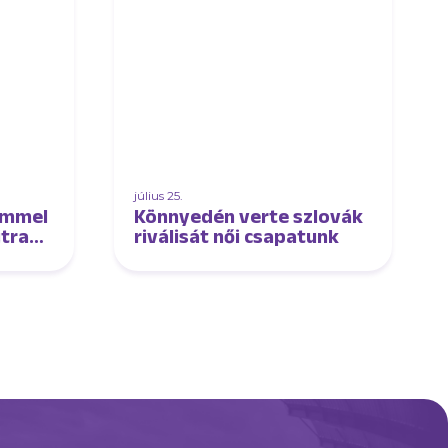
július 25.
emmel
Könnyedén verte szlovák
jtra
riválisát női csapatunk