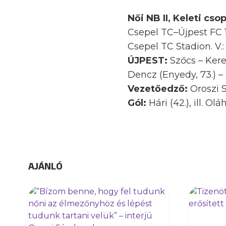
Női NB II, Keleti csop
Csepel TC–Újpest FC 1
Csepel TC Stadion. V.: 
ÚJPEST:
Szőcs – Kereke
Dencz (Enyedy, 73.) – N
Vezetőedző:
Oroszi 
Gól:
Hári (42.), ill. Oláh
AJÁNLÓ