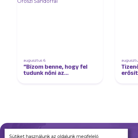
augusztus 6.
augusztu
“Bízom benne, hogy fel
Tizen
tudunk nőni az
erősí
élmezőnyhöz és lépést
tudunk tartani velük” –
interjú Oroszi Sándorral
Sütiket használunk az oldalunk megfelelő