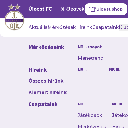
Újpest FC
Jegyek
Újpest shop
Aktuális
Mérkőzések
Híreink
Csapataink
Klub
Mérkőzéseink
NB I. csapat
Menetrend
Megérdemel
Híreink
NB I.
NB III.
női labdar
Összes hírünk
2025. április 26. 16:14
Kiemelt híreink
Megérdemelt 4–1-es
Csapataink
NB I.
NB III.
másodosztály Keleti
19. fordulójában.
Játékosok
Játék
Mérkőzések
Hírek