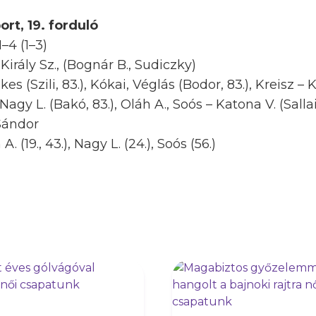
ort, 19. forduló
–4 (1–3)
Király Sz., (Bognár B., Sudiczky)
s (Szili, 83.), Kókai, Véglás (Bodor, 83.), Kreisz – K
agy L. (Bakó, 83.), Oláh A., Soós – Katona V. (Sallai
Sándor
 A. (19., 43.), Nagy L. (24.), Soós (56.)