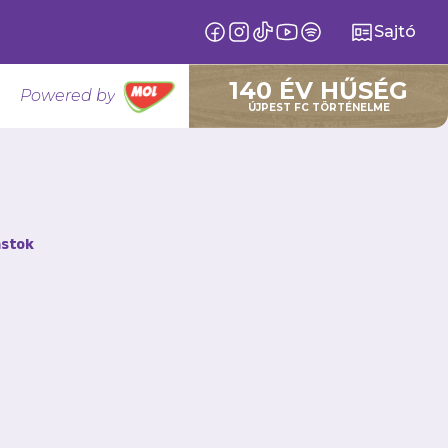
Sajtó
140 ÉV HŰSÉG
Powered by
ÚJPEST FC TÖRTÉNELME
tavezető
stok
el TC vendégeként a
apatunk a bajnokság