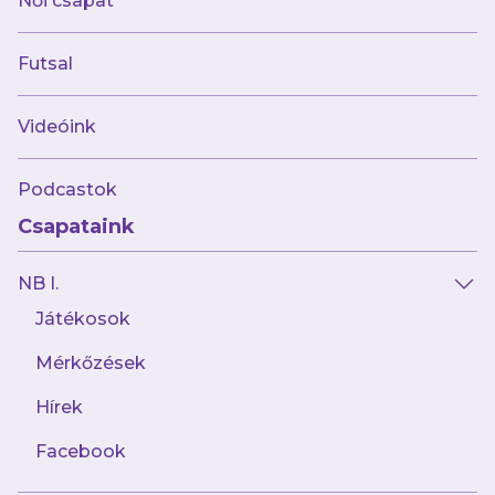
Női csapat
lenne női labdarúgás Újpesten. Az edzőknek
és a játékosoknak is szeretném megköszönni,
Futsal
mert ezt együtt értük el. A többéves munkánk
gyümölcse, hogy a következő idénytől Kiemelt
Videóink
Képzési Központ leszünk. Ez egy
visszaigazolás az MLSZ részéről, hogy jó úton
Podcastok
járunk, de vannak még céljaink és bőven
Csapataink
szeretnénk még fejlődni a következő
időszakban. A besorolás kiérdemléséhez
NB I.
pályázatot kellett beadni, részletesen
Játékosok
megvizsgálták, hogyan dolgozunk, és ez
alapján ítéltek alkalmasnak minket a Kiemelt
Mérkőzések
Képzési Központ besorolásra. Nem sok csapat
Hírek
mondhatja el magáról azt sem, hogy van egy
külön sporttelepe a női labdarúgóknak és
Facebook
szerintem az is rendkívül pozitív, hogy van egy