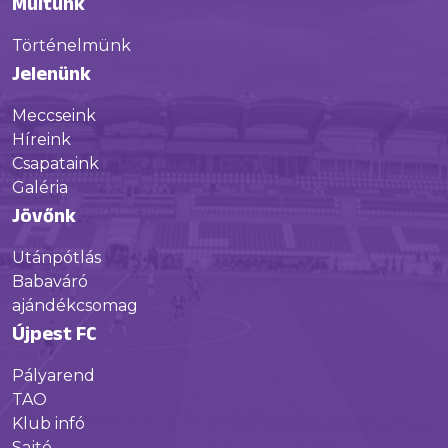
Múltunk
Történelmünk
Jelenünk
Meccseink
Híreink
Csapataink
Galéria
Jövőnk
Utánpótlás
Babaváró
ajándékcsomag
Újpest FC
Pályarend
TAO
Klub infó
Sajtó