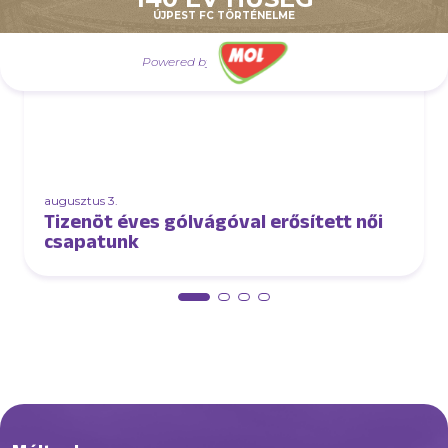
ÚJPEST FC TÖRTÉNELME
Powered by
augusztus 3.
Tizenöt éves gólvágóval erősített női
csapatunk