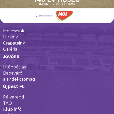
Múltunk
ÚJPEST FC TÖRTÉNELME
Történelmünk
Powered by
Jelenünk
Meccseink
Híreink
Csapataink
Galéria
Jövőnk
Utánpótlás
Babaváró
ajándékcsomag
Újpest FC
Pályarend
TAO
Klub infó