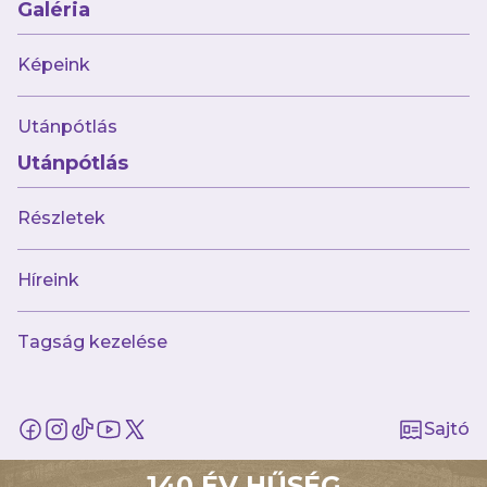
Galéria
Képeink
Utánpótlás
Utánpótlás
Részletek
augusztus 7.
Hazai pályán, az Astra ellen kezdi az új
szezont női csapatunk
Híreink
Tagság kezelése
Sajtó
140 ÉV HŰSÉG