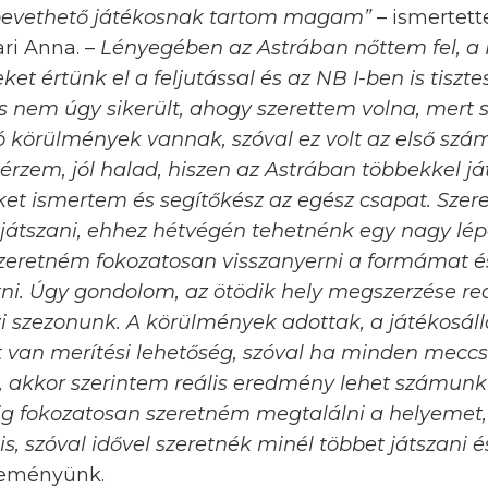
 bevethető játékosnak tartom magam”
– ismertet
ri Anna. –
Lényegében az Astrában nőttem fel, a
t értünk el a feljutással és az NB I-ben is tisztes
os nem úgy sikerült, ahogy szerettem volna, mert s
jó körülmények vannak, szóval ez volt az első sz
érzem, jól halad, hiszen az Astrában többekkel já
eket ismertem és segítőkész az egész csapat. Sze
átszani, ehhez hétvégén tehetnénk egy nagy lépé
szeretném fokozatosan visszanyerni a formámat é
tni. Úgy gondolom, az ötödik hely megszerzése re
szi szezonunk. A körülmények adottak, a játékosá
 van merítési lehetőség, szóval ha minden meccs
l, akkor szerintem reális eredmény lehet számunk
g fokozatosan szeretném megtalálni a helyemet,
is, szóval idővel szeretnék minél többet játszani é
rzeményünk.