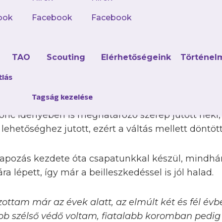
nna a Szőlőskert Nagyréde SC-nél kezdte pályafutá
–2017-es idényben bemutatkozott az Astra színei
ook
Facebook
Facebook
ozó tagja volt az üllői klubnak. Új szerzeményünk
 akkor másodosztályú Airnergynél és egyet a Csepel
d
TAO
Scouting
Elérhetőségeink
Történel
évre az Astrához, mellyel a 2020–2021-es idényben
ző középpályásként és szélső védőként is bevethe
tlás
szárd WFC-nél töltötte, a legutóbbi két és fél é
Tagság kezelése
mellyel – épp a lila-fehéreket megelőzve – NB II-e
újonc idényében is meghatározó szerep jutott nek
ehetőséghez jutott, ezért a váltás mellett döntött
apozás kezdete óta csapatunkkal készül, mindhá
 lépett, így már a beilleszkedéssel is jól halad.
ottam már az évek alatt, az elmúlt két és fél évb
b szélső védő voltam, fiatalabb koromban pedig 