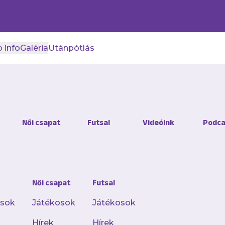
 info
Galéria
Utánpótlás
 I-es tapasztalattal rend
Női csapat
Futsal
Videóink
Podca
 bővült női csapatunk!
Női Liga NB I-ben szereplő csapatánál folytatja
Női csapat
Futsal
 tapasztalattal rendelkező Nádudvari Anna, aki
osok
Játékosok
Játékosok
Hírek
Hírek