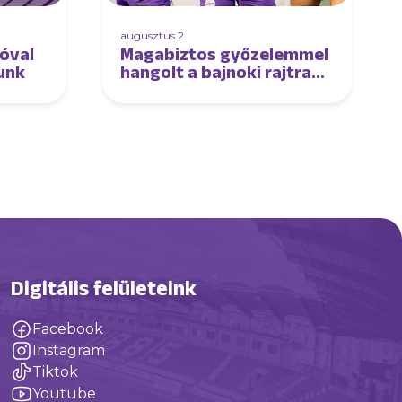
augusztus 2.
óval
Magabiztos győzelemmel
tunk
hangolt a bajnoki rajtra
női csapatunk
Digitális felületeink
Facebook
Instagram
Tiktok
Youtube