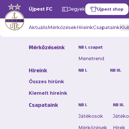
Újpest FC
Jegyek
Újpest shop
Aktuális
Mérkőzések
Híreink
Csapataink
Klub
Mérkőzéseink
NB I. csapat
Menetrend
Jelentős NB
Híreink
NB I.
NB III.
játékossal
Összes hírünk
2026. február 12. 15:39
Kiemelt híreink
Az Újpest FC Simple 
Csapataink
NB I.
NB III.
jelentős élvonalbeli
Újpesten!
Játékosok
Játék
Mérkőzések
Hírek