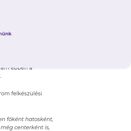
sát, a felnőtt NB I-
ben, melyet 2022-ig
 ezt követően egy
nél, mielőtt
münk
 bronzérmes lett az
tő játékos a 2022–
vben pedig a Budapest
s bajnoki címet
i, ám ebben a
.
rom felkészülési
en főként hatosként,
még centerként is,