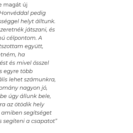
te magát új
 Honvéddal pedig
séggel helyt álltunk.
zeretnék játszani, és
ámú célpontom. A
tszottam együtt,
retném, ha
st és mivel ősszel
s egyre több
ális lehet számunkra,
llomány nagyon jó,
be úgy állunk bele,
ra az ötödik hely
 amiben segítséget
s segíteni a csapatot”