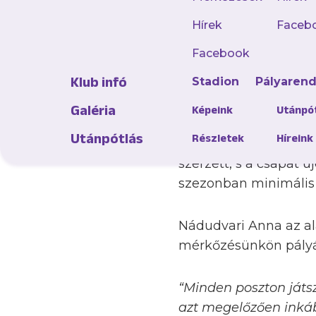
A 25 éves Nádudvari A
ben pedig már a 2016
Hírek
Faceb
erősített, s meghatár
Facebook
szezont töltött el az
Klub infó
Stadion
Pályaren
visszatért újabb két 
élvonalban. A védeke
Galéria
Képeink
Utánpó
2023-as évadot a Szek
Utánpótlás
Részletek
Híreink
Honvédot erősítette, 
szerzett, s a csapat 
szezonban minimális l
Nádudvari Anna az al
mérkőzésünkön pályára
“Minden poszton játsz
azt megelőzően inkáb