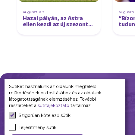
augusztus 7.
augusztu
Hazai pályán, az Astra
“Bízo
ellen kezdi az új szezont
tudun
női csapatunk
élmez
tudun
interj
Sütiket használunk az oldalunk megfelelő
működésének biztosításához és az oldalunk
Múltunk
Jelenünk
látogatottságának elemzéséhez. További
részleteket a
sütitájékoztató
tartalmaz.
Történelmünk
Meccseink
Szigorúan kötelező sütik
Híreink
Csapataink
Teljesítmény sütik
Galéria