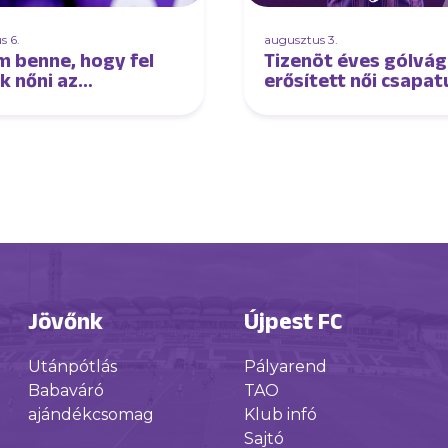
s 6.
augusztus 3.
m benne, hogy fel
Tizenöt éves gólvág
k nőni az
erősített női csapa
őnyhöz és lépést
k tartani velük” –
ú Oroszi Sándorral
Jövőnk
Újpest FC
Utánpótlás
Pályarend
Babaváró
TAO
ajándékcsomag
Klub infó
Sajtó