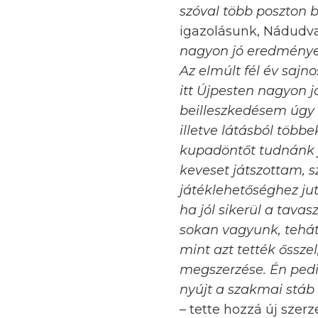
szóval több poszton
igazolásunk, Nádudva
nagyon jó eredményeke
Az elmúlt fél év sajn
itt Újpesten nagyon 
beilleszkedésem úgy 
illetve látásból több
kupadöntőt tudnánk j
keveset játszottam, 
játéklehetőséghez ju
ha jól sikerül a tava
sokan vagyunk, tehát
mint azt tették őssze
megszerzése. Én pedi
nyújt a szakmai stáb 
– tette hozzá új sze