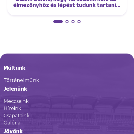
élmezőnyhöz és lépést tudunk tartani
velük” – interjú Oroszi Sándorral
Múltunk
Történelmünk
Jelenünk
Meccseink
Híreink
Csapataink
Galéria
Jövőnk