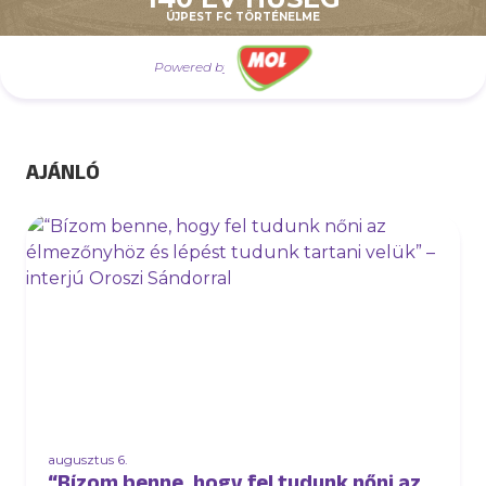
Február 22., szombat:
Újpest FC–KÉSZ-St.
ÚJPEST FC TÖRTÉNELME
Mihály (NB I)
Powered by
AJÁNLÓ
augusztus 6.
“Bízom benne, hogy fel tudunk nőni az