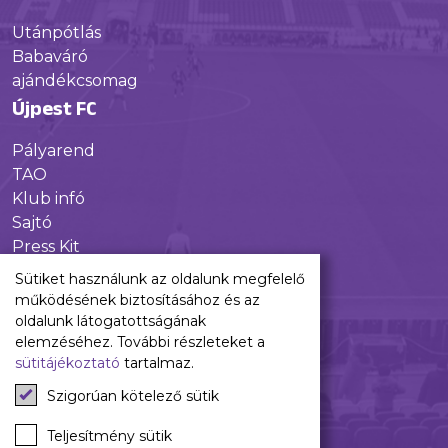
Utánpótlás
Babaváró
ajándékcsomag
Újpest FC
Pályarend
TAO
Klub infó
Sajtó
Press Kit
Újpest FC Shop
Sütiket használunk az oldalunk megfelelő
Digitális felületeink
működésének biztosításához és az
oldalunk látogatottságának
Facebook
elemzéséhez. További részleteket a
sütitájékoztató
tartalmaz.
Instagram
Tiktok
Szigorúan kötelező sütik
Youtube
Spotify
Teljesítmény sütik