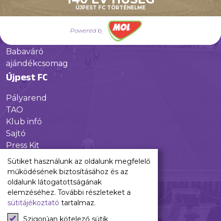
Galéria
ÚJPEST FC TÖRTÉNELME
Jövőnk
Powered by
Utánpótlás
Babaváró
ajándékcsomag
Újpest FC
Pályarend
TAO
Klub infó
Sajtó
Press Kit
Újpest FC Shop
Sütiket használunk az oldalunk megfelelő
Digitális felületeink
működésének biztosításához és az
oldalunk látogatottságának
Facebook
elemzéséhez. További részleteket a
sütitájékoztató
tartalmaz.
Instagram
Tiktok
Szigorúan kötelező sütik