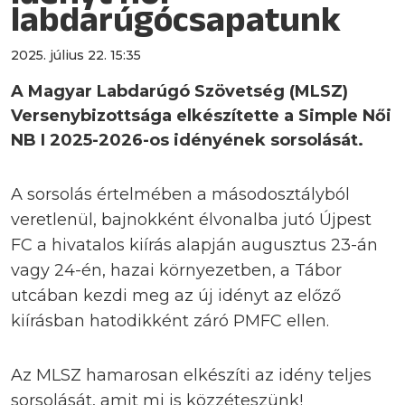
labdarúgócsapatunk
2025. július 22. 15:35
A Magyar Labdarúgó Szövetség (MLSZ)
Versenybizottsága elkészítette a Simple Női
NB I 2025-2026-os idényének sorsolását.
A sorsolás értelmében a másodosztályból
veretlenül, bajnokként élvonalba jutó Újpest
FC a hivatalos kiírás alapján augusztus 23-án
vagy 24-én, hazai környezetben, a Tábor
utcában kezdi meg az új idényt az előző
kiírásban hatodikként záró PMFC ellen.
Az MLSZ hamarosan elkészíti az idény teljes
sorsolását, amit mi is közzéteszünk!