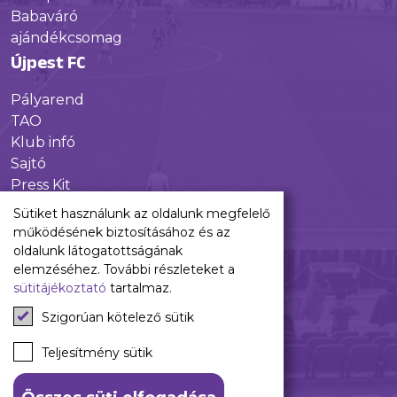
Babaváró
ajándékcsomag
Újpest FC
Pályarend
TAO
Klub infó
Sajtó
Press Kit
Újpest FC Shop
Sütiket használunk az oldalunk megfelelő
Digitális felületeink
működésének biztosításához és az
oldalunk látogatottságának
Facebook
elemzéséhez. További részleteket a
sütitájékoztató
tartalmaz.
Instagram
Tiktok
Szigorúan kötelező sütik
Youtube
Spotify
Teljesítmény sütik